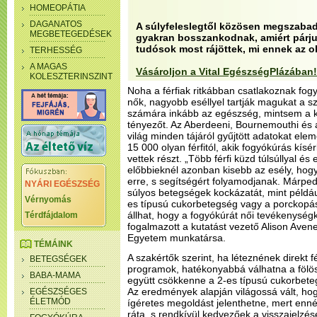
HOMEOPÁTIA
DAGANATOS
A súlyfeleslegtől közösen megszabad
MEGBETEGEDÉSEK
gyakran bosszankodnak, amiért párjuk
tudósok most rájöttek, mi ennek az o
TERHESSÉG
A MAGAS
Vásároljon a Vital EgészségPlázában!
KOLESZTERINSZINT
Noha a férfiak ritkábban csatlakoznak fo
nők, nagyobb eséllyel tartják magukat a 
számára inkább az egészség, mintsem a kü
tényezőt. Az Aberdeeni, Bournemouthi és a
világ minden tájáról gyűjtött adatokat ele
15 000 olyan férfitól, akik fogyókúrás kísé
vettek részt. „Több férfi küzd túlsúllyal és 
előbbieknél azonban kisebb az esély, hog
erre, s segítségért folyamodjanak. Márpedi
NYÁRI EGÉSZSÉG
súlyos betegségek kockázatát, mint példáu
Vérnyomás
es típusú cukorbetegség vagy a porckopás
állhat, hogy a fogyókúrát női tevékenységk
Térdfájdalom
fogalmazott a kutatást vezető Alison Avene
Egyetem munkatársa.
TÉMÁINK
A szakértők szerint, ha léteznének direkt f
BETEGSÉGEK
programok, hatékonyabbá válhatna a fölösl
BABA-MAMA
együtt csökkenne a 2-es típusú cukorbete
Az eredmények alapján világossá vált, hog
EGÉSZSÉGES
ÉLETMÓD
ígéretes megoldást jelenthetne, mert enné
ráta, s rendkívül kedvezőek a visszajelzés