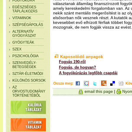
FOGYÓKÚRA
választanak államilag finanszírozott fogyó
EGÉSZSÉGES
amely kereskedelmi forgalomban van. Az 
TÁPLÁLKOZÁS
nekik szánt mentális megerősítést is az o
elsősorban nők vesznek részt. A kutatók az
VITAMINOK
kevesebbet evő elhízott férfiak többet fog
SZÉPSÉGÁPOLÁS
mozognak, de nem fogják vissza az evést.
ALTERNATÍV
GYÓGYÁSZAT
GYÓGYTEÁK
SZEX
PSZICHOLÓGIA
Kapcsolódó anyagok
Fogyás 190-ről
SZENVEDÉLY-
BETEGSÉGEK
Fogyás, de hogyan?
A fogyókúrázás legfőbb csapdái
SZTÁR-ÉLETMÓDI
KÜLÖNÖS SORSOK
Ossza meg:
Köv
AZ
email this page
|
Nyom
ORVOSTUDOMÁNY
TÖRTÉNETÉBŐL