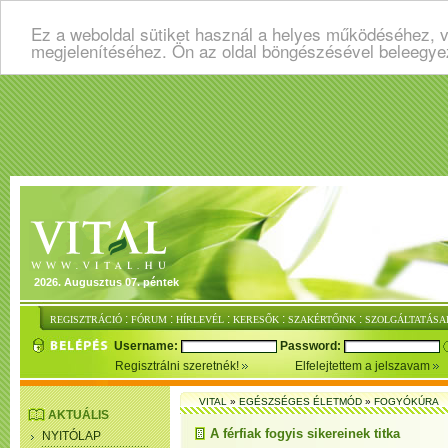
Ez a weboldal sütiket használ a helyes működéséhez, v
megjelenítéséhez. Ön az oldal böngészésével beleegye
2026. Augusztus 07. péntek
:
:
:
:
:
REGISZTRÁCIÓ
FÓRUM
HÍRLEVÉL
KERESŐK
SZAKÉRTŐINK
SZOLGÁLTATÁSA
Username:
Password:
Regisztrálni szeretnék!
Elfelejtettem a jelszavam
VITAL
»
EGÉSZSÉGES ÉLETMÓD
»
FOGYÓKÚRA
AKTUÁLIS
A férfiak fogyis sikereinek titka
NYITÓLAP