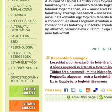
FOGYÓKÚRA
A Journal of Clinical Dentistry című folyói
tanulmányban 26 különböző fehérítő fogkr
EGÉSZSÉGES
tehenek fogzománcán, és – amint arról B
TÁPLÁLKOZÁS
tanulmány szerzője beszámolt – összesség
VITAMINOK
minél hatékonyabb egy fogkrém fehérítő ha
a zománcot. Az ideális fogkrém azonban 
SZÉPSÉGÁPOLÁS
zománchoz és hatékony a foltokkal szem
ALTERNATÍV
nyilatkozott, harmincévnyi kutatómunkája 
GYÓGYÁSZAT
nem találkozott.
GYÓGYTEÁK
SZEX
PSZICHOLÓGIA
2011. 07. 11.
SZENVEDÉLY-
BETEGSÉGEK
Kapcsolódó anyagok
Leszoktat a dohányzásról és fehéríti a f
SZTÁR-ÉLETMÓDI
A lúgos anyagok is ártanak a fogzomán
KÜLÖNÖS SORSOK
Többet árt a narancslé, mint a hidrogén
AZ
Fogápolás alaposan - már a kezdetektől
ORVOSTUDOMÁNY
TÖRTÉNETÉBŐL
Ez is függőség: a fogfehérítés-mánia
Ossza meg:
Köv
email this page
|
Nyom