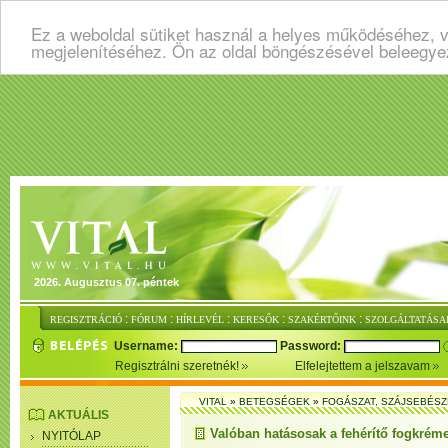
Ez a weboldal sütiket használ a helyes működéséhez, v
megjelenítéséhez. Ön az oldal böngészésével beleegye
2026. Augusztus 07. péntek
:
:
:
:
:
REGISZTRÁCIÓ
FÓRUM
HÍRLEVÉL
KERESŐK
SZAKÉRTŐINK
SZOLGÁLTATÁSA
Username:
Password:
Regisztrálni szeretnék!
Elfelejtettem a jelszavam
VITAL
»
BETEGSÉGEK
»
FOGÁSZAT, SZÁJSEBÉSZ
AKTUÁLIS
Valóban hatásosak a fehérítő fogkrém
NYITÓLAP