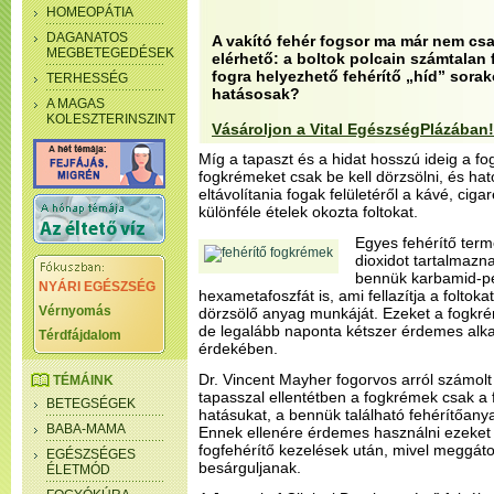
HOMEOPÁTIA
DAGANATOS
A vakító fehér fogsor ma már nem cs
MEGBETEGEDÉSEK
elérhető: a boltok polcain számtalan 
fogra helyezhető fehérítő „híd” sorak
TERHESSÉG
hatásosak?
A MAGAS
KOLESZTERINSZINT
Vásároljon a Vital EgészségPlázában!
Míg a tapaszt és a hidat hosszú ideig a fog
fogkrémeket csak be kell dörzsölni, és h
eltávolítania fogak felületéről a kávé, cigar
különféle ételek okozta foltokat.
Egyes fehérítő termé
dioxidot tartalmazna
bennük karbamid-pe
NYÁRI EGÉSZSÉG
hexametafoszfát is, ami fellazítja a foltok
Vérnyomás
dörzsölő anyag munkáját. Ezeket a fogkr
de legalább naponta kétszer érdemes alk
Térdfájdalom
érdekében.
Dr. Vincent Mayher fogorvos arról számolt
TÉMÁINK
tapasszal ellentétben a fogkrémek csak a fo
BETEGSÉGEK
hatásukat, a bennük található fehérítőan
BABA-MAMA
Ennek ellenére érdemes használni ezeket 
fogfehérítő kezelések után, mivel meggátol
EGÉSZSÉGES
besárguljanak.
ÉLETMÓD