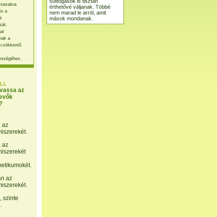
suttogások is tisztán
rsavakra
érthetővé váljanak. Többé
és a
nem marad le arról, amit
mások mondanak.
k
sát.
ai
nak a
 csökkentő
ességéhez.
LL
lvassa az
evők
?
, az
miszerekét.
, az
miszerekét
etikumokét.
án az
miszerekét.
 szinte
.