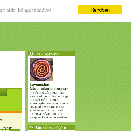
Rendben
 az oldal böngészésével
- 2026 ajánlata -
Levendulás
Mézestekercs szappan
Tökéletes választás, ha a
levendula szerelmese vagy.
Tápláló méz, gazdag
sheavaj-tartalom, nyugtató,
relaxáló levendula illóolaj,
különleges forma. Ezek
teszik a mézes tekercs
szappant igazán egyedivé.
ió
-Bőröd szépségére-
gészsége