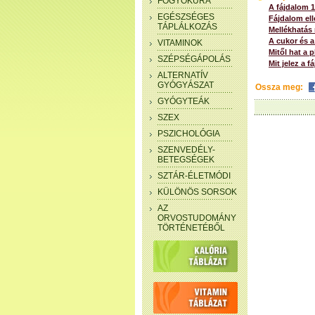
FOGYÓKÚRA
A fájdalom 1 
EGÉSZSÉGES
Fájdalom ell
TÁPLÁLKOZÁS
Mellékhatás 
A cukor és a
VITAMINOK
Mitől hat a 
SZÉPSÉGÁPOLÁS
Mit jelez a 
ALTERNATÍV
GYÓGYÁSZAT
Ossza meg:
GYÓGYTEÁK
SZEX
PSZICHOLÓGIA
SZENVEDÉLY-
BETEGSÉGEK
SZTÁR-ÉLETMÓDI
KÜLÖNÖS SORSOK
AZ
ORVOSTUDOMÁNY
TÖRTÉNETÉBŐL