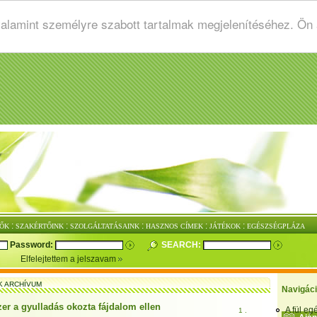
valamint személyre szabott tartalmak megjelenítéséhez. Ön
:
:
:
:
:
ŐK
SZAKÉRTŐINK
SZOLGÁLTATÁSAINK
HASZNOS CÍMEK
JÁTÉKOK
EGÉSZSÉGPLÁZA
Password:
SEARCH:
Elfelejtettem a jelszavam
K ARCHÍVUM
Navigác
er a gyulladás okozta fájdalom ellen
A fül e
1 .