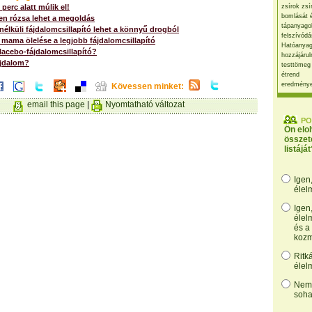
perc alatt múlik el!
zsírok zsí
bomlását 
en rózsa lehet a megoldás
tápanyago
nélküli fájdalomcsillapító lehet a könnyű drogból
felszívódá
 mama ölelése a legjobb fájdalomcsillapító
Hatóanyag
placebo-fájdalomcsillapító?
hozzájárul
fájdalom?
testtömeg
étrend
eredmény
Kövessen minket:
email this page
|
Nyomtatható változat
PO
Ön elo
összet
listáját
Igen
élel
Igen
élel
és a
kozm
Ritk
élel
Nem,
soha