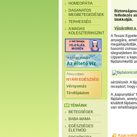
HOMEOPÁTIA
DAGANATOS
Biztonságosa
MEGBETEGEDÉSEK
felfedezés al
blokkolják.
TERHESSÉG
Vásároljon a
A MAGAS
KOLESZTERINSZINT
A Texasi Egyete
anyagára, amely
megállapították
hasonló zsírsav
idegsejteken lé
Ugyanez a kapu 
fájdalomkeltő a
NYÁRI EGÉSZSÉG
sérülésnél. A fá
Vérnyomás
receptort, hogy 
Térdfájdalom
A „kapunyitási”
fájdalom, amelye
kiváltott fájda
TÉMÁINK
van lehetőségün
BETEGSÉGEK
BABA-MAMA
EGÉSZSÉGES
ÉLETMÓD
Kapcsolód