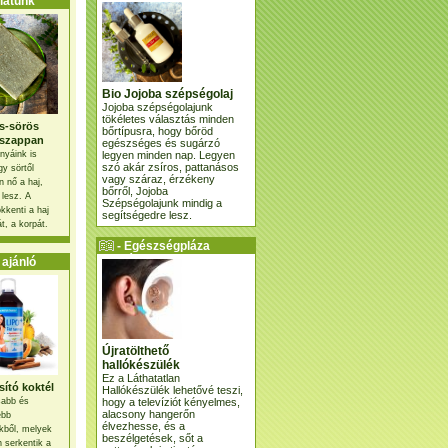
atunk
Bio Jojoba szépségolaj
Jojoba szépségolajunk
tökéletes választás minden
s-sörös
bőrtípusra, hogy bőröd
szappan
egészséges és sugárzó
legyen minden nap. Legyen
nyáink is
szó akár zsíros, pattanásos
gy sörtől
vagy száraz, érzékeny
 nő a haj,
bőrről, Jojoba
 lesz. A
Szépségolajunk mindig a
kkenti a haj
segítségedre lesz.
t, a korpát.
- Egészségpláza
ajánlatunk -
ajánló
Újratölthető
hallókészülék
Ez a Láthatatlan
ító koktél
Hallókészülék lehetővé teszi,
hogy a televíziót kényelmes,
osabb és
alacsony hangerőn
ebb
élvezhesse, és a
kből, melyek
beszélgetések, sőt a
 serkentik a