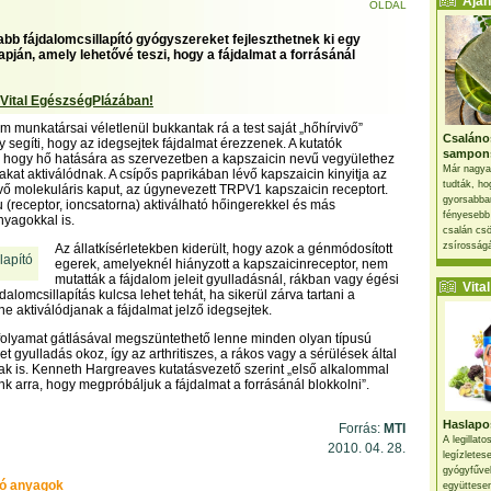
Ajánl
OLDAL
bb fájdalomcsillapító gyógyszereket fejleszthetnek ki egy
apján, amely lehetővé teszi, hogy a fájdalmat a forrásánál
 Vital EgészségPlázában!
m munkatársai véletlenül bukkantak rá a test saját „hőhírvivő”
Csaláno
 segíti, hogy az idegsejtek fájdalmat érezzenek. A kutatók
sampon
, hogy hő hatására as szervezetben a kapszaicin nevű vegyülethez
Már nagya
akat aktiválódnak. A csípős paprikában lévő kapszaicin kinyitja az
tudták, ho
vő molekuláris kaput, az úgynevezett TRPV1 kapszaicin receptort.
gyorsabban
(receptor, ioncsatorna) aktiválható hőingerekkel és más
fényesebb
nyagokkal is.
csalán csö
zsírosságá
Az állatkísérletekben kiderült, hogy azok a génmódosított
egerek, amelyeknél hiányzott a kapszaicinreceptor, nem
mutatták a fájdalom jeleit gyulladásnál, rákban vagy égési
Vital 
jdalomcsillapítás kulcsa lehet tehát, ha sikerül zárva tartani a
ne aktiválódjanak a fájdalmat jelző idegsejtek.
 folyamat gátlásával megszüntethető lenne minden olyan típusú
t gyulladás okoz, így az arthritiszes, a rákos vagy a sérülések által
lmak is. Kenneth Hargreaves kutatásvezető szerint „első alkalommal
k arra, hogy megpróbáljuk a fájdalmat a forrásánál blokkolni”.
Haslapos
Forrás:
MTI
A legillat
2010. 04. 28.
legízletes
gyógyfűve
ó anyagok
együttesen