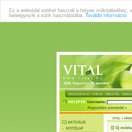
Ez a weboldal sütiket használ a helyes működéséhez, 
beleegyezik a sütik használatába.
További információ
2026. Augusztus 08. szombat
:
:
:
REGISZTRÁCIÓ
FÓRUM
HÍRLEVÉL
KERES
Username:
Regisztrálni szeretnék!
VITAL
»
HÍRE
AKTUÁLIS
Új módsz
NYITÓLAP