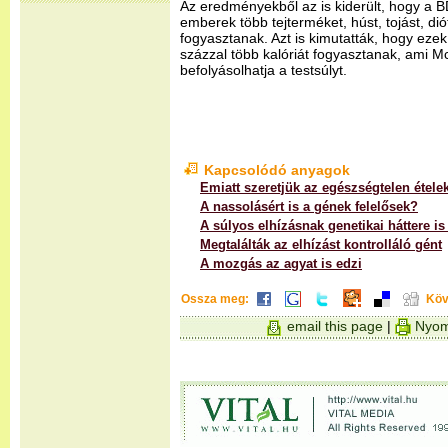
Az eredményekből az is kiderült, hogy a 
emberek több tejterméket, húst, tojást, dió
fogyasztanak. Azt is kimutatták, hogy eze
százzal több kalóriát fogyasztanak, ami Mc
befolyásolhatja a testsúlyt.
Kapcsolódó anyagok
Emiatt szeretjük az egészségtelen étele
A nassolásért is a gének felelősek?
A súlyos elhízásnak genetikai háttere is
Megtalálták az elhízást kontrolláló gént
A mozgás az agyat is edzi
Ossza meg:
Köv
email this page
|
Nyom