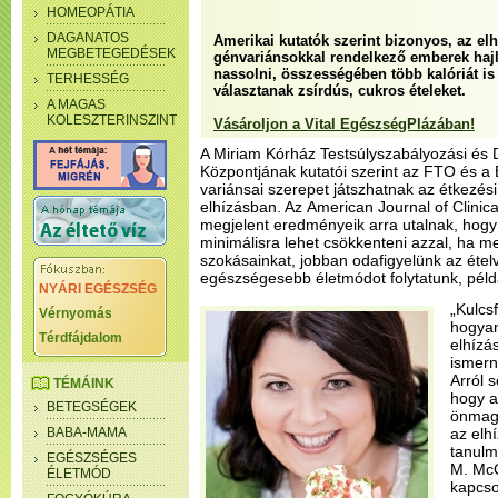
HOMEOPÁTIA
DAGANATOS
Amerikai kutatók szerint bizonyos, az el
MEGBETEGEDÉSEK
génvariánsokkal rendelkező emberek haj
nassolni, összességében több kalóriát is
TERHESSÉG
választanak zsírdús, cukros ételeket.
A MAGAS
KOLESZTERINSZINT
Vásároljon a Vital EgészségPlázában!
A Miriam Kórház Testsúlyszabályozási és 
Központjának kutatói szerint az FTO és 
variánsai szerepet játszhatnak az étkezés
elhízásban. Az American Journal of Clinica
megjelent eredményeik arra utalnak, hogy
minimálisra lehet csökkenteni azzal, ha me
szokásainkat, jobban odafigyelünk az étel
egészségesebb életmódot folytatunk, pél
NYÁRI EGÉSZSÉG
„Kulcs
Vérnyomás
hogyan
Térdfájdalom
elhízá
ismern
Arról 
TÉMÁINK
hogy a
BETEGSÉGEK
önmagu
BABA-MAMA
az elhí
tanulm
EGÉSZSÉGES
M. McC
ÉLETMÓD
kapcso