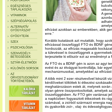
FOGYÓKÚRA
geneti
kulcsf
EGÉSZSÉGES
vékony
TÁPLÁLKOZÁS
A gene
VITAMINOK
azonba
SZÉPSÉGÁPOLÁS
adhatn
amelye
ALTERNATÍV
elhízást azokban az emberekben, akik ge
GYÓGYÁSZAT
erre.”
GYÓGYTEÁK
Korábbi kutatások azt mutatták, hogy azo
SZEX
elhízással összefüggő FTO és BDNF gének
PSZICHOLÓGIA
hordozzák, az elhízás magasabb kockázat
a túlevéssel is összefüggnek a gyermekek
SZENVEDÉLY-
terjesztette ki először ezt az eredményt a f
BETEGSÉGEK
SZTÁR-ÉLETMÓDI
Az FTO és a BDNF gén is azon az agyi terü
evést és az étvágyat kontrollálja, bár egy
KÜLÖNÖS SORSOK
mechanizmusokat, amelyekkel az elhízást 
AZ
ORVOSTUDOMÁNY
A több mint 2 ezer résztvevővel készült vi
TÖRTÉNETÉBŐL
kérdőíveket töltöttek ki étkezési szokásaik
meghatározáson estek át, melynek során a
olyan génre összpontosítottak, amelyek az
összefüggésben. Az FTO gén variánsai je
a napközben fogyasztott étkezések és rág
számával, a zsírból származó energia na
és gyakoribb zsír-, olaj- és édességfogyas