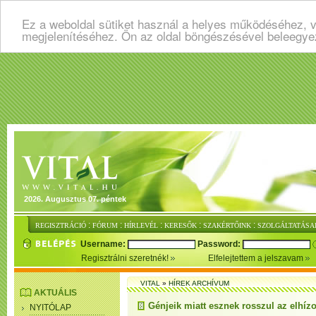
Ez a weboldal sütiket használ a helyes működéséhez, v
megjelenítéséhez. Ön az oldal böngészésével beleegye
2026. Augusztus 07. péntek
:
:
:
:
:
REGISZTRÁCIÓ
FÓRUM
HÍRLEVÉL
KERESŐK
SZAKÉRTŐINK
SZOLGÁLTATÁSA
Username:
Password:
Regisztrálni szeretnék!
Elfelejtettem a jelszavam
VITAL
»
HÍREK ARCHÍVUM
AKTUÁLIS
Génjeik miatt esznek rosszul az elhízo
NYITÓLAP