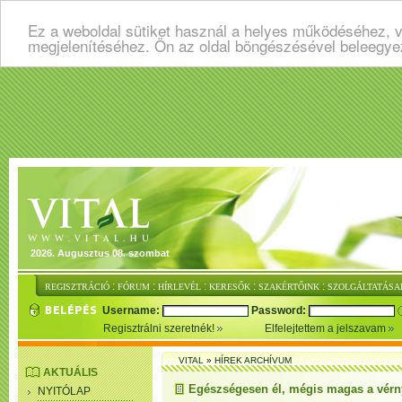
Ez a weboldal sütiket használ a helyes működéséhez, v
megjelenítéséhez. Ön az oldal böngészésével beleegye
2026. Augusztus 08. szombat
:
:
:
:
:
REGISZTRÁCIÓ
FÓRUM
HÍRLEVÉL
KERESŐK
SZAKÉRTŐINK
SZOLGÁLTATÁSA
Username:
Password:
Regisztrálni szeretnék!
Elfelejtettem a jelszavam
VITAL
»
HÍREK ARCHÍVUM
AKTUÁLIS
Egészségesen él, mégis magas a vérn
NYITÓLAP