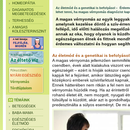
HOMEOPÁTIA
-
Az életmód és a genetikai is befolyásol
Érdeme
DAGANATOS
lehet tenni, ha magas vérnyomás diagnózist ka
MEGBETEGEDÉSEK
A magas vérnyomás az egyik leggyako
TERHESSÉG
amelynek kezelése döntő a szív-érren
A MAGAS
fellépő, idő előtti halálozás megelőz
KOLESZTERINSZINT
annak az oka, hogy olyanok is küzdhe
egészségesen élnek és fittnek mondh
érdemes változtatni és hogyan segíth
Az életmód és a genetikai is befolyásol
A magas vérnyomás jellemzően semmiféle
csendben, évek alatt kialakulva viszont ve
egészségét – ezért is hívják sokszor cse
kapjuk fel a fejünket, amikor látszóleg egé
NYÁRI EGÉSZSÉG
középkorú emberek szívinfarktust kapnak, 
Vérnyomás
Ennek hátterében nem ritkán a fel nem is
Térdfájdalom
vérnyomás húzódik meg. Ha az érintettről 
rohanó életet élt, nem mozgott, nyugati ét
túlsúllyal is küzdött, akár azt is gondolhat
TÉMÁINK
predesztinálta a súlyos eseményt.
De mi a
BETEGSÉGEK
BABA-MAMA
EGÉSZSÉGES
ÉLETMÓD