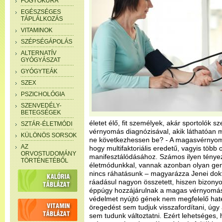
FOGYÓKÚRA
EGÉSZSÉGES
TÁPLÁLKOZÁS
VITAMINOK
SZÉPSÉGÁPOLÁS
ALTERNATÍV
GYÓGYÁSZAT
GYÓGYTEÁK
SZEX
PSZICHOLÓGIA
SZENVEDÉLY-
BETEGSÉGEK
életet élő, fit személyek, akár sportolók
SZTÁR-ÉLETMÓDI
vérnyomás diagnózisával, akik láthatóan
KÜLÖNÖS SORSOK
ne következhessen be? - A magasvérnyom
AZ
hogy multifaktoriális eredetű, vagyis több 
ORVOSTUDOMÁNY
manifesztálódásához. Számos ilyen tényez
TÖRTÉNETÉBŐL
életmódunkkal, vannak azonban olyan gene
nincs ráhatásunk – magyarázza Jenei dokto
ráadásul nagyon összetett, hiszen bizony
éppúgy hozzájárulnak a magas vérnyomás 
védelmet nyújtó gének nem megfelelő ha
öregedést sem tudjuk visszafordítani, úgy
sem tudunk változtatni. Ezért lehetséges