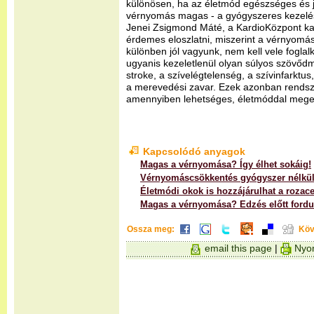
különösen, ha az életmód egészséges és jól
vérnyomás magas - a gyógyszeres kezelés 
Jenei Zsigmond Máté, a KardioKözpont kard
érdemes eloszlatni, miszerint a vérnyomá
különben jól vagyunk, nem kell vele fogla
ugyanis kezeletlenül olyan súlyos szövőd
stroke, a szívelégtelenség, a szívinfarktu
a merevedési zavar. Ezek azonban rendsze
amennyiben lehetséges, életmóddal megel
Kapcsolódó anyagok
Magas a vérnyomása? Így élhet sokáig!
Vérnyomáscsökkentés gyógyszer nélkü
Életmódi okok is hozzájárulhat a rozac
Magas a vérnyomása? Edzés előtt ford
Ossza meg:
Köv
email this page
|
Nyom