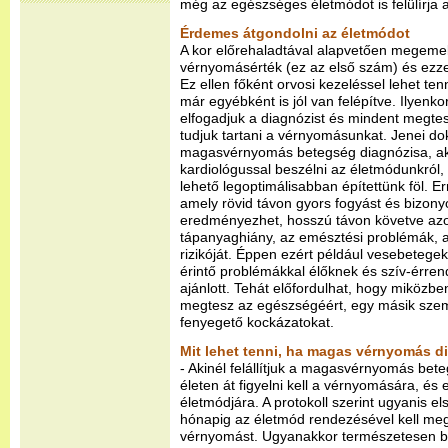
még az egészséges életmódot is felülírja a
Érdemes átgondolni az életmódot
A kor előrehaladtával alapvetően megemel
vérnyomásérték (ez az első szám) és ezzel 
Ez ellen főként orvosi kezeléssel lehet t
már egyébként is jól van felépítve. Ilyenk
elfogadjuk a diagnózist és mindent megtesz
tudjuk tartani a vérnyomásunkat. Jenei dok
magasvérnyomás betegség diagnózisa, ak
kardiológussal beszélni az életmódunkról,
lehető legoptimálisabban építettünk föl. Er
amely rövid távon gyors fogyást és bizon
eredményezhet, hosszú távon követve az
tápanyaghiány, az emésztési problémák, a
rizikóját. Éppen ezért például vesebetege
érintő problémákkal élőknek és szív-érre
ajánlott. Tehát előfordulhat, hogy miközben
megtesz az egészségéért, egy másik szemp
fenyegető kockázatokat.
Mit lehet tenni, ha magas vérnyomás d
- Akinél felállítjuk a magasvérnyomás bet
életen át figyelni kell a vérnyomására, é
életmódjára. A protokoll szerint ugyanis e
hónapig az életmód rendezésével kell meg
vérnyomást. Ugyanakkor természetesen b