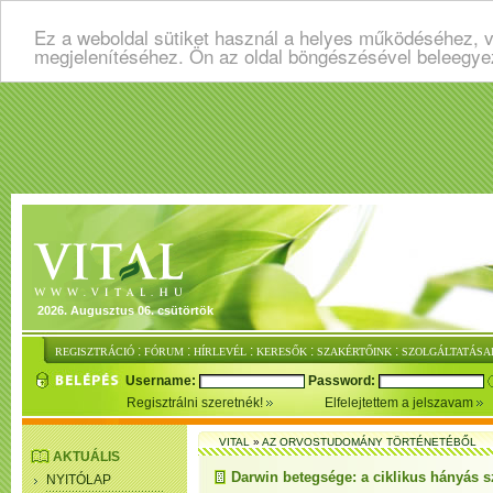
Ez a weboldal sütiket használ a helyes működéséhez, v
megjelenítéséhez. Ön az oldal böngészésével beleegye
2026. Augusztus 06. csütörtök
:
:
:
:
:
REGISZTRÁCIÓ
FÓRUM
HÍRLEVÉL
KERESŐK
SZAKÉRTŐINK
SZOLGÁLTATÁSA
Username:
Password:
Regisztrálni szeretnék!
Elfelejtettem a jelszavam
VITAL
»
AZ ORVOSTUDOMÁNY TÖRTÉNETÉBŐL
AKTUÁLIS
Darwin betegsége: a ciklikus hányás 
NYITÓLAP