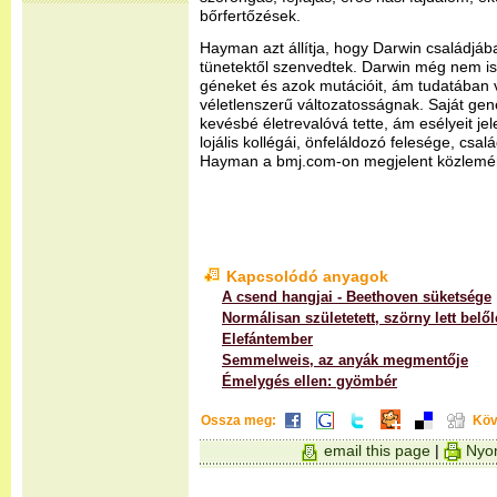
bőrfertőzések.
Hayman azt állítja, hogy Darwin családjáb
tünetektől szenvedtek. Darwin még nem is
géneket és azok mutációit, ám tudatában vo
véletlenszerű változatosságnak. Saját gen
kevésbé életrevalóvá tette, ám esélyeit jele
lojális kollégái, önfeláldozó felesége, csal
Hayman a bmj.com-on megjelent közlemé
Kapcsolódó anyagok
A csend hangjai - Beethoven süketsége
Normálisan születetett, szörny lett belő
Elefántember
Semmelweis, az anyák megmentője
Émelygés ellen: gyömbér
Ossza meg:
Köv
email this page
|
Nyom