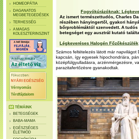
HOMEOPÁTIA
DAGANATOS
Fogyókúrázóknak: Légkeve
MEGBETEGEDÉSEK
Az ismert természettudós, Charles Da
részében hányingertől, gyakori hányás
TERHESSÉG
bőrproblémáktól szenvedett. A tudós 
A MAGAS
betegséget egy ausztrál kutató talált
KOLESZTERINSZINT
Légkeveréses Halogén Főzőkészülék
Számos feltételezés látott már napvilágot
kapcsán, így egyesek hipochondriára, pá
középfülgyulladásra, arzénmérgezésre, va
parazitafertőzésre gyanakodtak.
NYÁRI EGÉSZSÉG
Vérnyomás
Térdfájdalom
TÉMÁINK
BETEGSÉGEK
BABA-MAMA
EGÉSZSÉGES
ÉLETMÓD