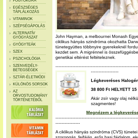
FOGYÓKÚRA
EGÉSZSÉGES
TÁPLÁLKOZÁS
VITAMINOK
SZÉPSÉGÁPOLÁS
ALTERNATÍV
John Hayman, a melbournei Monash Egyet
GYÓGYÁSZAT
ciklikus hányás szindróma okozhatta Darwin
GYÓGYTEÁK
tünetegyüttes többnyire gyerekeknél fordul 
SZEX
kezdet sem. A migrénnel is összefüggésbe
genetikai eltérést feltételeznek.
PSZICHOLÓGIA
SZENVEDÉLY-
--------------------------------------------------
BETEGSÉGEK
------------------
SZTÁR-ÉLETMÓDI
Légkeveréses Halogén
KÜLÖNÖS SORSOK
38 800 Ft HELYETT 15 
AZ
ORVOSTUDOMÁNY
Akár zsír vagy olaj nélk
TÖRTÉNETÉBŐL
szagmentes!
Megnézem a légkeverése
-----------------------------------------------------
----------------
A ciklikus hányás szindróma (CVS) tünetei 
szorongás, fejfájás, erős hasi fájdalom, e