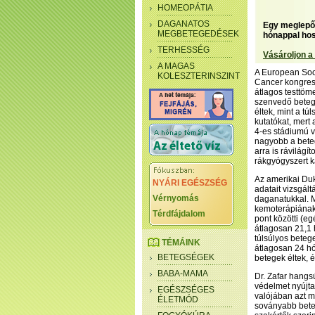
HOMEOPÁTIA
DAGANATOS
Egy meglepő 
MEGBETEGEDÉSEK
hónappal hos
TERHESSÉG
Vásároljon a
A MAGAS
A European Soci
KOLESZTERINSZINT
Cancer kongress
átlagos testtöm
szenvedő betege
éltek, mint a t
kutatókat, mert 
4-es stádiumú v
nagyobb a beteg
arra is rávilágí
rákgyógyszert k
Az amerikai Duk
NYÁRI EGÉSZSÉG
adatait vizsgál
Vérnyomás
daganatukkal. 
kemoterápiának 
Térdfájdalom
pont közötti (e
átlagosan 21,1 
túlsúlyos betege
TÉMÁINK
átlagosan 24 hó
BETEGSÉGEK
betegek éltek, é
BABA-MAMA
Dr. Zafar hangs
védelmet nyújt
EGÉSZSÉGES
valójában azt m
ÉLETMÓD
soványabb beteg