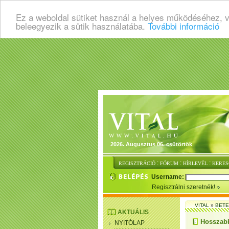
Ez a weboldal sütiket használ a helyes működéséhez, 
beleegyezik a sütik használatába.
További információ
2026. Augusztus 06. csütörtök
:
:
:
REGISZTRÁCIÓ
FÓRUM
HÍRLEVÉL
KERES
Username:
Regisztrálni szeretnék!
VITAL
»
BET
AKTUÁLIS
Hosszabb
NYITÓLAP