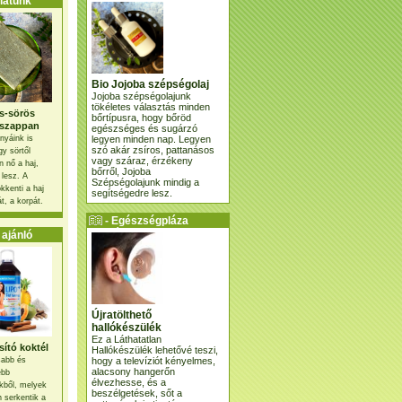
atunk
Bio Jojoba szépségolaj
Jojoba szépségolajunk
tökéletes választás minden
s-sörös
bőrtípusra, hogy bőröd
szappan
egészséges és sugárzó
legyen minden nap. Legyen
nyáink is
szó akár zsíros, pattanásos
gy sörtől
vagy száraz, érzékeny
 nő a haj,
bőrről, Jojoba
 lesz. A
Szépségolajunk mindig a
kkenti a haj
segítségedre lesz.
t, a korpát.
- Egészségpláza
ajánlatunk -
ajánló
Újratölthető
hallókészülék
Ez a Láthatatlan
ító koktél
Hallókészülék lehetővé teszi,
hogy a televíziót kényelmes,
osabb és
alacsony hangerőn
ebb
élvezhesse, és a
kből, melyek
beszélgetések, sőt a
 serkentik a