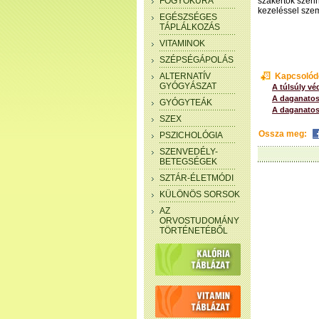
FOGYÓKÚRA
szakértők szeri
kezeléssel szem
EGÉSZSÉGES
TÁPLÁLKOZÁS
VITAMINOK
SZÉPSÉGÁPOLÁS
ALTERNATÍV
Kapcsolód
GYÓGYÁSZAT
A túlsúly vé
A daganatos
GYÓGYTEÁK
A daganatos
SZEX
Ossza meg:
PSZICHOLÓGIA
SZENVEDÉLY-
BETEGSÉGEK
SZTÁR-ÉLETMÓDI
KÜLÖNÖS SORSOK
AZ
ORVOSTUDOMÁNY
TÖRTÉNETÉBŐL