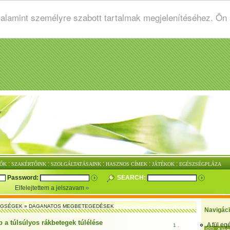
valamint személyre szabott tartalmak megjelenítéséhez. Ön
:
:
:
:
:
ŐK
SZAKÉRTŐINK
SZOLGÁLTATÁSAINK
HASZNOS CÍMEK
JÁTÉKOK
EGÉSZSÉGPLÁZA
Password:
SEARCH:
Elfelejtettem a jelszavam
EGSÉGEK
»
DAGANATOS MEGBETEGEDÉSEK
Navigác
 a túlsúlyos rákbetegek túlélése
A fül e
1 .