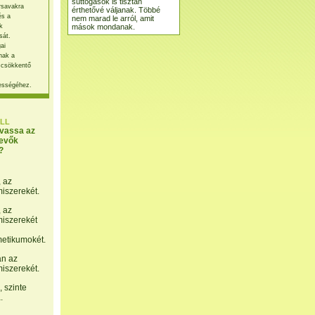
suttogások is tisztán
rsavakra
érthetővé váljanak. Többé
és a
nem marad le arról, amit
mások mondanak.
k
sát.
ai
nak a
 csökkentő
ességéhez.
LL
lvassa az
evők
?
, az
miszerekét.
, az
miszerekét
etikumokét.
án az
miszerekét.
 szinte
.