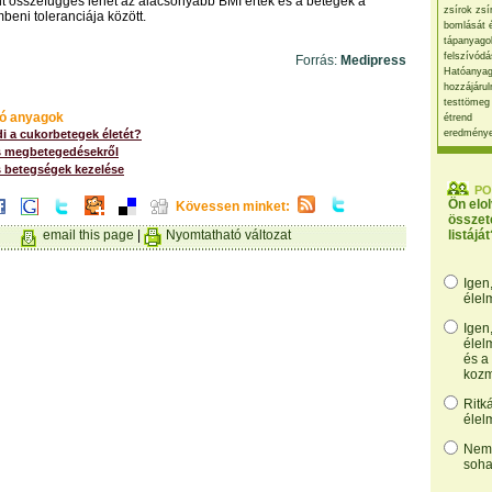
nt összefüggés lehet az alacsonyabb BMI érték és a betegek a
zsírok zsí
beni toleranciája között.
bomlását 
tápanyago
felszívódá
Forrás:
Medipress
Hatóanyag
hozzájárul
testtömeg
ó anyagok
étrend
di a cukorbetegek életét?
eredmény
 megbetegedésekről
 betegségek kezelése
PO
Ön elo
Kövessen minket:
összet
email this page
|
Nyomtatható változat
listáját
Igen
élel
Igen
élel
és a
kozm
Ritk
élel
Nem,
soha