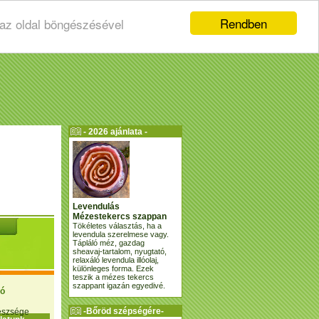
Rendben
 az oldal böngészésével
- 2026 ajánlata -
Levendulás
Mézestekercs szappan
Tökéletes választás, ha a
levendula szerelmese vagy.
Tápláló méz, gazdag
sheavaj-tartalom, nyugtató,
relaxáló levendula illóolaj,
különleges forma. Ezek
teszik a mézes tekercs
szappant igazán egyedivé.
ió
-Bőröd szépségére-
gészsége