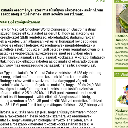
Ajánl
OLDAL
kutatás eredményei szerint a túlsúlyos rákbetegek akár három
szabb ideig is túlélhetnek, mint sovány sorstársaik.
 Vital EgészségPlázában!
ety for Medical Oncology World Congress on Gastrointestinal
zuson közzétett kutatásból az derült ki, hogy az alacsony és
Csaláno
eg-indexszel (BMI) rendelkező, előrehaladott stádiumú rákban
sampon
k a kezelés után átlagosan két és fél hónappal rövidebb ideig
Már nagya
úlsúlyos és elhízott betegek. Az eredmények megdöbbentették a
tudták, ho
azt feltételezték, hogy az elhízott betegek nem reagálnak olyan jól a
gyorsabban
astag- és végbéldaganat kezeléseire, mert esetükben eleve
fényesebb
ség kialakulásának és kiújulásának kockázata. A korábbi kutatások
csalán csö
tottak, hogy sok elhízott rákbeteg az optimálistól elmaradó dózisú
zsírosságá
ap, vagy más egészségügyi panaszaik nehezítik a gyógyulást.
e Egyetem kutatói Dr. Yousuf Zafar vezetésével 6128 olyan beteg
Vital 
ták meg, akiket korábban nem kezeltek áttétes kolorektális
Mindegyik résztvevőt bevacizumab hatóanyaggal végzett
vetették alá. Az eredmények azt mutatták, hogy a 20 és 24,9 BMI
gészséges testsúlyú) betegek a kezelés elindításától számítva
hónapot éltek. A 25 és 29 közötti BMI pontszámmal rendelkező
k két és fél hónappal tovább éltek túl. A leghosszabb ideig,
napig azonban a 30 és 35 pont közötti BMI-vel rendelkező elhízott
s a 35,1 BMI pont feletti betegek átlagos túlélése is 23,7 hónap volt.
Haslapos
úlyozta, a kutatás nem azt jelzi, hogy a túlsúly bármilyen módon
A legillat
ana a rákkezelésen áteső betegek számára. Az eredmények
legízletes
utatják, hogy valamilyen biológiai tényező lehet jelen, ami a
gyógyfűve
eket a rosszabb kimenetel fokozott kockázatának teszi ki. A
együttesen