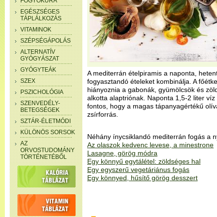
FOGYÓKÚRA
EGÉSZSÉGES
TÁPLÁLKOZÁS
VITAMINOK
SZÉPSÉGÁPOLÁS
ALTERNATÍV
GYÓGYÁSZAT
GYÓGYTEÁK
A mediterrán ételpiramis a naponta, hete
SZEX
fogyasztandó ételeket kombinálja. A főét
hiányoznia a gabonák, gyümölcsök és zölds
PSZICHOLÓGIA
alkotta alaptriónak. Naponta 1,5-2 liter víz
SZENVEDÉLY-
fontos, hogy a magas tápanyagértékű olíva
BETEGSÉGEK
zsírforrás.
SZTÁR-ÉLETMÓDI
KÜLÖNÖS SORSOK
Néhány ínycsiklandó mediterrán fogás a n
AZ
Az olaszok kedvenc levese, a minestrone
ORVOSTUDOMÁNY
Lasagne, görög módra
TÖRTÉNETÉBŐL
Egy könnyű egytálétel: zöldséges hal
Egy egyszerű vegetáriánus fogás
Egy könnyed, hűsítő görög desszert