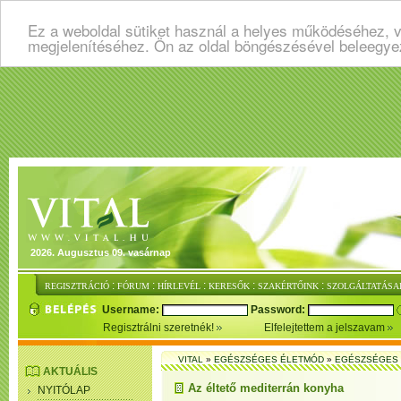
Ez a weboldal sütiket használ a helyes működéséhez, v
megjelenítéséhez. Ön az oldal böngészésével beleegye
2026. Augusztus 09. vasárnap
:
:
:
:
:
REGISZTRÁCIÓ
FÓRUM
HÍRLEVÉL
KERESŐK
SZAKÉRTŐINK
SZOLGÁLTATÁSA
Username:
Password:
Regisztrálni szeretnék!
Elfelejtettem a jelszavam
VITAL
»
EGÉSZSÉGES ÉLETMÓD
»
EGÉSZSÉGES 
AKTUÁLIS
Az éltető mediterrán konyha
NYITÓLAP