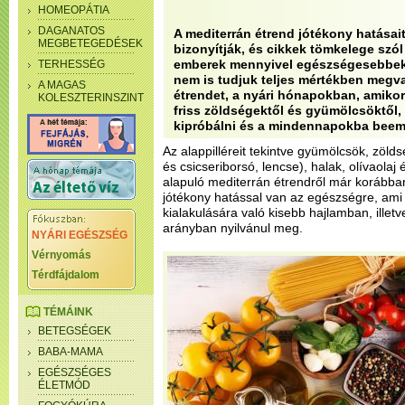
HOMEOPÁTIA
DAGANATOS
A mediterrán étrend jótékony hatásai
MEGBETEGEDÉSEK
bizonyítják, és cikkek tömkelege szól 
emberek mennyivel egészségesebbek
TERHESSÉG
nem is tudjuk teljes mértékben megva
A MAGAS
étrendet, a nyári hónapokban, amiko
KOLESZTERINSZINT
friss zöldségektől és gyümölcsöktő
kipróbálni és a mindennapokba beem
Az alappilléreit tekintve gyümölcsök, zöld
és csicseriborsó, lencse), halak, olívaola
alapuló mediterrán étrendről már korábba
jótékony hatással van az egészségre, ami
kialakulására való kisebb hajlamban, illet
arányban nyilvánul meg.
NYÁRI EGÉSZSÉG
Vérnyomás
Térdfájdalom
TÉMÁINK
BETEGSÉGEK
BABA-MAMA
EGÉSZSÉGES
ÉLETMÓD