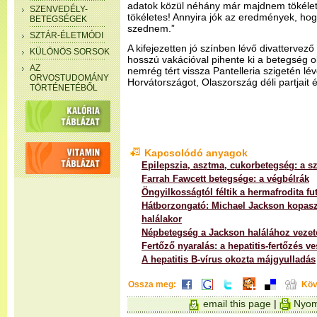
adatok közül néhány már majdnem tökélet
SZENVEDÉLY-
tökéletes! Annyira jók az eredmények, ho
BETEGSÉGEK
szednem.”
SZTÁR-ÉLETMÓDI
A kifejezetten jó színben lévő divattervező
KÜLÖNÖS SORSOK
hosszú vakációval pihente ki a betegség 
AZ
nemrég tért vissza Pantelleria szigetén lé
ORVOSTUDOMÁNY
Horvátországot, Olaszország déli partjait és
TÖRTÉNETÉBŐL
Kapcsolódó anyagok
Epilepszia, asztma, cukorbetegség: a 
Farrah Fawcett betegsége: a végbélrák
Öngyilkosságtól féltik a hermafrodita fu
Hátborzongató: Michael Jackson kopasz
halálakor
Népbetegség a Jackson halálához vezet
Fertőző nyaralás: a hepatitis-fertőzés ve
A hepatitis B-vírus okozta májgyulladás
Ossza meg:
Köv
email this page
|
Nyom