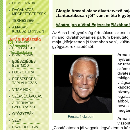
HOMEOPÁTIA
DAGANATOS
Giorgio Armani olasz divattervező sajá
MEGBETEGEDÉSEK
„fantasztikusan jól” van, mióta kigyó
TERHESSÉG
Vásároljon a Vital EgészségPlázában!
A MAGAS
KOLESZTERINSZINT
Az Ansa hírügynökség értesülései szerint
milánói divatshowján és parfüm bemutatójá
NYÁRI EGÉSZSÉG
mája „kifejezetten jó formában van”, kül
TÉMÁINK
Vérnyomás
gyógyszerek szedését.
BETEGSÉGEK
Térdfájdalom
Armani
BABA-MAMA
nyilvá
EGÉSZSÉGES
az utá
ÉLETMÓD
számos
FOGYÓKÚRA
divate
találg
EGÉSZSÉGES
világs
TÁPLÁLKOZÁS
kapcso
VITAMINOK
bizony
legalá
SZÉPSÉGÁPOLÁS
abból,
ALTERNATÍV
neves 
GYÓGYÁSZAT
megtar
GYÓGYTEÁK
Forrás: flickr.com
Armani
SZEX
viszont
PSZICHOLÓGIA
„Csodálatosan jól vagyok, legyőztem a kór