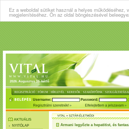
Ez a weboldal sütiket használ a helyes működéséhez, v
megjelenítéséhez. Ön az oldal böngészésével beleegye
2026. Augusztus 10. hétfő
:
:
:
:
:
REGISZTRÁCIÓ
FÓRUM
HÍRLEVÉL
KERESŐK
SZAKÉRTŐINK
SZOLGÁLTATÁSA
Username:
Password:
Regisztrálni szeretnék!
Elfelejtettem a jelszavam
VITAL
»
SZTÁR-ÉLETMÓDI
AKTUÁLIS
Armani legyőzte a hepatitist, és fantas
NYITÓLAP