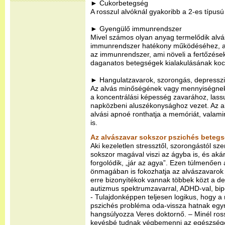
► Cukorbetegség
A rosszul alvóknál gyakoribb a 2-es típus
► Gyengülő immunrendszer
Mivel számos olyan anyag termelődik alvá
immunrendszer hatékony működéséhez, a 
az immunrendszer, ami növeli a fertőzése
daganatos betegségek kialakulásának koc
► Hangulatzavarok, szorongás, depressz
Az alvás minőségének vagy mennyiségne
a koncentrálási képesség zavarához, lassu
napközbeni aluszékonysághoz vezet. Az a
alvási apnoé ronthatja a memóriát, valamin
is.
Az alvászavar sokszor pszichés beteg
Aki kezeletlen stressztől, szorongástól sz
sokszor magával viszi az ágyba is, és aká
forgolódik, „jár az agya”. Ezen túlmenően 
önmagában is fokozhatja az alvászavarok 
erre bizonyítékok vannak többek közt a dep
autizmus spektrumzavarral, ADHD-val, bipo
- Tulajdonképpen teljesen logikus, hogy a
pszichés probléma oda-vissza hatnak egy
hangsúlyozza Veres doktornő. – Minél ros
kevésbé tudnak végbemenni az egészséges 