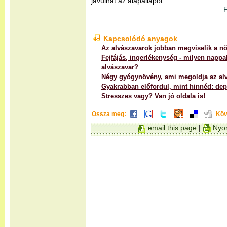
javulhat az alapállapot.
F
Kapcsolódó anyagok
Az alvászavarok jobban megviselik a nő
Fejfájás, ingerlékenység - milyen nappa
alvászavar?
Négy gyógynövény, ami megoldja az al
Gyakrabban előfordul, mint hinnéd: de
Stresszes vagy? Van jó oldala is!
Ossza meg:
Köv
email this page
|
Nyom