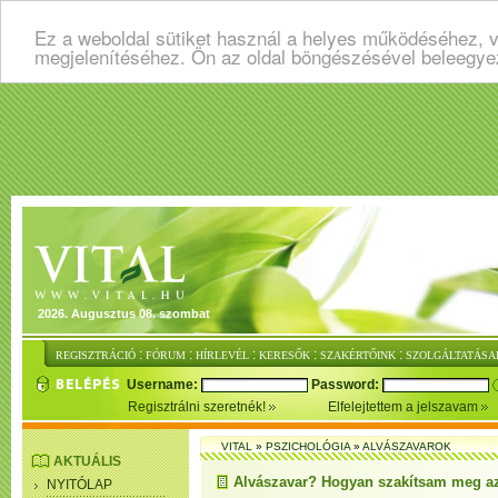
Ez a weboldal sütiket használ a helyes működéséhez, v
megjelenítéséhez. Ön az oldal böngészésével beleegye
2026. Augusztus 08. szombat
:
:
:
:
:
REGISZTRÁCIÓ
FÓRUM
HÍRLEVÉL
KERESŐK
SZAKÉRTŐINK
SZOLGÁLTATÁSA
Username:
Password:
Regisztrálni szeretnék!
Elfelejtettem a jelszavam
VITAL
»
PSZICHOLÓGIA
»
ALVÁSZAVAROK
AKTUÁLIS
Alvászavar? Hogyan szakítsam meg az
NYITÓLAP