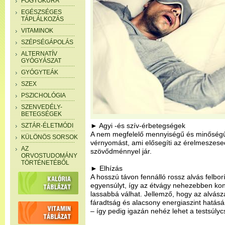
FOGYÓKÚRA
EGÉSZSÉGES
TÁPLÁLKOZÁS
VITAMINOK
SZÉPSÉGÁPOLÁS
ALTERNATÍV
GYÓGYÁSZAT
GYÓGYTEÁK
SZEX
PSZICHOLÓGIA
SZENVEDÉLY-
BETEGSÉGEK
► Agyi -és szív-érbetegségek
SZTÁR-ÉLETMÓDI
A nem megfelelő mennyiségű és minőségű
KÜLÖNÖS SORSOK
vérnyomást, ami elősegíti az érelmeszes
AZ
szövődménnyel jár.
ORVOSTUDOMÁNY
TÖRTÉNETÉBŐL
► Elhízás
A hosszú távon fennálló rossz alvás felbor
egyensúlyt, így az étvágy nehezebben kon
lassabbá válhat. Jellemző, hogy az alvász
fáradtság és alacsony energiaszint hatására
– így pedig igazán nehéz lehet a testsúly