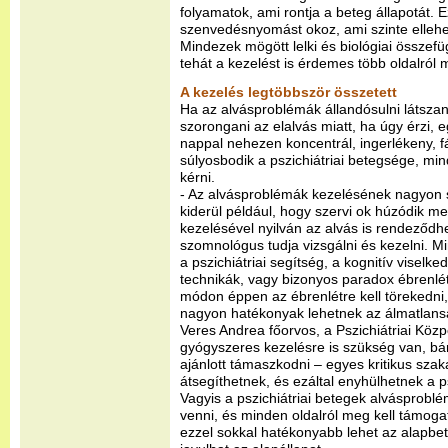
folyamatok, ami rontja a beteg állapotát. 
szenvedésnyomást okoz, ami szinte ellehetet
Mindezek mögött lelki és biológiai összefü
tehát a kezelést is érdemes több oldalról 
A kezelés legtöbbször összetett
Ha az alvásproblémák állandósulni látszan
szorongani az elalvás miatt, ha úgy érzi, 
nappal nehezen koncentrál, ingerlékeny, f
súlyosbodik a pszichiátriai betegsége, mi
kérni.
- Az alvásproblémák kezelésének nagyon 
kiderül például, hogy szervi ok húzódik m
kezelésével nyilván az alvás is rendeződh
szomnológus tudja vizsgálni és kezelni. M
a pszichiátriai segítség, a kognitív viselke
technikák, vagy bizonyos paradox ébrenlé
módon éppen az ébrenlétre kell törekedni,
nagyon hatékonyak lehetnek az álmatlansá
Veres Andrea főorvos, a Pszichiátriai Köz
gyógyszeres kezelésre is szükség van, bár 
ajánlott támaszkodni – egyes kritikus sz
átsegíthetnek, és ezáltal enyhülhetnek a p
Vagyis a pszichiátriai betegek alvásprobl
venni, és minden oldalról meg kell támoga
ezzel sokkal hatékonyabb lehet az alapbet