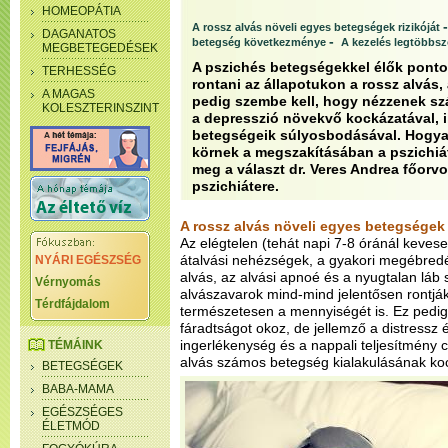
HOMEOPÁTIA
A rossz alvás növeli egyes betegségek rizikóját
DAGANATOS
-
betegség következménye
A kezelés legtöbbsz
MEGBETEGEDÉSEK
A pszichés betegségekkel élők ponto
TERHESSÉG
rontani az állapotukon a rossz alvás
A MAGAS
pedig szembe kell, hogy nézzenek sz
KOLESZTERINSZINT
a depresszió növekvő kockázatával, i
betegségeik súlyosbodásával. Hogya
körnek a megszakításában a pszichiát
meg a választ dr. Veres Andrea főorvo
pszichiátere.
A rossz alvás növeli egyes betegségek 
Az elégtelen (tehát napi 7-8 óránál kevese
átalvási nehézségek, a gyakori megébredés
NYÁRI EGÉSZSÉG
alvás, az alvási apnoé és a nyugtalan lá
Vérnyomás
alvászavarok mind-mind jelentősen rontjá
Térdfájdalom
természetesen a mennyiségét is. Ez pedig
fáradtságot okoz, de jellemző a distressz 
ingerlékenység és a nappali teljesítmény c
TÉMÁINK
alvás számos betegség kialakulásának kock
BETEGSÉGEK
BABA-MAMA
EGÉSZSÉGES
ÉLETMÓD