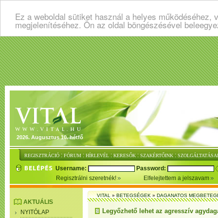
Ez a weboldal sütiket használ a helyes működéséhez, v
megjelenítéséhez. Ön az oldal böngészésével beleegye
2026. Augusztus 10. hétfő
:
:
:
:
:
REGISZTRÁCIÓ
FÓRUM
HÍRLEVÉL
KERESŐK
SZAKÉRTŐINK
SZOLGÁLTATÁSA
Username:
Password:
Regisztrálni szeretnék!
Elfelejtettem a jelszavam
VITAL
»
BETEGSÉGEK
»
DAGANATOS MEGBETEG
AKTUÁLIS
Legyőzhető lehet az agresszív agydag
NYITÓLAP