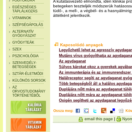
FOGYÓKÚRA
A kutatásvezető elmondta, idén klinikai p
betegeken teszteljék módszerük hatásossá
EGÉSZSÉGES
tüdő-, a mell-, a végbél- és a hasnyálmir
TÁPLÁLKOZÁS
áttétként jelentkezik.
VITAMINOK
SZÉPSÉGÁPOLÁS
ALTERNATÍV
GYÓGYÁSZAT
GYÓGYTEÁK
Kapcsolódó anyagok
SZEX
Legyőzhető lehet az agresszív agydaga
Mutáns vírus gyógyíthatja az agydagana
PSZICHOLÓGIA
Az agydaganat
SZENVEDÉLY-
Súlyos károkat okoz a gyerekek agyába
BETEGSÉGEK
Az immunterápia és az immunrendszer s
SZTÁR-ÉLETMÓDI
Halálreceptor segíti az agydaganat gyóg
KÜLÖNÖS SORSOK
Több betegségből áll a halálos agydaga
AZ
Duplájára nőtt mára az agydaganat túlél
ORVOSTUDOMÁNY
Duplájára nőtt mára az agydaganat túlél
TÖRTÉNETÉBŐL
Oxigén segítheti az agydaganat legyőzé
Ossza meg:
Köv
email this page
|
Nyom