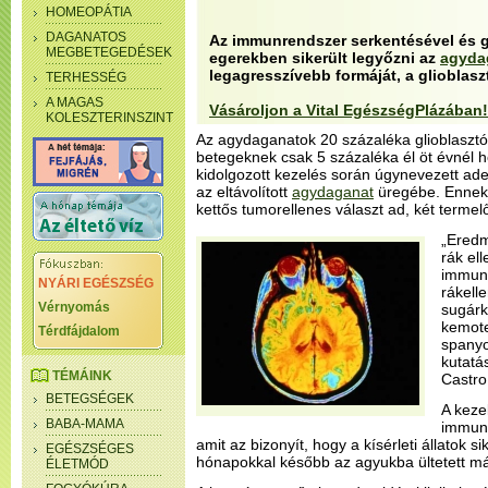
HOMEOPÁTIA
DAGANATOS
Az immunrendszer serkentésével és gé
MEGBETEGEDÉSEK
egerekben sikerült legyőzni az
agyda
legagresszívebb formáját, a glioblasz
TERHESSÉG
A MAGAS
Vásároljon a Vital EgészségPlázában!
KOLESZTERINSZINT
Az agydaganatok 20 százaléka glioblasztóm
betegeknek csak 5 százaléka él öt évnél h
kidolgozott kezelés során úgynevezett ad
az eltávolított
agydaganat
üregébe. Ennek
kettős tumorellenes választ ad, két termel
„Eredm
rák el
immunt
NYÁRI EGÉSZSÉG
rákell
Vérnyomás
sugárk
kemote
Térdfájdalom
spanyo
kutatá
TÉMÁINK
Castro
BETEGSÉGEK
A kezel
BABA-MAMA
immune
amit az bizonyít, hogy a kísérleti állatok 
EGÉSZSÉGES
hónapokkal később az agyukba ültetett má
ÉLETMÓD