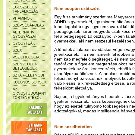
FOGYÓKÚRA
EGÉSZSÉGES
Nem csupán szétszórt
TÁPLÁLKOZÁS
Egy friss tanulmány szerint ma Magyarors
VITAMINOK
ADHD-s gyermek él, így minden általános 
SZÉPSÉGÁPOLÁS
lehet legalább egy figyelemzavarral küzdő
pedagógusok háromnegyede csak későn v
ALTERNATÍV
fel a betegséget; 10 osztályból 7-ben tal
GYÓGYÁSZAT
gyermekkel, aki nem részesül kezelésben.
GYÓGYTEÁK
A tünetek általában óvodáskor végén vagy
SZEX
jelentkeznek. Ha nem ismerik fel időben a
PSZICHOLÓGIA
nem kap megfelelő segítséget, és nem tud l
tanórákon a figyelem megtartása okoz nehé
SZENVEDÉLY-
BETEGSÉGEK
gyermekek az órai koncentráció, ebből kifo
akadályokba ütköznek. A tanulási problém
SZTÁR-ÉLETMÓDI
teljesítményhez vezetnek, melynek követ
KÜLÖNÖS SORSOK
való kiesés, a kirekesztettség érzése, a r
félresiklott életpálya.
AZ
ORVOSTUDOMÁNY
Sajnos, a figyelemhiányos hiperaktivitási
TÖRTÉNETÉBŐL
gyakran rossznak, rossz képességűnek kön
hogy az esetek túlnyomó többségében nagy
adottságokkal, magas intelligencia hánya
Nem kezelhetetlen