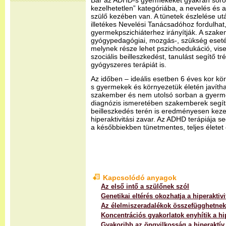
Bár az ADHD-s gyermekeket gyakran sorolj
kezelhetetlen” kategóriába, a nevelés és a
szülő kezében van. A tünetek észlelése utá
illetékes Nevelési Tanácsadóhoz fordulha
gyermekpszichiáterhez irányítják. A szak
gyógypedagógiai, mozgás-, szükség esetén
melynek része lehet pszichoedukáció, vise
szociális beilleszkedést, tanulást segítő t
gyógyszeres terápiát is.
Az időben – ideális esetben 6 éves kor kör
s gyermekek és környezetük életén javíthat
szakember és nem utolsó sorban a gyerm
diagnózis ismeretében szakemberek segít
beilleszkedés terén is eredményesen keze
hiperaktivitási zavar. Az ADHD terápiája se
a későbbiekben tünetmentes, teljes életet
Kapcsolódó anyagok
Az első intő a szülőnek szól
Genetikai eltérés okozhatja a hiperaktivi
Az élelmiszeradalékok összefügghetnek 
Koncentrációs gyakorlatok enyhítik a hip
Gyakoribb az öngyilkosság a hiperaktí