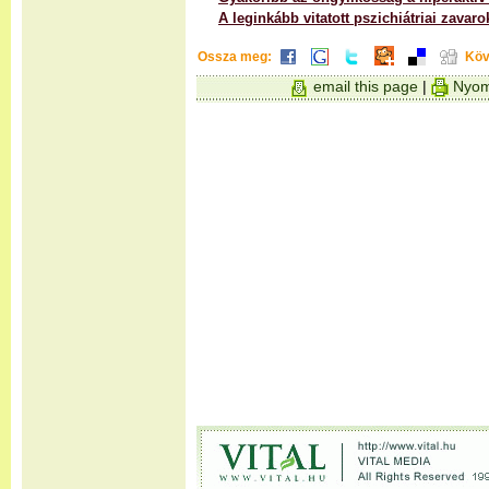
A leginkább vitatott pszichiátriai zavaro
Ossza meg:
Köv
email this page
|
Nyom