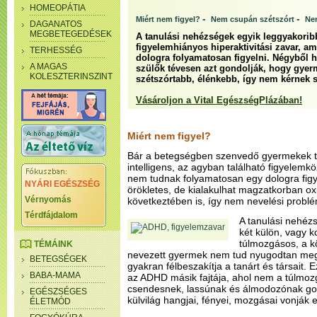
HOMEOPÁTIA
-
-
Miért nem figyel?
Nem csupán szétszórt
Ne
DAGANATOS
MEGBETEGEDÉSEK
A tanulási nehézségek egyik leggyakori
figyelemhiányos hiperaktivitási zavar, 
TERHESSÉG
dologra folyamatosan figyelni. Négyből
A MAGAS
szülők tévesen azt gondolják, hogy gyer
KOLESZTERINSZINT
szétszórtabb, élénkebb, így nem kérnek s
Vásároljon a Vital EgészségPlázában!
Miért nem figyel?
Bár a betegségben szenvedő gyermekek t
intelligens, az agyban található figyelem
nem tudnak folyamatosan egy dologra figye
NYÁRI EGÉSZSÉG
örökletes, de kialakulhat magzatkorban ox
Vérnyomás
következtében is, így nem nevelési probl
Térdfájdalom
A tanulási nehé
két külön, vagy k
túlmozgásos, a kö
TÉMÁINK
nevezett gyermek nem tud nyugodtan megü
BETEGSÉGEK
gyakran félbeszakítja a tanárt és társait.
BABA-MAMA
az ADHD másik fajtája, ahol nem a túlmo
csendesnek, lassúnak és álmodozónak gon
EGÉSZSÉGES
külvilág hangjai, fényei, mozgásai vonják e
ÉLETMÓD