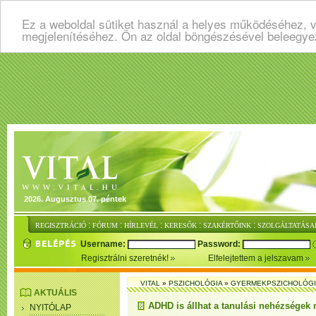
Ez a weboldal sütiket használ a helyes működéséhez, v
megjelenítéséhez. Ön az oldal böngészésével beleegye
2026. Augusztus 07. péntek
:
:
:
:
:
REGISZTRÁCIÓ
FÓRUM
HÍRLEVÉL
KERESŐK
SZAKÉRTŐINK
SZOLGÁLTATÁSA
Username:
Password:
Regisztrálni szeretnék!
Elfelejtettem a jelszavam
VITAL
»
PSZICHOLÓGIA
»
GYERMEKPSZICHOLÓG
AKTUÁLIS
ADHD is állhat a tanulási nehézségek
NYITÓLAP