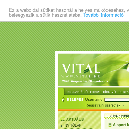
Ez a weboldal sütiket használ a helyes működéséhez, 
beleegyezik a sütik használatába.
További információ
2026. Augusztus 06. csütörtök
:
:
:
REGISZTRÁCIÓ
FÓRUM
HÍRLEVÉL
KERES
Username:
Regisztrálni szeretnék!
VITAL
»
HÍRE
AKTUÁLIS
A sport 
NYITÓLAP