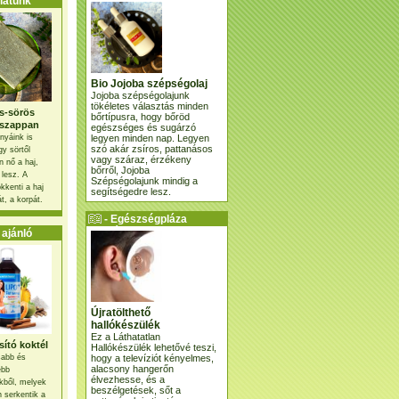
atunk
Bio Jojoba szépségolaj
Jojoba szépségolajunk
tökéletes választás minden
s-sörös
bőrtípusra, hogy bőröd
szappan
egészséges és sugárzó
legyen minden nap. Legyen
nyáink is
szó akár zsíros, pattanásos
gy sörtől
vagy száraz, érzékeny
 nő a haj,
bőrről, Jojoba
 lesz. A
Szépségolajunk mindig a
kkenti a haj
segítségedre lesz.
t, a korpát.
- Egészségpláza
ajánlatunk -
ajánló
Újratölthető
hallókészülék
Ez a Láthatatlan
ító koktél
Hallókészülék lehetővé teszi,
hogy a televíziót kényelmes,
osabb és
alacsony hangerőn
ebb
élvezhesse, és a
kből, melyek
beszélgetések, sőt a
 serkentik a