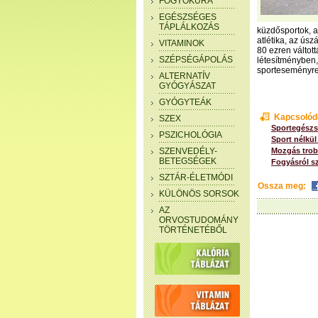
FOGYÓKÚRA
EGÉSZSÉGES
TÁPLÁLKOZÁS
küzdősportok, a 
atlétika, az úsz
VITAMINOK
80 ezren váltot
SZÉPSÉGÁPOLÁS
létesítményben,
sporteseményre
ALTERNATÍV
GYÓGYÁSZAT
GYÓGYTEÁK
Kapcsolód
SZEX
Sportegészs
PSZICHOLÓGIA
Sport nélkül
SZENVEDÉLY-
Mozgás trob
BETEGSÉGEK
Fogyásról s
SZTÁR-ÉLETMÓDI
Ossza meg:
KÜLÖNÖS SORSOK
AZ
ORVOSTUDOMÁNY
TÖRTÉNETÉBŐL