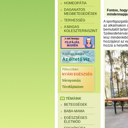
HOMEOPÁTIA
DAGANATOS
Fontos, hogy
MEGBETEGEDÉSEK
mindennapjai
TERHESSÉG
A sportigazgatás
az alkalmakon a
A MAGAS
bemutatót tarta
KOLESZTERINSZINT
Székesfehérváro
lesz mindenkiből
hozzájárul az 
hozzá a helyette
NYÁRI EGÉSZSÉG
Vérnyomás
Térdfájdalom
TÉMÁINK
BETEGSÉGEK
BABA-MAMA
EGÉSZSÉGES
ÉLETMÓD