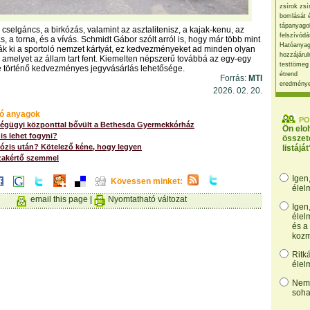
zsírok zsí
bomlását 
tápanyago
cselgáncs, a birkózás, valamint az asztalitenisz, a kajak-kenu, az
felszívódá
ás, a torna, és a vívás. Schmidt Gábor szólt arról is, hogy már több mint
Hatóanyag
ták ki a sportoló nemzet kártyát, ez kedvezményeket ad minden olyan
hozzájárul
 amelyet az állam tart fent. Kiemelten népszerű továbbá az egy-egy
testtömeg
 történő kedvezményes jegyvásárlás lehetősége.
étrend
Forrás:
MTI
eredmény
2026. 02. 20.
ó anyagok
PO
égügyi központtal bővült a Bethesda Gyermekkórház
Ön elo
 is lehet fogyni?
összet
ózis után? Kötelező kéne, hogy legyen
listáját
zakértő szemmel
Igen
Kövessen minket:
élel
email this page
|
Nyomtatható változat
Igen
élel
és a
kozm
Ritk
élel
Nem,
soha