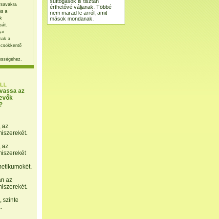
suttogások is tisztán
rsavakra
érthetővé váljanak. Többé
és a
nem marad le arról, amit
mások mondanak.
k
sát.
ai
nak a
 csökkentő
ességéhez.
LL
lvassa az
evők
?
, az
miszerekét.
, az
miszerekét
etikumokét.
án az
miszerekét.
 szinte
.