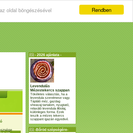
Rendben
 az oldal böngészésével
- 2026 ajánlata -
Levendulás
Mézestekercs szappan
Tökéletes választás, ha a
levendula szerelmese vagy.
Tápláló méz, gazdag
sheavaj-tartalom, nyugtató,
relaxáló levendula illóolaj,
különleges forma. Ezek
teszik a mézes tekercs
szappant igazán egyedivé.
ió
-Bőröd szépségére-
gészsége