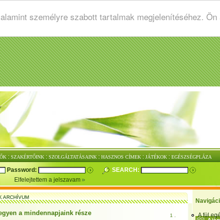
valamint személyre szabott tartalmak megjelenítéséhez. Ön
:
:
:
:
:
ŐK
SZAKÉRTŐINK
SZOLGÁLTATÁSAINK
HASZNOS CÍMEK
JÁTÉKOK
EGÉSZSÉGPLÁZA
Password:
SEARCH:
Elfelejtettem a jelszavam
K ARCHÍVUM
Navigác
legyen a mindennapjaink része
A fül e
1 .