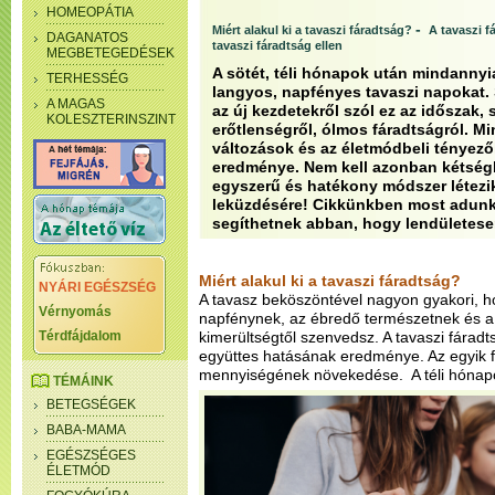
HOMEOPÁTIA
-
Miért alakul ki a tavaszi fáradtság?
A tavaszi f
DAGANATOS
tavaszi fáradtság ellen
MEGBETEGEDÉSEK
A sötét, téli hónapok után mindanny
TERHESSÉG
langyos, napfényes tavaszi napokat
A MAGAS
az új kezdetekről szól ez az időszak,
KOLESZTERINSZINT
erőtlenségről, ólmos fáradtságról. M
változások és az életmódbeli tényez
eredménye. Nem kell azonban kétség
egyszerű és hatékony módszer létezik
leküzdésére! Cikkünkben most adunk
segíthetnek abban, hogy lendületese
Miért alakul ki a tavaszi fáradtság?
NYÁRI EGÉSZSÉG
A tavasz beköszöntével nagyon gyakori, h
Vérnyomás
napfénynek, az ébredő természetnek és a
Térdfájdalom
kimerültségtől szenvedsz. A tavaszi fárad
együttes hatásának eredménye. Az egyik f
mennyiségének növekedése.
A téli hóna
TÉMÁINK
BETEGSÉGEK
BABA-MAMA
EGÉSZSÉGES
ÉLETMÓD