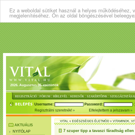
Ez a weboldal sütiket használ a helyes működéséhez, v
megjelenítéséhez. Ön az oldal böngészésével beleegye
2026. Augusztus 06. csütörtök
:
:
:
:
:
REGISZTRÁCIÓ
FÓRUM
HÍRLEVÉL
KERESŐK
SZAKÉRTŐINK
SZOLGÁLTATÁSA
Username:
Password:
Regisztrálni szeretnék!
Elfelejtettem a jelszavam
VITAL
»
EGÉSZSÉGES ÉLETMÓD
»
VITAMINOK, V
AKTUÁLIS
7 szuper tipp a tavaszi fáradtság ellen
NYITÓLAP