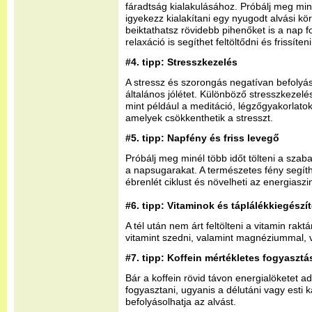
fáradtság kialakulásához. Próbálj meg mi
igyekezz kialakítani egy nyugodt alvási k
beiktathatsz rövidebb pihenőket is a nap
relaxáció is segíthet feltöltődni és frissíten
#4. tipp: Stresszkezelés
A stressz és szorongás
negatívan befolyás
általános jólétet. Különböző stresszkezelé
mint például a meditáció, légzőgyakorlatok
amelyek csökkenthetik a stresszt.
#5. tipp: Napfény és friss levegő
Próbálj meg minél több időt tölteni a szaba
a napsugarakat. A természetes fény segíth
ébrenlét ciklust és növelheti az energiaszin
#6. tipp: Vitaminok és táplálékkiegészí
A tél után nem árt feltölteni a vitamin rak
vitamint szedni, valamint magnéziummal, v
#7. tipp: Koffein mértékletes fogyasztá
Bár a koffein rövid távon energialöketet a
fogyasztani, ugyanis a délutáni vagy esti k
befolyásolhatja az alvást.