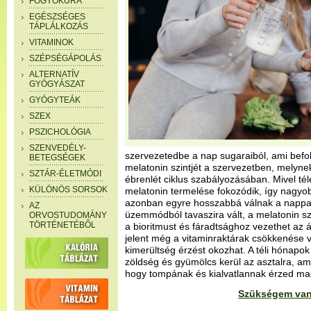
FOGYÓKÚRA
EGÉSZSÉGES
TÁPLÁLKOZÁS
VITAMINOK
SZÉPSÉGÁPOLÁS
ALTERNATÍV
GYÓGYÁSZAT
GYÓGYTEÁK
SZEX
PSZICHOLÓGIA
SZENVEDÉLY-
szervezetedbe a nap sugaraiból, ami befolyá
BETEGSÉGEK
melatonin szintjét a szervezetben, melyne
SZTÁR-ÉLETMÓDI
ébrenlét ciklus szabályozásában. Mivel té
KÜLÖNÖS SORSOK
melatonin termelése fokozódik, így nagyo
azonban egyre hosszabbá válnak a nappalo
AZ
üzemmódból tavaszira vált, a melatonin szi
ORVOSTUDOMÁNY
TÖRTÉNETÉBŐL
a bioritmust és fáradtsághoz vezethet az
jelent még a vitaminraktárak csökkenése v
kimerültség érzést okozhat. A téli hónapok
zöldség és gyümölcs kerül az asztalra, am
hogy tompának és kialvatlannak érzed m
Szükségem van a