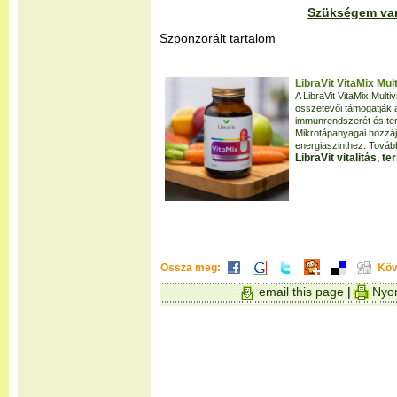
Szükségem van 
Szponzorált tartalom
LibraVit VitaMix Mul
A LibraVit VitaMix Mult
összetevői támogatják a
immunrendszerét és terhel
Mikrotápanyagai hozzáj
energiaszinthez. Tovább
LibraVit vitalitás, 
Ossza meg:
Köv
email this page
|
Nyom