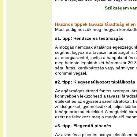
Szükségem van a
Hasznos tippek tavaszi fáradtság ellen
Most pedig nézzük meg, hogyan kerekedhet
#1. tipp: Rendszeres testmozgás
A mozgás nemcsak általános egészségünk
segíthet legyőzni a tavaszi fáradtságot is. 
az energiaszintet, javítja a hangulatot és c
meg hetente legalább két-háromszor 20-3
séta, futás, kerékpározás vagy bármilyen
örömmel végzel.
#2. tipp: Kiegyensúlyozott táplálkozás
Az egészséges étrend
fontos szerepet ját
könnyebben leküzdhesd a tavaszi fáradts
ételeket és az egyszerű szénhidrátokat, he
zöldségekkel, gyümölcsökkel, teljes kiőr
fehérjetartalmú ételekkel. A megfelelő hidr
ezért ne feledkezz meg a megfelelő menny
#3. tipp: Elegendő pihenés
Az alvás és a pihenés hiánya jelentősen ho