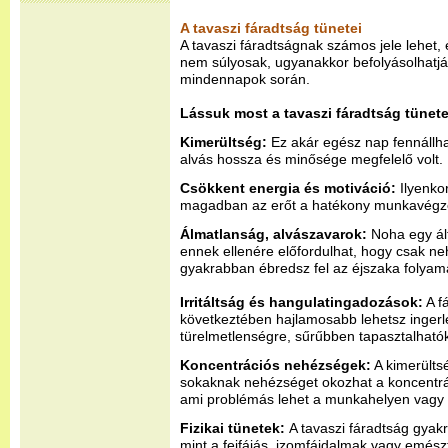
A tavaszi fáradtság tünetei
A tavaszi fáradtságnak számos jele lehet,
nem súlyosak, ugyanakkor befolyásolhatják
mindennapok során.
Lássuk most a tavaszi fáradtság tünete
Kimerültség:
Ez akár egész nap fennállha
alvás hossza és minősége megfelelő volt.
Csökkent energia és motiváció:
Ilyenko
magadban az erőt a hatékony munkavégzé
Álmatlanság, alvászavarok:
Noha egy ált
ennek ellenére előfordulhat, hogy csak ne
gyakrabban ébredsz fel az éjszaka folyam
Irritáltság és hangulatingadozások:
A f
következtében hajlamosabb lehetsz inger
türelmetlenségre, sűrűbben tapasztalható
Koncentrációs nehézségek:
A kimerülts
sokaknak nehézséget okozhat a koncentrál
ami problémás lehet a munkahelyen vagy 
Fizikai tünetek:
A tavaszi fáradtság gyak
mint a fejfájás, izomfájdalmak vagy emész