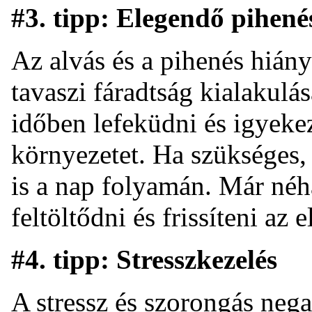
#3. tipp: Elegendő pihené
Az alvás és a pihenés hiány
tavaszi fáradtság kialakul
időben lefeküdni és igyekez
környezetet. Ha szükséges,
is a nap folyamán. Már néhá
feltöltődni és frissíteni az e
#4. tipp: Stresszkezelés
A stressz és szorongás
nega