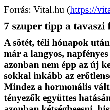
Forrás: Vital.hu (
https://vit
7 szuper tipp a tavaszi 
A sötét, téli hónapok ut
már a langyos, napfényes
azonban nem épp az új kez
sokkal inkább az erőtlens
Mindez a hormonális vált
tényezők együttes hatásá
azonban kétségbeesni, his