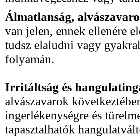
Álmatlanság, alvászavaro
van jelen, ennek ellenére e
tudsz elaludni vagy gyakra
folyamán.
Irritáltság és hangulatin
alvászavarok következtébe
ingerlékenységre és türelm
tapasztalhatók hangulatvál