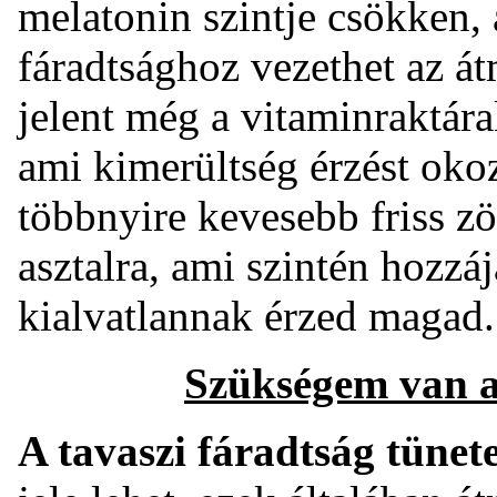
melatonin szintje csökken, a
fáradtsághoz vezethet az á
jelent még a vitaminraktára
ami kimerültség érzést oko
többnyire kevesebb friss z
asztalra, ami szintén hozz
kialvatlannak érzed magad
Szükségem van a 
A tavaszi fáradtság tünet