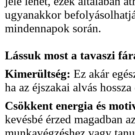
jele lehet, ezek általában 
ugyanakkor befolyásolhatják
mindennapok során.
Lássuk most a tavaszi fár
Kimerültség:
Ez akár egés
ha az éjszakai alvás hossza
Csökkent energia és moti
kevésbé érzed magadban az
munkavégzéshez vagy tanu