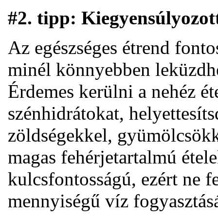
#2. tipp: Kiegyensúlyozot
Az egészséges étrend
fonto
minél könnyebben leküzdhes
Érdemes kerülni a nehéz éte
szénhidrátokat, helyettesíts
zöldségekkel, gyümölcsökke
magas fehérjetartalmú étele
kulcsfontosságú, ezért ne 
mennyiségű víz fogyasztás