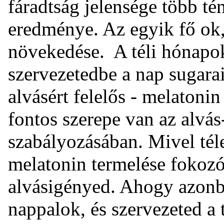
fáradtság jelensége több té
eredménye. Az egyik fő ok
növekedése. A téli hónapo
szervezetedbe a nap sugarai
alvásért felelős - melatonin
fontos szerepe van az alvás
szabályozásában. Mivel tél
melatonin termelése fokoz
alvásigényed. Ahogy azonb
nappalok, és szervezeted a 