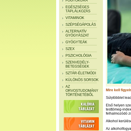
FOGYÓKÚRA
EGÉSZSÉGES
TÁPLÁLKOZÁS
VITAMINOK
SZÉPSÉGÁPOLÁS
ALTERNATÍV
GYÓGYÁSZAT
GYÓGYTEÁK
SZEX
PSZICHOLÓGIA
SZENVEDÉLY-
BETEGSÉGEK
SZTÁR-ÉLETMÓDI
KÜLÖNÖS SORSOK
AZ
Mire kell figye
ORVOSTUDOMÁNY
TÖRTÉNETÉBŐL
Súlytöbblet lea
Első helyen sze
testtömeg-index
felhalmozódó zs
Alkohol kerülés
Az alkoholfogya