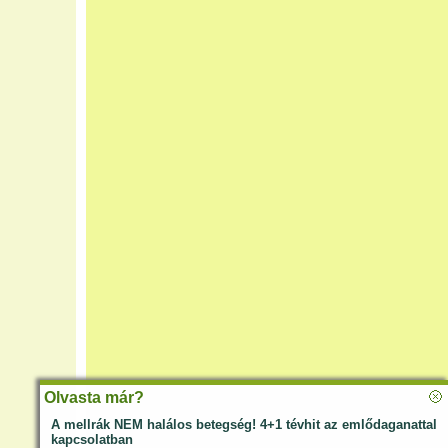
Olvasta már?
A mellrák NEM halálos betegség! 4+1 tévhit az emlődaganattal
kapcsolatban