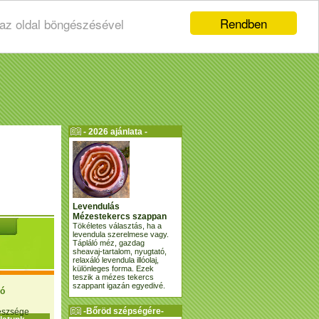
Rendben
 az oldal böngészésével
- 2026 ajánlata -
Levendulás
Mézestekercs szappan
Tökéletes választás, ha a
levendula szerelmese vagy.
Tápláló méz, gazdag
sheavaj-tartalom, nyugtató,
relaxáló levendula illóolaj,
különleges forma. Ezek
teszik a mézes tekercs
szappant igazán egyedivé.
ió
-Bőröd szépségére-
gészsége