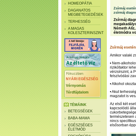
HOMEOPÁTIA
Zsírmáj eseté
DAGANATOS
zsírmáj diagn
MEGBETEGEDÉSEK
Zsírmáj diag
TERHESSÉG
megakadályoz
Németh Alíz,
A MAGAS
életmódra vo
KOLESZTERINSZINT
Zsírmáj esetén
Amikor valaki z
• Nem-alkoholos 
rizikófaktor leh
vérzsírszint, a
felszívódási za
NYÁRI EGÉSZSÉG
• Alkohol okozt
Vérnyomás
• Akut terhesség
Térdfájdalom
magzatot is vesz
Az első két ese
TÉMÁINK
kapcsolódó álla
BETEGSÉGEK
cukorbetegséget
természetesen a
BABA-MAMA
nincs specifiku
EGÉSZSÉGES
elsősorban épp
ÉLETMÓD