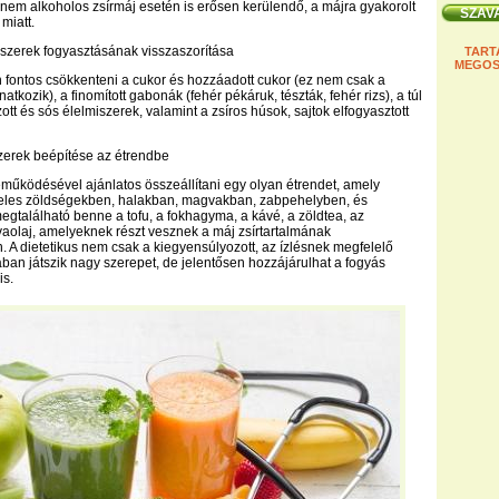
 nem alkoholos zsírmáj esetén is erősen kerülendő, a májra gyakorolt
miatt.
szerek fogyasztásának visszaszorítása
TART
MEGOS
fontos csökkenteni a cukor és hozzáadott cukor (ez nem csak a
atkozik), a finomított gabonák (fehér pékáruk, tészták, fehér rizs), a túl
ott és sós élelmiszerek, valamint a zsíros húsok, sajtok elfogyasztott
szerek beépítése az étrendbe
eműködésével ajánlatos összeállítani egy olyan étrendet, amely
eles zöldségekben, halakban, magvakban, zabpehelyben, és
gtalálható benne a tofu, a fokhagyma, a kávé, a zöldtea, az
vaolaj, amelyeknek részt vesznek a máj zsírtartalmának
 A dietetikus nem csak a kiegyensúlyozott, az ízlésnek megfelelő
sában játszik nagy szerepet, de jelentősen hozzájárulhat a fogyás
is.