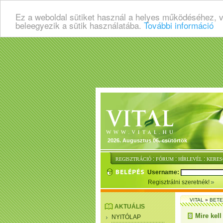
Ez a weboldal sütiket használ a helyes működéséhez, 
beleegyezik a sütik használatába.
További információ
2026. Augusztus 06. csütörtök
:
:
:
REGISZTRÁCIÓ
FÓRUM
HÍRLEVÉL
KERES
Username:
Regisztrálni szeretnék!
VITAL
»
BET
AKTUÁLIS
Mire kel
NYITÓLAP