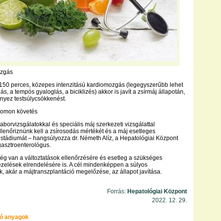
zgás
 150 perces, közepes intenzitású kardiomozgás (legegyszerűbb lehet
s, a tempós gyaloglás, a biciklizés) akkor is javít a zsírmáj állapotán,
yez testsúlycsökkenést.
yomon követés
aborvizsgálatokkal és speciális máj szerkezeti vizsgálattal
lenőriznünk kell a zsírosodás mértékét és a máj esetleges
tádiumát – hangsúlyozza dr. Németh Alíz, a Hepatológiai Központ
asztroenterológus.
ség van a változtatások ellenőrzésére és esetleg a szükséges
zelések elrendelésére is. A cél mindenképpen a súlyos
 akár a májtranszplantáció megelőzése, az állapot javítása.
Forrás:
Hepatológiai Központ
2022. 12. 29.
ó anyagok