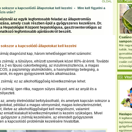
Ajánl
OLDAL
-
n sokszor a kapcsolódó állapotokat kell kezelni
Mire kell figyelni a
ózis után?
nózisnál az egyik legfontosabb feladat az állapotromlás
ása, amely csak részben épül a gyógyszeres kezelésre. Dr.
 a Hepatológiai Központ hepatológusa, gasztroenterológus az
natkozó legfontosabb ajánlásokról beszélt.
Csaláno
sampon
 sokszor a kapcsolódó állapotokat kell kezelni
Már nagya
tudták, ho
sírmáj diagnózist kap, három lehetőséggel lehet számolni:
gyorsabban
fényesebb
zsírmáj: a túlsúlyos, elhízott személyek közel 80%-át érinti. További
csalán csö
et a 2-es típusú cukorbetegség, az inzulinrezisztencia, a magas
zsírosságá
 PCOS, a pajzsmirigy alulműködés, a hasnyálmirigy betegség, a
varok, és egyes gyógyszerek tartós alkalmazása.
Vital 
a zsírmáj: ez az alkoholfüggőség következménye lehet.
i zsírmáj: igen ritka, nagyon súlyos állapot, ami az anyát és a
élyezteti.
t az, amely életmóddal befolyásolható, és amelyek kapcsán sokszor a
potokat, például a magas vérnyomást, magas koleszterinszintet,
, illetve az alkoholfüggőséget kell megcélozni, valamint
z emiatt kialakult következményeket is kezelni szükséges. Mivel
Haslapos
s gyógyszer a zsírmáj kezelésére, az elrendelt gyógyszerek
A legillat
en a kapcsolódó problémák kezelésére hivatottak.
legízletes
gyógyfűve
együttesen