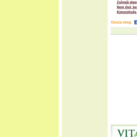
Zsírmáj diag
Nem étel, be
Kimerültség 
Ossza meg: