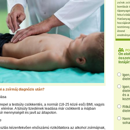
zsírok zsí
bomlását 
tápanyago
felszívódá
Hatóanyag
hozzájárul
testtömeg
étrend
eredmény
PO
Ön elo
összet
listáját
Igen
élel
Igen
lni a zsírmáj diagnózis után?
élel
és a
dása
kozm
repel a testsúly csökkentés, a normál (18-25 közé eső) BMI, vagyis
Ritk
 elérése. A túlsúly tizedének leadása már csökkenti a májban
élel
ír mennyiségét és javít az állapoton.
Nem,
e
soha
sztás kézenfekvően elsőszámú rizikófaktora az alkohol zsírmájnak,