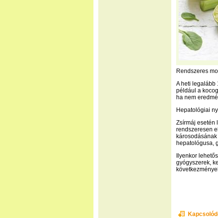
Rendszeres mo
A heti legalább
például a kocogá
ha nem eredmén
Hepatológiai n
Zsírmáj esetén l
rendszeresen el
károsodásának s
hepatológusa, g
Ilyenkor lehető
gyógyszerek, ke
következmények,
Kapcsolód