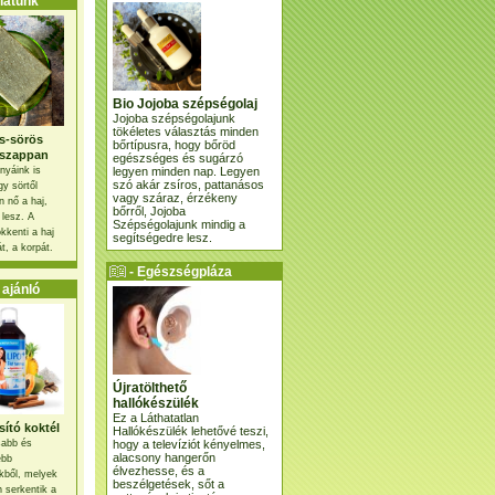
atunk
Bio Jojoba szépségolaj
Jojoba szépségolajunk
tökéletes választás minden
s-sörös
bőrtípusra, hogy bőröd
szappan
egészséges és sugárzó
legyen minden nap. Legyen
nyáink is
szó akár zsíros, pattanásos
gy sörtől
vagy száraz, érzékeny
 nő a haj,
bőrről, Jojoba
 lesz. A
Szépségolajunk mindig a
kkenti a haj
segítségedre lesz.
t, a korpát.
- Egészségpláza
ajánlatunk -
ajánló
Újratölthető
hallókészülék
Ez a Láthatatlan
ító koktél
Hallókészülék lehetővé teszi,
hogy a televíziót kényelmes,
osabb és
alacsony hangerőn
ebb
élvezhesse, és a
kből, melyek
beszélgetések, sőt a
 serkentik a