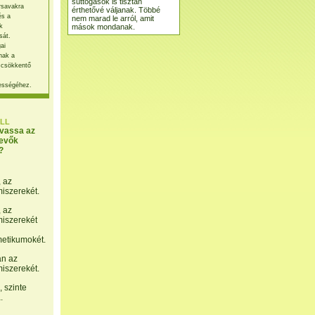
suttogások is tisztán
rsavakra
érthetővé váljanak. Többé
és a
nem marad le arról, amit
mások mondanak.
k
sát.
ai
nak a
 csökkentő
ességéhez.
LL
lvassa az
evők
?
, az
miszerekét.
, az
miszerekét
etikumokét.
án az
miszerekét.
 szinte
.