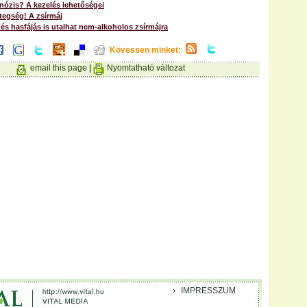
nózis? A kezelés lehetőségei
tegség! A zsírmáj
és hasfájás is utalhat nem-alkoholos zsírmájra
Kövessen minket:
email this page
|
Nyomtatható változat
IMPRESSZUM