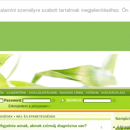
valamint személyre szabott tartalmak megjelenítéséhez. Ön
:
:
:
:
:
ŐK
SZAKÉRTŐINK
SZOLGÁLTATÁSAINK
HASZNOS CÍMEK
JÁTÉKOK
EGÉSZSÉGPLÁZA
Password:
SEARCH:
Elfelejtettem a jelszavam
EGSÉGEK
»
MÁJ- ÉS EPEBETEGSÉGEK
Navigác
l figyelnie annak, akinek zsírmáj diagnózisa van?
A fül e
1 .