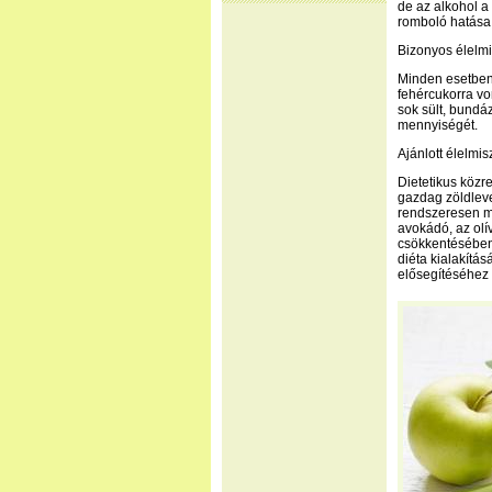
de az alkohol a
romboló hatása 
Bizonyos élelmi
Minden esetben 
fehércukorra von
sok sült, bundáz
mennyiségét.
Ajánlott élelmi
Dietetikus közr
gazdag zöldlev
rendszeresen me
avokádó, az olí
csökkentésében.
diéta kialakítá
elősegítéséhez 