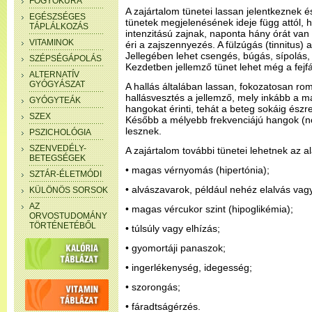
FOGYÓKÚRA
A zajártalom tünetei lassan jelentkeznek 
EGÉSZSÉGES
tünetek megjelenésének ideje függ attól, h
TÁPLÁLKOZÁS
intenzitású zajnak, naponta hány órát van 
VITAMINOK
éri a zajszennyezés. A fülzúgás (tinnitus)
Jellegében lehet csengés, búgás, sípolás, 
SZÉPSÉGÁPOLÁS
Kezdetben jellemző tünet lehet még a fejfá
ALTERNATÍV
GYÓGYÁSZAT
A hallás általában lassan, fokozatosan ro
hallásvesztés a jellemző, mely inkább a 
GYÓGYTEÁK
hangokat érinti, tehát a beteg sokáig észr
SZEX
Később a mélyebb frekvenciájú hangok (no
lesznek.
PSZICHOLÓGIA
SZENVEDÉLY-
A zajártalom további tünetei lehetnek az a
BETEGSÉGEK
• magas vérnyomás (hipertónia);
SZTÁR-ÉLETMÓDI
• alvászavarok, például nehéz elalvás va
KÜLÖNÖS SORSOK
AZ
• magas vércukor szint (hipoglikémia);
ORVOSTUDOMÁNY
TÖRTÉNETÉBŐL
• túlsúly vagy elhízás;
• gyomortáji panaszok;
• ingerlékenység, idegesség;
• szorongás;
• fáradtságérzés.