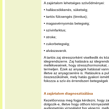
A zajártalom lehetséges szövődményei:
• halláscsökkenés, süketség;
• tartós fülcsengés (tinnitus);
• magasvérnyomás betegség;
• szívinfarktus;
• stroke;
• cukorbetegség;
• alvászavarok.
A tartós zaj stresszorként viselkedik és kö
idegrendszerre. Zaj hatására az idegrendsz
mellékvesének, hogy stresszhormonokat, az
termeljen. Ezek az anyagok hatással vanna
illetve az anyagcserére is. Hatásukra a p
összeszűkülnek, mely hatás gyakori ismétl
fokozza a szív-és érrendszeri betegségek
A zajártalom diagnosztizálása
Kezelőorvosa meg fogja kérdezni, hogy za
dolgozik-e, illetve hogy otthoni környezet
audiometriás vizsgálatot fog végezni, mell