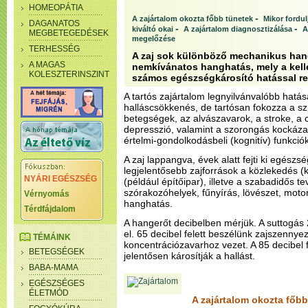
HOMEOPÁTIA
-
A zajártalom okozta főbb tünetek
Mikor fordu
DAGANATOS
-
-
kiváltó okai
A zajártalom diagnosztizálása
A
MEGBETEGEDÉSEK
megelőzése
TERHESSÉG
A zaj sok különböző mechanikus hang
A MAGAS
nemkívánatos hanghatás, mely a kell
KOLESZTERINSZINT
számos egészségkárosító hatással re
A tartós zajártalom legnyilvánvalóbb hatá
halláscsökkenés, de tartósan fokozza a sz
betegségek, az alvászavarok, a stroke, a 
depresszió, valamint a szorongás kockázatá
értelmi-gondolkodásbeli (kognitív) funkciók
A zaj lappangva, évek alatt fejti ki egészs
legjelentősebb zajforrások a közlekedés (köz
NYÁRI EGÉSZSÉG
(például építőipar), illetve a szabadidős t
szórakozóhelyek, fűnyírás, lövészet, moto
Vérnyomás
hanghatás.
Térdfájdalom
A hangerőt decibelben mérjük. A suttogás 
el. 65 decibel felett beszélünk zajszennye
TÉMÁINK
koncentrációzavarhoz vezet. A 85 decibel 
BETEGSÉGEK
jelentősen károsítják a hallást.
BABA-MAMA
EGÉSZSÉGES
ÉLETMÓD
A zajártalom okozta főbb