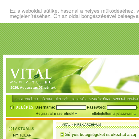
Ez a weboldal sütiket használ a helyes működéséhez, v
megjelenítéséhez. Ön az oldal böngészésével beleegye
2026. Augusztus 07. péntek
:
:
:
:
:
REGISZTRÁCIÓ
FÓRUM
HÍRLEVÉL
KERESŐK
SZAKÉRTŐINK
SZOLGÁLTATÁSA
Username:
Password:
Regisztrálni szeretnék!
Elfelejtettem a jelszavam
VITAL
»
HÍREK ARCHÍVUM
AKTUÁLIS
Súlyos betegségeket is okozhat a zaj
NYITÓLAP