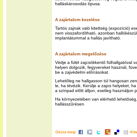
halláskárosodás típusa.
A zajártalom kezelése
Tartós zajnak való kitettség (expozíció) e
nem visszafordítható, azonban hallókészül
implantátummal a hallás javítható.
A zajártalom megelőzése
Védje a fülét zajcsökkentő fülhallgatóval v
helyen dolgozik, fegyvereket használ, füve
be a zajvédelmi előírásokat.
Lehetőleg ne hallgasson túl hangosan zen
le, ha tévézik. Kerülje a zajos helyeket, 
a színpad előtt álljon, esetleg használjon p
Ha környezetében van elérhető lehetőség
hallásszűrésen.
Ossza meg:
Köv