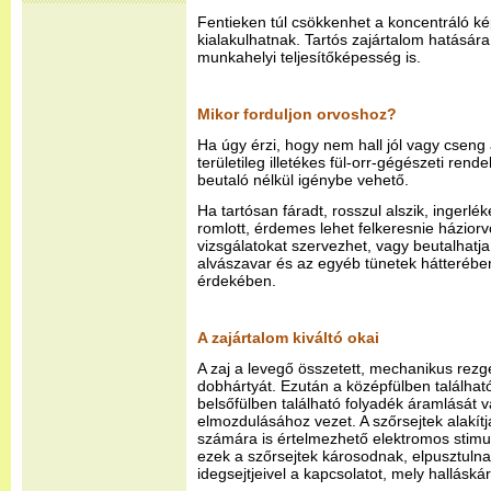
Fentieken túl csökkenhet a koncentráló k
kialakulhatnak. Tartós zajártalom hatására
munkahelyi teljesítőképesség is.
Mikor forduljon orvoshoz?
Ha úgy érzi, hogy nem hall jól vagy cseng a
területileg illetékes fül-orr-gégészeti rende
beutaló nélkül igénybe vehető.
Ha tartósan fáradt, rosszul alszik, ingerlé
romlott, érdemes lehet felkeresnie házior
vizsgálatokat szervezhet, vagy beutalhatja
alvászavar és az egyéb tünetek hátterében 
érdekében.
A zajártalom kiváltó okai
A zaj a levegő összetett, mechanikus rezg
dobhártyát. Ezután a középfülben találhat
belsőfülben található folyadék áramlását vá
elmozdulásához vezet. A szőrsejtek alakítj
számára is értelmezhető elektromos stimul
ezek a szőrsejtek károsodnak, elpusztulna
idegsejtjeivel a kapcsolatot, mely hallásk