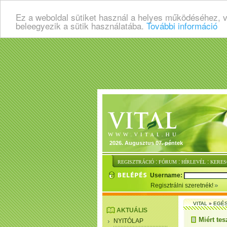
Ez a weboldal sütiket használ a helyes működéséhez, 
beleegyezik a sütik használatába.
További információ
2026. Augusztus 07. péntek
:
:
:
REGISZTRÁCIÓ
FÓRUM
HÍRLEVÉL
KERES
Username:
Regisztrálni szeretnék!
VITAL
»
EGÉ
AKTUÁLIS
Miért tes
NYITÓLAP