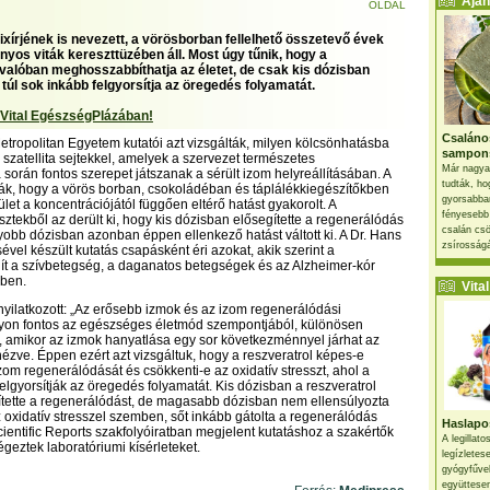
Ajánl
OLDAL
lixírjének is nevezett, a vörösborban fellelhető összetevő évek
nyos viták kereszttüzében áll. Most úgy tűnik, hogy a
 valóban meghosszabbíthatja az életet, de csak kis dózisban
túl sok inkább felgyorsítja az öregedés folyamatát.
 Vital EgészségPlázában!
Csaláno
tropolitan Egyetem kutatói azt vizsgálták, milyen kölcsönhatásba
sampon
 szatellita sejtekkel, amelyek a szervezet természetes
Már nagya
során fontos szerepet játszanak a sérült izom helyreállításában. A
tudták, ho
ták, hogy a vörös borban, csokoládéban és táplálékkiegészítőkben
gyorsabban
let a koncentrációjától függően eltérő hatást gyakorolt. A
fényesebb
sztekből az derült ki, hogy kis dózisban elősegítette a regenerálódás
csalán csö
yobb dózisban azonban éppen ellenkező hatást váltott ki. A Dr. Hans
zsírosságá
vel készült kutatás csapásként éri azokat, akik szerint a
gít a szívbetegség, a daganatos betegségek és az Alzheimer-kór
mben.
Vital 
nyilatkozott: „Az erősebb izmok és az izom regenerálódási
on fontos az egészséges életmód szempontjából, különösen
 amikor az izmok hanyatlása egy sor következménnyel járhat az
ézve. Éppen ezért azt vizsgáltuk, hogy a reszveratrol képes-e
zom regenerálódását és csökkenti-e az oxidatív stresszt, ahol a
lgyorsítják az öregedés folyamatát. Kis dózisban a reszveratrol
ítette a regenerálódást, de magasabb dózisban nem ellensúlyozta
 oxidatív stresszel szemben, sőt inkább gátolta a regenerálódás
Haslapos
cientific Reports szakfolyóiratban megjelent kutatáshoz a szakértők
A legillat
égeztek laboratóriumi kísérleteket.
legízletes
gyógyfűve
együttesen