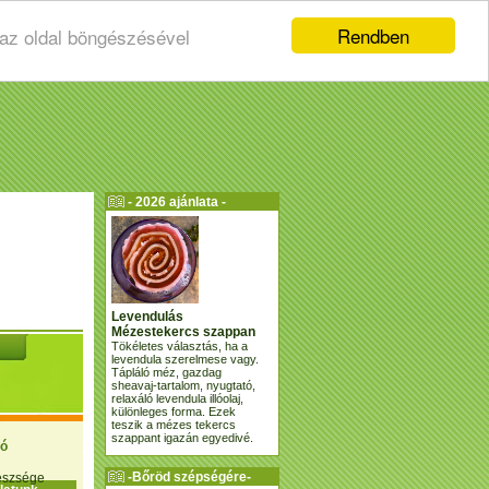
Rendben
 az oldal böngészésével
- 2026 ajánlata -
Levendulás
Mézestekercs szappan
Tökéletes választás, ha a
levendula szerelmese vagy.
Tápláló méz, gazdag
sheavaj-tartalom, nyugtató,
relaxáló levendula illóolaj,
különleges forma. Ezek
teszik a mézes tekercs
szappant igazán egyedivé.
ió
-Bőröd szépségére-
gészsége