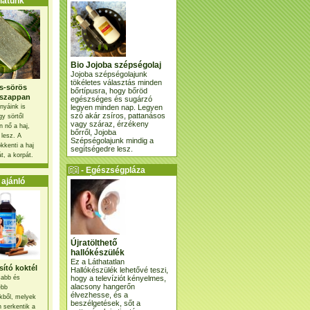
atunk
Bio Jojoba szépségolaj
Jojoba szépségolajunk
tökéletes választás minden
s-sörös
bőrtípusra, hogy bőröd
szappan
egészséges és sugárzó
legyen minden nap. Legyen
nyáink is
szó akár zsíros, pattanásos
gy sörtől
vagy száraz, érzékeny
 nő a haj,
bőrről, Jojoba
 lesz. A
Szépségolajunk mindig a
kkenti a haj
segítségedre lesz.
t, a korpát.
- Egészségpláza
ajánlatunk -
ajánló
Újratölthető
hallókészülék
Ez a Láthatatlan
ító koktél
Hallókészülék lehetővé teszi,
hogy a televíziót kényelmes,
osabb és
alacsony hangerőn
ebb
élvezhesse, és a
kből, melyek
beszélgetések, sőt a
 serkentik a