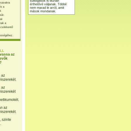
suttogások is tisztán
rsavakra
érthetővé váljanak. Többé
és a
nem marad le arról, amit
mások mondanak.
k
sát.
ai
nak a
 csökkentő
ességéhez.
LL
lvassa az
evők
?
, az
miszerekét.
, az
miszerekét
etikumokét.
án az
miszerekét.
 szinte
.