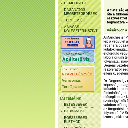
HOMEOPÁTIA
DAGANATOS
A fiatalság e
MEGBETEGEDÉSEK
óta a tudomá
reszveratrol
TERHESSÉG
fogyasztva – 
A MAGAS
Vásároljon a
KOLESZTERINSZINT
A Manchester Me
lép a vegyület a
regenerálódása 
kutatók kimutat
előforduló vegyü
laboratóriumi te
folyamatát, nag
Degens vezetésé
reszveratrol se
elleni küzdele
NYÁRI EGÉSZSÉG
Vérnyomás
Dr. Degens így 
képessége nagy
Térdfájdalom
idősebb korban,
életminőségre n
elősegíteni az i
TÉMÁINK
szabadgyökök fe
BETEGSÉGEK
valóban előseg
az öregedést az
BABA-MAMA
folyamatát.” A S
izomsejtekkel v
EGÉSZSÉGES
ÉLETMÓD