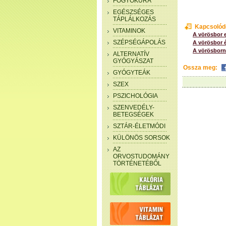
FOGYÓKÚRA
EGÉSZSÉGES
TÁPLÁLKOZÁS
Kapcsolód
VITAMINOK
A vörösbor e
SZÉPSÉGÁPOLÁS
A vörösbor é
A vörösborna
ALTERNATÍV
GYÓGYÁSZAT
Ossza meg:
GYÓGYTEÁK
SZEX
PSZICHOLÓGIA
SZENVEDÉLY-
BETEGSÉGEK
SZTÁR-ÉLETMÓDI
KÜLÖNÖS SORSOK
AZ
ORVOSTUDOMÁNY
TÖRTÉNETÉBŐL