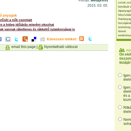
Forrás:
Medipress
zsírok zsí
2015. 03. 05.
bomlását 
tápanyago
ó anyagok
felszívódá
Hatóanyag
rősíti a nők csontjait
hozzájárul
s a hideg időjárás migrént okozhat
testtömeg
k vannak rákellenes és rákkeltő tulajdonságai is
étrend
eredmény
Kövessen minket:
email this page
|
Nyomtatható változat
PO
Ön elo
összet
listáját
Igen
élel
Igen
élel
és a
kozm
Ritk
élel
Nem,
soha