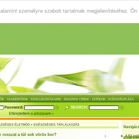
valamint személyre szabott tartalmak megjelenítéséhez. Ön
:
:
:
:
:
ŐK
SZAKÉRTŐINK
SZOLGÁLTATÁSAINK
HASZNOS CÍMEK
JÁTÉKOK
EGÉSZSÉGPLÁZA
Password:
SEARCH:
Elfelejtettem a jelszavam
SZSÉGES ÉLETMÓD
»
EGÉSZSÉGES TÁPLÁLKOZÁS
Navigác
z rosszat a túl sok vörös bor?
A fül e
1 .