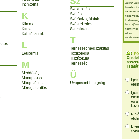
Sz
zsírok zsí
Intimtorna
bomlását 
Szexualitás
tápanyago
K
Szülés
felszívódá
Szűrővizsgálatok
Hatóanyag
Klimax
Székrekedés
hozzájárul
Kóma
Szemészet
testtömeg
Kábítószerek
étrend
T
eredmény
L
betes
Terhességmegszakítás
Leukémia
Toxikológia
PO
Ön elo
Tisztítókúra
M
összet
Terhesség
listáját
Ü
Meddőség
Menopausa
Igen
Mérgezések
Üvegcsont-betegség
élel
Méregtelenítés
Igen
élel
s
és a
kozm
Ritk
élel
Nem,
soha