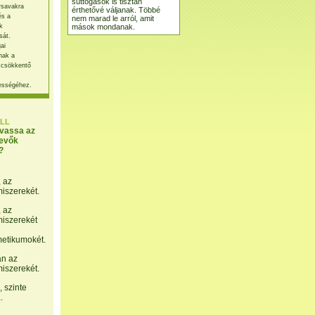
suttogások is tisztán
rsavakra
érthetővé váljanak. Többé
és a
nem marad le arról, amit
mások mondanak.
k
sát.
ai
nak a
 csökkentő
ességéhez.
LL
lvassa az
evők
?
, az
miszerekét.
, az
miszerekét
etikumokét.
án az
miszerekét.
 szinte
.