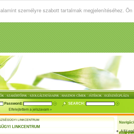
valamint személyre szabott tartalmak megjelenítéséhez. Ön
:
:
:
:
:
ŐK
SZAKÉRTŐINK
SZOLGÁLTATÁSAINK
HASZNOS CÍMEK
JÁTÉKOK
EGÉSZSÉGPLÁZA
Password:
SEARCH:
Elfelejtettem a jelszavam
SZSÉGÜGYI LINKCENTRUM
Navigác
ÜGYI LINKCENTRUM
A fül e