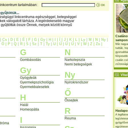
Ajánl
linkcentrum tartalmában:
yűjtöttük...
szségügyi linkcentruma egészséggel, betegséggel
nkek válogatott tárháza. A legérdekesebb magyar
t gyűjtöttük össze Önnek, melyek között könnyű
Csaláno
|
Cs
|
D
|
E
|
É
|
F
|
G
|
Gy
|
H
|
I
|
Í
|
J
|
K
|
L
|
Ly
|
M
|
N
|
Ny
|
sampon
|
Ő
|
P
|
Q
|
R
|
S
|
Sz
|
T
|
Ty
|
U
|
Ú
|
Ü
|
Ű
|
V
|
W
|
Z
|
Zs
|
Már nagya
tudták, ho
G
N
gyorsabban
fényesebb
Gombásodás
Narkolepszia
csalán csö
Nemi betegségek
zsírosságá
Gy
Ny
Vital 
Gyógyteák
Gyermekpszichológia
Nyirokrendszer
Gyermekbalesetek
Ő
H
Őssejtek
Halál
R
Homeopátia
Haslapos
A legillat
I
Reuma
legízletes
ndróma
gyógyfűve
együttesen
Inszomnia