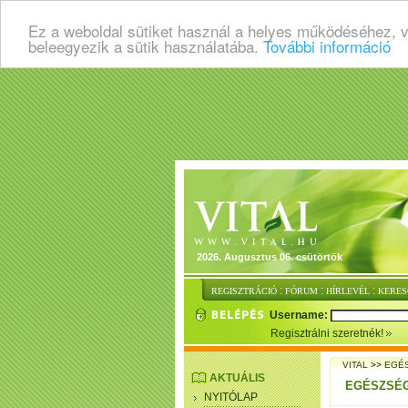
Ez a weboldal sütiket használ a helyes működéséhez, 
beleegyezik a sütik használatába.
További információ
2026. Augusztus 06. csütörtök
:
:
:
REGISZTRÁCIÓ
FÓRUM
HÍRLEVÉL
KERES
Username:
Regisztrálni szeretnék!
VITAL
>>
EGÉ
AKTUÁLIS
EGÉSZSÉG
NYITÓLAP