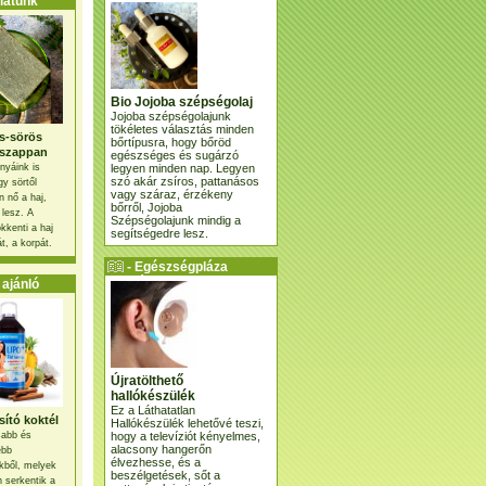
atunk
Bio Jojoba szépségolaj
Jojoba szépségolajunk
tökéletes választás minden
s-sörös
bőrtípusra, hogy bőröd
szappan
egészséges és sugárzó
legyen minden nap. Legyen
nyáink is
szó akár zsíros, pattanásos
gy sörtől
vagy száraz, érzékeny
 nő a haj,
bőrről, Jojoba
 lesz. A
Szépségolajunk mindig a
kkenti a haj
segítségedre lesz.
t, a korpát.
- Egészségpláza
ajánlatunk -
ajánló
Újratölthető
hallókészülék
Ez a Láthatatlan
ító koktél
Hallókészülék lehetővé teszi,
hogy a televíziót kényelmes,
osabb és
alacsony hangerőn
ebb
élvezhesse, és a
kből, melyek
beszélgetések, sőt a
 serkentik a