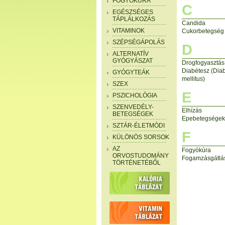
FOGYÓKÚRA
C
EGÉSZSÉGES
TÁPLÁLKOZÁS
Candida
VITAMINOK
Cukorbetegség
SZÉPSÉGÁPOLÁS
D
ALTERNATÍV
GYÓGYÁSZAT
Drogfogyasztás
Diabétesz (Dia
GYÓGYTEÁK
mellitus)
SZEX
E
PSZICHOLÓGIA
SZENVEDÉLY-
Elhízás
BETEGSÉGEK
Epebetegségek
SZTÁR-ÉLETMÓDI
F
KÜLÖNÖS SORSOK
AZ
Fogyókúra
ORVOSTUDOMÁNY
Fogamzásgátlá
TÖRTÉNETÉBŐL