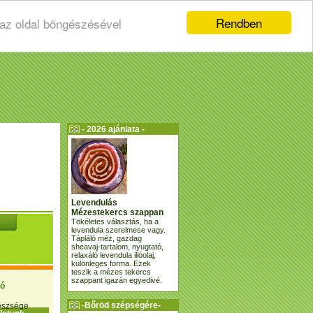
Rendben
 az oldal böngészésével
- 2026 ajánlata -
Levendulás
Mézestekercs szappan
Tökéletes választás, ha a
levendula szerelmese vagy.
Tápláló méz, gazdag
sheavaj-tartalom, nyugtató,
relaxáló levendula illóolaj,
különleges forma. Ezek
teszik a mézes tekercs
szappant igazán egyedivé.
ió
-Bőröd szépségére-
gészsége