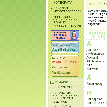
HOMEOPÁTIA
KERESÉS
a 
DAGANATOS
Egy csokorba g
MEGBETEGEDÉSEK
A vital.hu Egé
TERHESSÉG
kapcsolatos li
nyelvű linkeke
A MAGAS
eligazodni.
KOLESZTERINSZINT
A
|
Á
|
B
|
C
O
|
Ó
|
Ö
A
Abortusz
Alvászavarok
Agyhalál
Alkoholizmus
NYÁRI EGÉSZSÉG
AIDS
Vérnyomás
Autizmus
Térdfájdalom
Á
TÉMÁINK
Álmatlanság
BETEGSÉGEK
B
BABA-MAMA
EGÉSZSÉGES
Babaápolás
ÉLETMÓD
Borderline-szi