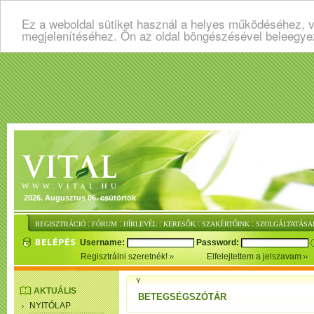
Ez a weboldal sütiket használ a helyes működéséhez, v
megjelenítéséhez. Ön az oldal böngészésével beleegye
2026. Augusztus 06. csütörtök
:
:
:
:
:
REGISZTRÁCIÓ
FÓRUM
HÍRLEVÉL
KERESŐK
SZAKÉRTŐINK
SZOLGÁLTATÁSA
Username:
Password:
Regisztrálni szeretnék!
Elfelejtettem a jelszavam
Y
AKTUÁLIS
BETEGSÉGSZÓTÁR
NYITÓLAP