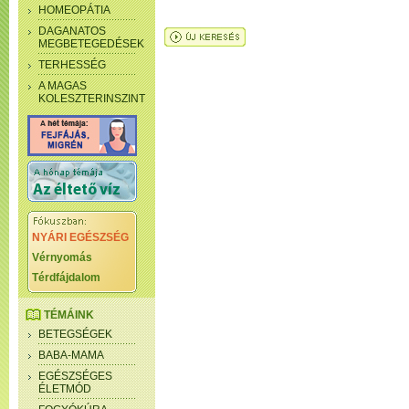
HOMEOPÁTIA
DAGANATOS
MEGBETEGEDÉSEK
TERHESSÉG
A MAGAS
KOLESZTERINSZINT
NYÁRI EGÉSZSÉG
Vérnyomás
Térdfájdalom
TÉMÁINK
BETEGSÉGEK
BABA-MAMA
EGÉSZSÉGES
ÉLETMÓD