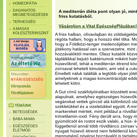
HOMEOPÁTIA
DAGANATOS
A mediterrán diéta pont olyan jó, min
MEGBETEGEDÉSEK
friss kutatásból.
TERHESSÉG
Vásároljon a Vital EgészségPlázában!
A MAGAS
KOLESZTERINSZINT
A friss halban, olívaolajban és zöldségek
régóta hallani, hogy a hosszú élet titka. 
hogy a Földközi-tenger medencéjében meg
jótékony hatással van a szervezetre, mint a
hozzávalóktól mentes. Olasz kutatók közvet
táplálékkal bejutó baktériumok miként hatn
húsevőknél, tehát a mediterrán étrend köv
zsírsavat lehetett kimutatni, ami véd a cuk
Emellett náluk találták a legtöbb olyan jót
amelyeknek a magas koncentrációját edd
NYÁRI EGÉSZSÉG
lehetett kötni.
Vérnyomás
A Gut című szakfolyóiratban közzétett er
Térdfájdalom
alapulnak, amelyhez egészséges húsevőke
vegánokat vettek górcső alá különböző ol
TÉMÁINK
székletükkel és a vizeletükkel együtt. A 
markereket mértek, mint például a rövidlá
BETEGSÉGEK
trimetilamin-oxid. Fény derült arra, hogy m
BABA-MAMA
gyümölcsöt és rostot eszik valaki, a hús- 
függetlenül annál több rövidláncú zsírsav
EGÉSZSÉGES
ÉLETMÓD
nyugati húsevő étrend nem feltétlenül ká
mennyiségű növényi hozzávalót is tartalma