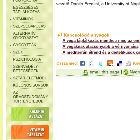
FOGYÓKÚRA
vezető Danilo Ercolini, a University of Na
EGÉSZSÉGES
TÁPLÁLKOZÁS
VITAMINOK
SZÉPSÉGÁPOLÁS
ALTERNATÍV
Kapcsolódó anyagok
GYÓGYÁSZAT
A vega táplálkozás mentheti meg az em
GYÓGYTEÁK
A vegáknak alacsonyabb a vérnyomása
SZEX
A mediterrán étrend és a dietetikusok c
PSZICHOLÓGIA
Ossza meg:
Köv
SZENVEDÉLY-
BETEGSÉGEK
email this page
|
Nyom
SZTÁR-ÉLETMÓDI
KÜLÖNÖS SORSOK
AZ
ORVOSTUDOMÁNY
TÖRTÉNETÉBŐL