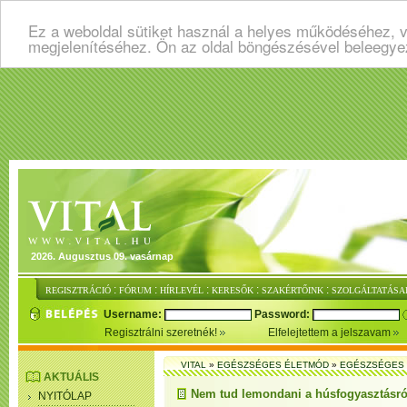
Ez a weboldal sütiket használ a helyes működéséhez, v
megjelenítéséhez. Ön az oldal böngészésével beleegye
2026. Augusztus 09. vasárnap
:
:
:
:
:
REGISZTRÁCIÓ
FÓRUM
HÍRLEVÉL
KERESŐK
SZAKÉRTŐINK
SZOLGÁLTATÁSA
Username:
Password:
Regisztrálni szeretnék!
Elfelejtettem a jelszavam
VITAL
»
EGÉSZSÉGES ÉLETMÓD
»
EGÉSZSÉGES 
AKTUÁLIS
Nem tud lemondani a húsfogyasztásról
NYITÓLAP