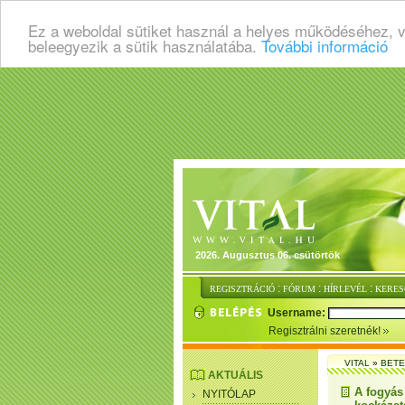
Ez a weboldal sütiket használ a helyes működéséhez, 
beleegyezik a sütik használatába.
További információ
2026. Augusztus 06. csütörtök
:
:
:
REGISZTRÁCIÓ
FÓRUM
HÍRLEVÉL
KERES
Username:
Regisztrálni szeretnék!
VITAL
»
BET
AKTUÁLIS
A fogyás
NYITÓLAP