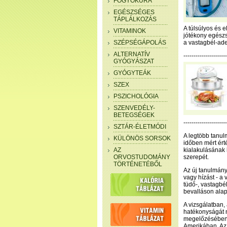
FOGYÓKÚRA
EGÉSZSÉGES
TÁPLÁLKOZÁS
A túlsúlyos és 
VITAMINOK
jótékony egészs
SZÉPSÉGÁPOLÁS
a vastagbél-ade
ALTERNATÍV
--------------------
GYÓGYÁSZAT
GYÓGYTEÁK
SZEX
PSZICHOLÓGIA
SZENVEDÉLY-
BETEGSÉGEK
---------------------
SZTÁR-ÉLETMÓDI
A legtöbb tanul
KÜLÖNÖS SORSOK
időben mért ér
AZ
kialakulásának 
ORVOSTUDOMÁNY
szerepét.
TÖRTÉNETÉBŐL
Az új tanulmány
vagy hízást - a
tüdő-, vastagbé
bevalláson alap
A vizsgálatban,
hatékonyságát 
megelőzésében, 
Amerikában. Az