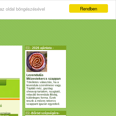
Rendben
 az oldal böngészésével
- 2026 ajánlata -
Levendulás
Mézestekercs szappan
Tökéletes választás, ha a
levendula szerelmese vagy.
Tápláló méz, gazdag
sheavaj-tartalom, nyugtató,
relaxáló levendula illóolaj,
különleges forma. Ezek
teszik a mézes tekercs
szappant igazán egyedivé.
ió
-Bőröd szépségére-
gészsége