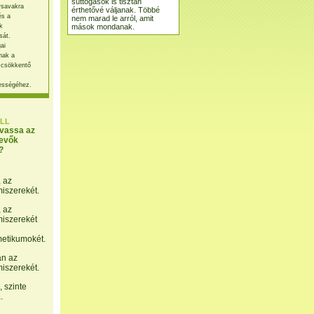
suttogások is tisztán
rsavakra
érthetővé váljanak. Többé
és a
nem marad le arról, amit
mások mondanak.
k
sát.
ai
nak a
 csökkentő
ességéhez.
LL
lvassa az
evők
?
, az
miszerekét.
, az
miszerekét
etikumokét.
án az
miszerekét.
 szinte
.