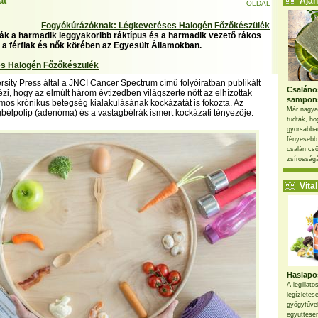
át
Ajánl
OLDAL
Fogyókúrázóknak: Légkeveréses Halogén Főzőkészülék
ák a harmadik leggyakoribb ráktípus és a harmadik vezető rákos
k a férfiak és nők körében az Egyesült Államokban.
s Halogén Főzőkészülék
rsity Press által a JNCI Cancer Spectrum című folyóiratban publikált
Csaláno
ézi, hogy az elmúlt három évtizedben világszerte nőtt az elhízottak
sampon
os krónikus betegség kialakulásának kockázatát is fokozta. Az
Már nagya
gbélpolip (adenóma) és a vastagbélrák ismert kockázati tényezője.
tudták, ho
gyorsabban
fényesebb
csalán csö
zsírosságá
Vital 
Haslapos
A legillat
legízletes
gyógyfűve
együttesen