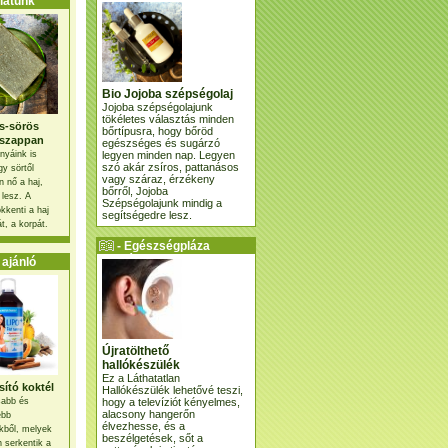
atunk
Bio Jojoba szépségolaj
Jojoba szépségolajunk
tökéletes választás minden
s-sörös
bőrtípusra, hogy bőröd
szappan
egészséges és sugárzó
legyen minden nap. Legyen
nyáink is
szó akár zsíros, pattanásos
gy sörtől
vagy száraz, érzékeny
 nő a haj,
bőrről, Jojoba
 lesz. A
Szépségolajunk mindig a
kkenti a haj
segítségedre lesz.
t, a korpát.
- Egészségpláza
ajánlatunk -
ajánló
Újratölthető
hallókészülék
Ez a Láthatatlan
ító koktél
Hallókészülék lehetővé teszi,
hogy a televíziót kényelmes,
osabb és
alacsony hangerőn
ebb
élvezhesse, és a
kből, melyek
beszélgetések, sőt a
 serkentik a