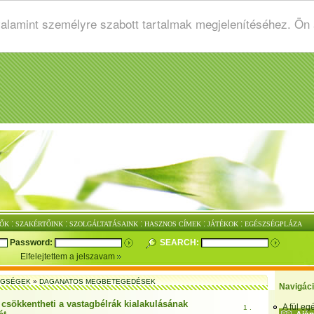
valamint személyre szabott tartalmak megjelenítéséhez. Ön
:
:
:
:
:
ŐK
SZAKÉRTŐINK
SZOLGÁLTATÁSAINK
HASZNOS CÍMEK
JÁTÉKOK
EGÉSZSÉGPLÁZA
Password:
SEARCH:
Elfelejtettem a jelszavam
EGSÉGEK
»
DAGANATOS MEGBETEGEDÉSEK
Navigác
 csökkentheti a vastagbélrák kialakulásának
A fül e
1 .