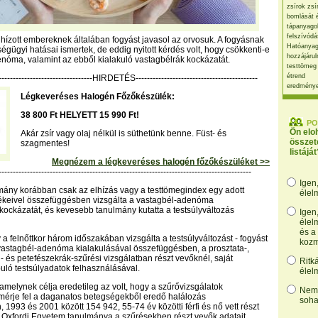
zsírok zsí
bomlását 
tápanyago
felszívódá
elhízott embereknek általában fogyást javasol az orvosuk. A fogyásnak
Hatóanyag
égügyi hatásai ismertek, de eddig nyitott kérdés volt, hogy csökkenti-e
hozzájárul
nóma, valamint az ebből kialakuló vastagbélrák kockázatát.
testtömeg
étrend
----------------------------------HIRDETÉS-------------------------------------------
eredmény
Légkeveréses Halogén Főzőkészülék:
38 800 Ft HELYETT 15 990 Ft!
PO
Ön elo
Akár zsír vagy olaj nélkül is süthetünk benne. Füst- és
összet
szagmentes!
listáját
Megnézem a légkeveréses halogén főzőkészüléket >>
-----------------------------------------------------------------------------------------
Igen
mány korábban csak az elhízás vagy a testtömegindex egy adott
élel
tékeivel összefüggésben vizsgálta a vastagbél-adenóma
kockázatát, és kevesebb tanulmány kutatta a testsúlyváltozás
Igen
élel
és a
 a felnőttkor három időszakában vizsgálta a testsúlyváltozást - fogyást
kozm
 vastagbél-adenóma kialakulásával összefüggésben, a prosztata-,
l- és petefészekrák-szűrési vizsgálatban részt vevőknél, saját
Ritk
uló testsúlyadatok felhasználásával.
élel
 amelynek célja eredetileg az volt, hogy a szűrővizsgálatok
Nem,
mérje fel a daganatos betegségekből eredő halálozás
soha
1993 és 2001 között 154 942, 55-74 év közötti férfi és nő vett részt
 Oxfordi Egyetem tanulmánya a szűrésekben részt vevők adatait