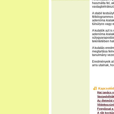
használta fel, 
vastagbélrákszű
A stabil testsúl
félkilogrammos 
adenóma kialaku
túlsúlyos vagy el
A kutatók azt is
adenóma kialaku
súlygyarapodás
tekintetében hat
A kutatás eredm
megtartása fel
tanulmány vezet
Eredményeik ala
arra utalnak, ho
Kapcsolód
Hat tanács v
Vastagbélrák
Az életmód é
Védekezzünk 
Fogyással a 
A rák kocká