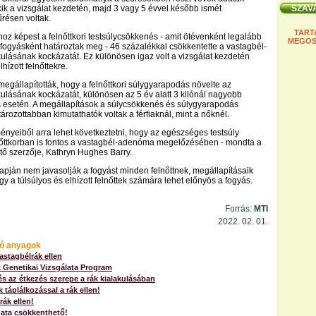
akik a vizsgálat kezdetén, majd 3 vagy 5 évvel később ismét
résen voltak.
TART
yhoz képest a felnőttkori testsúlycsökkenés - amit ötévenként legalább
MEGOS
fogyásként határoztak meg - 46 százalékkal csökkentette a vastagbél-
lásának kockázatát. Ez különösen igaz volt a vizsgálat kezdetén
hízott felnőttekre.
 megállapították, hogy a felnőttkori súlygyarapodás növelte az
lásának kockázatát, különösen az 5 év alatt 3 kilónál nagyobb
 esetén. A megállapítások a súlycsökkenés és súlygyarapodás
ározottabban kimutathatók voltak a férfiaknál, mint a nőknél.
ényeiből arra lehet következtetni, hogy az egészséges testsúly
nőttkorban is fontos a vastagbél-adenóma megelőzésében - mondta a
ő szerzője, Kathryn Hughes Barry.
pján nem javasolják a fogyást minden felnőttnek, megállapításaik
gy a túlsúlyos és elhízott felnőttek számára lehet előnyös a fogyás.
Forrás:
MTI
2022. 02. 01.
ó anyagok
astagbélrák ellen
 Genetikai Vizsgálata Program
s az étkezés szerepe a rák kialakulásában
táplálkozással a rák ellen!
rák ellen!
zata csökkenthető!