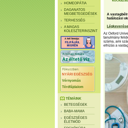
kockázat
HOMEOPÁTIA
DAGANATOS
MEGBETEGEDÉSEK
A vastagbélr
halálozási o
TERHESSÉG
Légkeverése
A MAGAS
KOLESZTERINSZINT
Az Oxford Unive
tanulmány felid
száma, ami szám
elhízás a vasta
NYÁRI EGÉSZSÉG
Vérnyomás
Térdfájdalom
TÉMÁINK
BETEGSÉGEK
BABA-MAMA
EGÉSZSÉGES
ÉLETMÓD