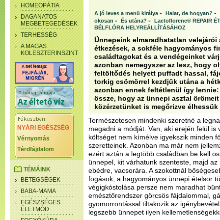
HOMEOPÁTIA
-
-
A jó leves a menü királya
Halat, de hogyan?
DAGANATOS
-
-
okosan
És utána?
Lactoflorene® REPAIR
MEGBETEGEDÉSEK
BÉLFLÓRA HELYREÁLLÍTÁSÁHOZ
TERHESSÉG
Ünnepeink elmaradhatatlan velejárói
A MAGAS
étkezések, a sokféle hagyományos fi
KOLESZTERINSZINT
családtagokat és a vendégeinket vár
azonban nemegyszer az lesz, hogy ol
feltöltődés helyett puffadt hassal, f
torkig csömörrel kezdjük utána a hét
azonban ennek feltétlenül így lennie:
össze, hogy az ünnepi asztal örömeit
közérzetünket is megőrizve élhessük 
Természetesen mindenki szeretné a legn
NYÁRI EGÉSZSÉG
megadni a módját. Van, aki erején felül is 
költséget nem kímélve igyekszik minden föld
Vérnyomás
szeretteinek. Azonban ma már nem jellemz
Térdfájdalom
ezért aztán a legtöbb családban be kell osz
ünnepel, kit várhatunk szenteste, majd a
TÉMÁINK
ebédre, vacsorára. A szokottnál bőséges
fogások, a hagyományos ünnepi ételsor tö
BETEGSÉGEK
végigkóstolása persze nem maradhat büntet
BABA-MAMA
emésztőrendszer görcsös fájdalommal, g
EGÉSZSÉGES
gyomorrontással tiltakozik az igénybevétel 
ÉLETMÓD
legszebb ünnepet ilyen kellemetlenségekk