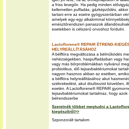
a friss levegőn. Ha pedig minden elővigyá
kellemetlen puffadás, gázképződés, akko
tartani erre az esetre gyógyszertárban vé
amelyek egy-egy alkalommal könnyebbség
emésztőrendszeri panaszok állandósulna
esetekben is célszerű orvoshoz fordulni.
Lactoflorene® REPAIR ÉTREND-KIEG
HELYREÁLLÍTÁSÁHOZ
A bélflóra megváltozása a bélműködés me
nehézségekben, haspuffadásban vagy has
vagy más bőrproblémákban nyilvánul meg
probiotikus, élő tejsavbaktériumokat tarta
nagyon hasznos abban az esetben, amikor
a bélflóra helyreállításához akut hasmenés
székrekedést, akut diszbiozist követően, il
esetén. A Lactoflorene® REPAIR gyomorne
tejsavbaktériumokat tartalmaz, hogy azok 
bélrendszerbe
Szeretnék többet megtudni a Lactoflo
kiegészítről>>
Szponzorált tartalom