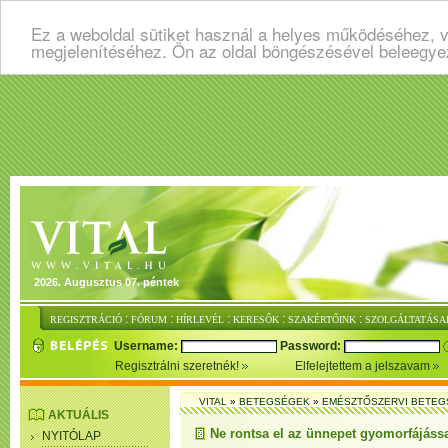
Ez a weboldal sütiket használ a helyes működéséhez, v
megjelenítéséhez. Ön az oldal böngészésével beleegye
2026. Augusztus 07. péntek
:
:
:
:
:
REGISZTRÁCIÓ
FÓRUM
HÍRLEVÉL
KERESŐK
SZAKÉRTŐINK
SZOLGÁLTATÁSA
Username:
Password:
Regisztrálni szeretnék!
Elfelejtettem a jelszavam
VITAL
»
BETEGSÉGEK
»
EMÉSZTŐSZERVI BETE
AKTUÁLIS
Ne rontsa el az ünnepet gyomorfájássa
NYITÓLAP