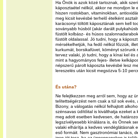
Ha Önök is azok közé tartoznak, akik szeri
káposztaétel nélkül, akkor ne mondjon le e
hiszen rostokban, vitaminokban, antioxid
meg kicsit kevésbé terhelő ételként asztal
karácsonyi töltött káposztának sem kell to
soványabb húsból (akár darált pulykahúsból
füstölt kolbász- és húsos szalonnadarabok
füstölt oldalassal. Jó tudni, hogy a káposz
mérsékelhetjük, ha fedő nélkül főzzük, ille
kurkumát, borsikafüvet, köményt szórunk r
tervez valaki, jó tudni, hogy a kínai kel é
mint a hagyományos fejes- illetve kelkápo
népszerű párolt káposzta kevésbé lesz me
lereszelés után kicsit megsózva 5-10 percr
És utána?
Ne felejtkezzen meg arról sem, hogy az ün
telítettségérzést nem csak a túl sok evés,
Bizony, a válogatás nélkül felhajtott alkoho
szénsavas üdítőital is kiválthatja ezeket a
meg adott esetben kedvesen, de határoz
legszívélyesebb kínálásra is, és Önnek s
valaki elhárítja a kedves vendéglátásnak 
eső formáit. Nem gasztronómiai tanács, d
igen jót tesz, ha az ünnepnapokon is talál