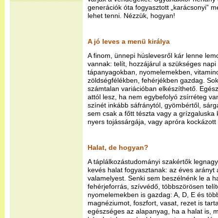
generációk óta fogyasztott „karácsonyi” 
lehet tenni. Nézzük, hogyan!
A jó leves a menü királya
A finom, ünnepi húslevesről kár lenne lem
vannak: telít, hozzájárul a szükséges napi
tápanyagokban, nyomelemekben, vitamin
zöldségfélékben, fehérjékben gazdag. Sok
számtalan variációban elkészíthető. Egé
attól lesz, ha nem egybefolyó zsírréteg va
színét inkább sáfránytól, gyömbértől, sár
sem csak a főtt tészta vagy a grízgaluska
nyers tojássárgája, vagy apróra kockázott 
Halat, de hogyan?
A táplálkozástudományi szakértők legnagy
kevés halat fogyasztanak: az éves arányt 
valamelyest. Senki sem beszélnénk le a hal
fehérjeforrás, szívvédő, többszörösen telít
nyomelemekben is gazdag: A, D, E és többf
magnéziumot, foszfort, vasat, rezet is tar
egészséges az alapanyag, ha a halat is, m