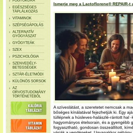
FOGYÓKÚRA
Ismerje meg a Lactoflorene® REPAIR-t a
EGÉSZSÉGES
TÁPLÁLKOZÁS
VITAMINOK
SZÉPSÉGÁPOLÁS
ALTERNATÍV
GYÓGYÁSZAT
GYÓGYTEÁK
SZEX
PSZICHOLÓGIA
SZENVEDÉLY-
BETEGSÉGEK
SZTÁR-ÉLETMÓDI
KÜLÖNÖS SORSOK
AZ
ORVOSTUDOMÁNY
TÖRTÉNETÉBŐL
A szíveslátást, a szeretetet nemcsak a m
bőséges kínálatával fejezhetjük ki. Egy ajá
túllépnek a húsleves-halászlé-rántott hal 
hagyományos ételsorain, és a gyengébb 
fogyasztható, gondosan összeállított, kímé
várják a vendégeket. Ugyanakkor néhány a