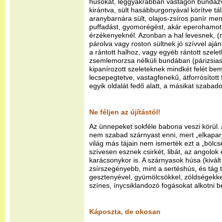
húsokat, leggyakrabban vastagon bundázv
kirántva, sült hasábburgonyával körítve tá
aranybarnára sült, olajos-zsíros panír me
puffadást, gyomorégést, akár eperohamot i
érzékenyeknél. Azonban a hal levesnek, (n
párolva vagy roston sültnek jó szívvel aján
a rántott halhoz, vagy egyéb rántott szele
zsemlemorzsa nélküli bundában (párizsiasa
kipanírozott szeleteknek mindkét felét bem
lecsepegtetve, vastagfenekű, átforrósítot
egyik oldalát fedő alatt, a másikat szabad
Ne féljen az újítástól!
Az ünnepeket sokféle babona veszi körül. 
nem szabad szárnyast enni, mert „elkaparj
világ más tájain nem ismerték ezt a „bölcs
szívesen esznek csirkét, libát, az angolok
karácsonykor is. A szárnyasok húsa (kivált
zsírszegényebb, mint a sertéshús, és tág t
gesztenyével, gyümölcsökkel, zöldségekkel
színes, ínycsiklandozó fogásokat alkotni b
Káposzta, de okosan