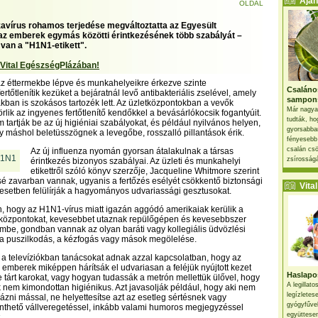
Ajánl
OLDAL
nzavírus rohamos terjedése megváltoztatta az Egyesült
z emberek egymás közötti érintkezésének több szabályát –
 van a "H1N1-etikett".
 Vital EgészségPlázában!
z éttermekbe lépve és munkahelyeikre érkezve szinte
Csaláno
rtőtlenítik kezüket a bejáratnál levő antibakteriális zselével, amely
sampon
kban is szokásos tartozék lett. Az üzletközpontokban a vevők
Már nagya
rlik az ingyenes fertőtlenítő kendőkkel a bevásárlókocsik fogantyúit.
tudták, ho
 tartják be az új higiéniai szabályokat, és például nyilvános helyen,
gyorsabban
 máshol beletüsszögnek a levegőbe, rosszalló pillantások érik.
fényesebb
csalán csö
Az új influenza nyomán gyorsan átalakulnak a társas
zsírosságá
érintkezés bizonyos szabályai. Az üzleti és munkahelyi
etikettről szóló könyv szerzője, Jacqueline Whitmore szerint
é zavarban vannak, ugyanis a fertőzés esélyét csökkentő biztonsági
Vital 
esetben felülírják a hagyományos udvariassági gesztusokat.
 hogy az H1N1-vírus miatt igazán aggódó amerikaiak kerülik a
központokat, kevesebbet utaznak repülőgépen és kevesebbszer
mbe, gondban vannak az olyan baráti vagy kollegiális üdvözlési
 a puszilkodás, a kézfogás vagy mások megölelése.
k a televíziókban tanácsokat adnak azzal kapcsolatban, hogy az
ő emberek miképpen hárítsák el udvariasan a feléjük nyújtott kezet
Haslapos
e tárt karokat, vagy hogyan tudassák a metrón mellettük ülővel, hogy
A legillat
nem kimondottan higiénikus. Azt javasolják például, hogy aki nem
legízletes
rázni mással, ne helyettesítse azt az esetleg sértésnek vagy
gyógyfűve
nthető vállveregetéssel, inkább valami humoros megjegyzéssel
együttesen
.