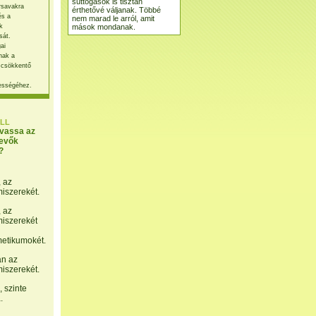
suttogások is tisztán
rsavakra
érthetővé váljanak. Többé
és a
nem marad le arról, amit
mások mondanak.
k
sát.
ai
nak a
 csökkentő
ességéhez.
LL
lvassa az
evők
?
, az
miszerekét.
, az
miszerekét
etikumokét.
án az
miszerekét.
 szinte
.