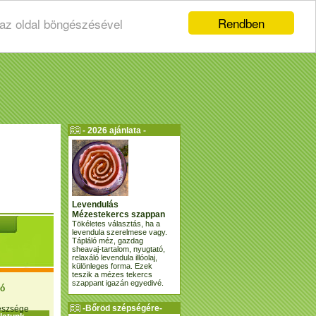
Rendben
 az oldal böngészésével
- 2026 ajánlata -
Levendulás
Mézestekercs szappan
Tökéletes választás, ha a
levendula szerelmese vagy.
Tápláló méz, gazdag
sheavaj-tartalom, nyugtató,
relaxáló levendula illóolaj,
különleges forma. Ezek
teszik a mézes tekercs
szappant igazán egyedivé.
ió
-Bőröd szépségére-
gészsége