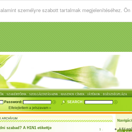
valamint személyre szabott tartalmak megjelenítéséhez. Ön
:
:
:
:
:
ŐK
SZAKÉRTŐINK
SZOLGÁLTATÁSAINK
HASZNOS CÍMEK
JÁTÉKOK
EGÉSZSÉGPLÁZA
Password:
SEARCH:
Elfelejtettem a jelszavam
K ARCHÍVUM
Navigác
dni szabad? A H1N1 etikettje
A fül e
1 .