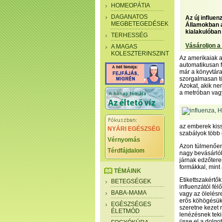
HOMEOPÁTIA
DAGANATOS
Az új influe
MEGBETEGEDÉSEK
Államokban a
kialakulóban
TERHESSÉG
Vásároljon a
A MAGAS
KOLESZTERINSZINT
Az amerikaiak a
automatikusan fe
már a könyvtára
szorgalmasan tö
Azokat, akik nem
a metróban vagy
az emberek kiss
NYÁRI EGÉSZSÉG
szabályok több 
Vérnyomás
Azon túlmenően,
Térdfájdalom
nagy bevásárló
járnak edzőtere
formákkal, mint
TÉMÁINK
Etikettszakértő
BETEGSÉGEK
influenzától fél
BABA-MAMA
vagy az ölelésr
erős köhögésük 
EGÉSZSÉGES
szeretne kezet 
ÉLETMÓD
lenézésnek teki
üsse el a dolgot