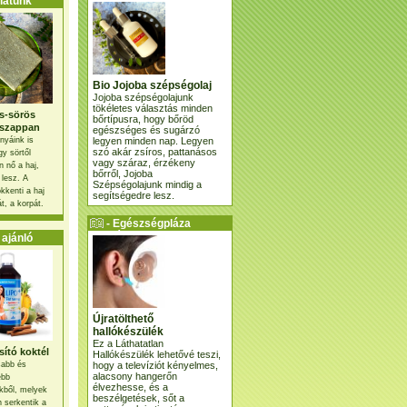
atunk
Bio Jojoba szépségolaj
Jojoba szépségolajunk
tökéletes választás minden
s-sörös
bőrtípusra, hogy bőröd
szappan
egészséges és sugárzó
legyen minden nap. Legyen
nyáink is
szó akár zsíros, pattanásos
gy sörtől
vagy száraz, érzékeny
 nő a haj,
bőrről, Jojoba
 lesz. A
Szépségolajunk mindig a
kkenti a haj
segítségedre lesz.
t, a korpát.
- Egészségpláza
ajánlatunk -
ajánló
Újratölthető
hallókészülék
Ez a Láthatatlan
ító koktél
Hallókészülék lehetővé teszi,
hogy a televíziót kényelmes,
osabb és
alacsony hangerőn
ebb
élvezhesse, és a
kből, melyek
beszélgetések, sőt a
 serkentik a