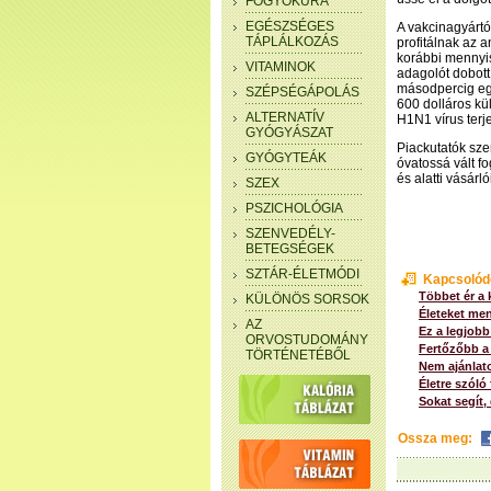
FOGYÓKÚRA
EGÉSZSÉGES
A vakcinagyártó
TÁPLÁLKOZÁS
profitálnak az a
korábbi mennyi
VITAMINOK
adagolót dobott
másodpercig egy
SZÉPSÉGÁPOLÁS
600 dolláros kül
ALTERNATÍV
H1N1 vírus terj
GYÓGYÁSZAT
Piackutatók szer
GYÓGYTEÁK
óvatossá vált f
és alatti vásárl
SZEX
PSZICHOLÓGIA
SZENVEDÉLY-
BETEGSÉGEK
SZTÁR-ÉLETMÓDI
Kapcsolód
Többet ér a
KÜLÖNÖS SORSOK
Életeket me
AZ
Ez a legjobb
ORVOSTUDOMÁNY
Fertőzőbb a 
TÖRTÉNETÉBŐL
Nem ajánlat
Életre szóló
Sokat segít,
Ossza meg: