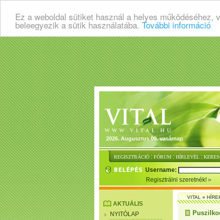
Ez a weboldal sütiket használ a helyes működéséhez, 
beleegyezik a sütik használatába.
További információ
2026. Augusztus 09. vasárnap
:
:
:
REGISZTRÁCIÓ
FÓRUM
HÍRLEVÉL
KERES
Username:
Regisztrálni szeretnék!
VITAL
»
HÍRE
AKTUÁLIS
Puszilko
NYITÓLAP