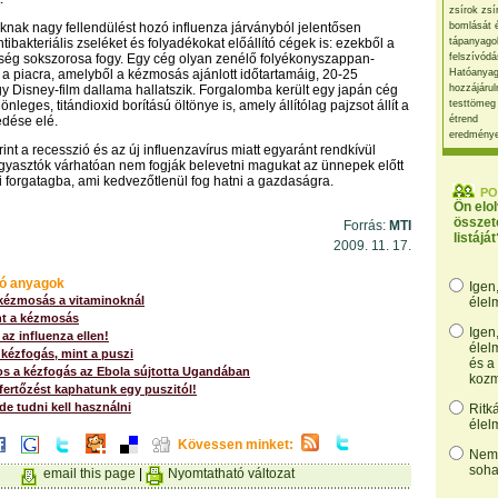
zsírok zsí
knak nagy fellendülést hozó influenza járványból jelentősen
bomlását 
ntibakteriális zseléket és folyadékokat előállító cégek is: ezekből a
tápanyago
ség sokszorosa fogy. Egy cég olyan zenélő folyékonyszappan-
felszívódá
 a piacra, amelyből a kézmosás ajánlott időtartamáig, 20-25
Hatóanyag
 Disney-film dallama hallatszik. Forgalomba került egy japán cég
hozzájárul
önleges, titándioxid borítású öltönye is, amely állítólag pajzsot állít a
testtömeg
edése elé.
étrend
eredmény
int a recesszió és az új influenzavírus miatt egyaránt rendkívül
ogyasztók várhatóan nem fogják belevetni magukat az ünnepek előtt
ói forgatagba, ami kedvezőtlenül fog hatni a gazdaságra.
PO
Ön elo
összet
Forrás:
MTI
listáját
2009. 11. 17.
ó anyagok
Igen
 kézmosás a vitaminoknál
élel
nt a kézmosás
Igen
 az influenza ellen!
élel
kézfogás, mint a puszi
és a
os a kézfogás az Ebola sújtotta Ugandában
kozm
 fertőzést kaphatunk egy puszitól!
 de tudni kell használni
Ritk
élel
Kövessen minket:
Nem,
soha
email this page
|
Nyomtatható változat