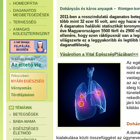
HOMEOPÁTIA
-
Dohányzás és káros anyagok
Röntgen kon
DAGANATOS
MEGBETEGEDÉSEK
2011-ben a rosszindulatú daganatos bet
több mint 32 ezer fő volt, ami egy hazai 
TERHESSÉG
A daganatos haláloki statisztikát toronym
A MAGAS
éve Magyarországon 5500 férfi és 2900 n
KOLESZTERINSZINT
ellenére, hogy ezen ráktípusnál van a l
világszerte ez a leggyakoribb és legtöbb 
daganatféleség.
Vásároljon a Vital EgészségPlázában!<<
Az egé
tüdőrá
mint e
vastag
NYÁRI EGÉSZSÉG
az az 
ideig 
Vérnyomás
tünete
Térdfájdalom
rekedt
járó k
kilátás
TÉMÁINK
BETEGSÉGEK
BABA-MAMA
Dohán
EGÉSZSÉGES
A dohá
ÉLETMÓD
kialakulása közti összefüggést az úgynevez