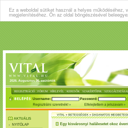
Ez a weboldal sütiket használ a helyes működéséhez, v
megjelenítéséhez. Ön az oldal böngészésével beleegye
2026. Augusztus 06. csütörtök
:
:
:
:
:
REGISZTRÁCIÓ
FÓRUM
HÍRLEVÉL
KERESŐK
SZAKÉRTŐINK
SZOLGÁLTATÁSA
Username:
Password:
Regisztrálni szeretnék!
Elfelejtettem a jelszavam
VITAL
»
BETEGSÉGEK
»
DAGANATOS MEGBETEG
AKTUÁLIS
Egy kisvárosnyi halálesetet okoz éven
NYITÓLAP