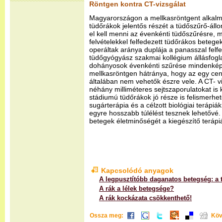
Röntgen kontra CT-vizsgálat
Magyarországon a mellkasröntgent alkalm
tüdőrákok jelentős részét a tüdőszűrő-állo
el kell menni az évenkénti tüdőszűrésre, 
felvételekkel felfedezett tüdőrákos beteg
operáltak aránya duplája a panasszal felf
tüdőgyógyász szakmai kollégium állásfoglal
dohányosok évenkénti szűrése mindenképp
mellkasröntgen hátránya, hogy az egy cen
általában nem vehetők észre vele. A CT- 
néhány milliméteres sejtszaporulatokat is k
stádiumú tüdőrákok jó része is felismerhet
sugárterápia és a célzott biológiai terápiá
egyre hosszabb túlélést tesznek lehetővé. 
betegek életminőségét a kiegészítő terápiá
Kapcsolódó anyagok
A legpusztítóbb daganatos betegség: a 
A rák a lélek betegsége?
A rák kockázata csökkenthető!
Ossza meg:
Köv