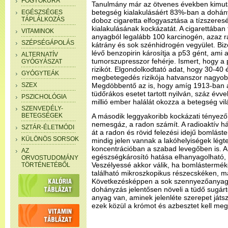
FOGYÓKÚRA
Tanulmány már az ötvenes években kimutat
betegség kialakulásáért 83%-ban a dohány
EGÉSZSÉGES
TÁPLÁLKOZÁS
doboz cigaretta elfogyasztása a tízszeresé
kialakulásának kockázatát. A cigarettában
VITAMINOK
anyagból legalább 100 karcinogén, azaz rá
SZÉPSÉGÁPOLÁS
kátrány és sok szénhidrogén vegyület. Biz
lévő benzopirin károsítja a p53 gént, ami 
ALTERNATÍV
tumorszupresszor fehérje. Ismert, hogy a 
GYÓGYÁSZAT
rizikót. Elgondolkodtató adat, hogy 30-40
GYÓGYTEÁK
megbetegedés rizikója hatvanszor nagyo
SZEX
Megdöbbentő az is, hogy amíg 1913-ban a
tüdőrákos esetet tartott nyilván, száz évv
PSZICHOLÓGIA
millió ember halálát okozza a betegség vil
SZENVEDÉLY-
BETEGSÉGEK
A második leggyakoribb kockázati tényező
nemesgáz, a radon számít. A radioaktív há
SZTÁR-ÉLETMÓDI
át a radon és rövid felezési idejű bomlás
KÜLÖNÖS SORSOK
mindig jelen vannak a lakóhelyiségek légt
koncentrációban a szabad levegőben is. A
AZ
egészségkárosító hatása elhanyagolható, mi
ORVOSTUDOMÁNY
Veszélyessé akkor válik, ha bomlástermé
TÖRTÉNETÉBŐL
található mikroszkopikus részecskéken, ma
Következésképpen a sok szennyezőanyag 
dohányzás jelentősen növeli a tüdő sugár
anyag van, aminek jelenléte szerepet játsz
ezek közül a krómot és azbesztet kell me