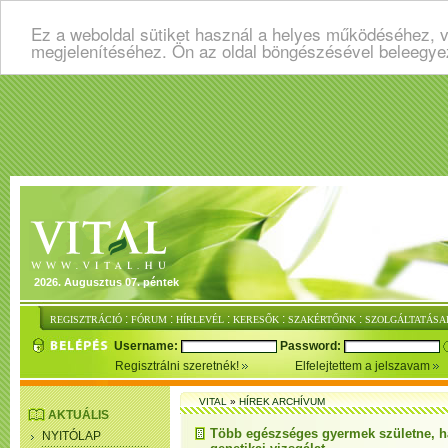
Ez a weboldal sütiket használ a helyes működéséhez, v
megjelenítéséhez. Ön az oldal böngészésével beleegye
2026. Augusztus 07. péntek
:
:
:
:
:
REGISZTRÁCIÓ
FÓRUM
HÍRLEVÉL
KERESŐK
SZAKÉRTŐINK
SZOLGÁLTATÁSA
Username:
Password:
Regisztrálni szeretnék!
Elfelejtettem a jelszavam
VITAL
»
HÍREK ARCHÍVUM
AKTUÁLIS
Több egészséges gyermek születne, h
NYITÓLAP