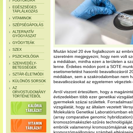
FOGYÓKÚRA
EGÉSZSÉGES
TÁPLÁLKOZÁS
VITAMINOK
SZÉPSÉGÁPOLÁS
ALTERNATÍV
GYÓGYÁSZAT
GYÓGYTEÁK
SZEX
Miután közel 20 éve foglalkozom az embri
szeretném megjegyezni, hogy nem volt szer
PSZICHOLÓGIA
a médiában, mintha ezen a területen a 
SZENVEDÉLY-
lenne. Érdekes módon pont a SOTE munkac
BETEGSÉGEK
esetismertetést hasonló beavatkozásról 2
SZTÁR-ÉLETMÓDI
médiában, sem a szakirodalomban nem hall
KÜLÖNÖS SORSOK
beavatkozásokat az egyetemen végeztek-e
AZ
Arról viszont értesültem, hogy a magánint
ORVOSTUDOMÁNY
TÖRTÉNETÉBŐL
évtizedekben több ezer genetikai vizsgála
gyermekek százai születtek. Forradalmasít
vizsgálatát, hogy az általam vezetett Vers
Molekuláris Genetikai Laboratóriumban e
(array comparative genomic hybridization) 
kromoszómakészlet-szűrés technológiáját. 
embriók valamennyi kromoszómájának egyide
kromoszómaállomány számbeli eltéréseine