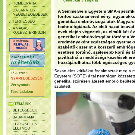
genetikai vizsgálat
HOMEOPÁTIA
DAGANATOS
A Semmelweis Egyetem SMA-specifiku
MEGBETEGEDÉSEK
fontos szakmai eredmény, ugyanakko
genetikai embrióvizsgálatok Magyar
TERHESSÉG
technológiának. Az első hazai beava
A MAGAS
évek elején végezték, az elmúlt két é
KOLESZTERINSZINT
genetikai embrióvizsgálat történt a V
eredményeként egészséges gyermekek
szakértők szerint a korszerű embrióge
esetben történő, szélesebb körű és 
javíthatná a meddőségi kezelések e
hozzájárulhatna több egészséges gy
Sokan éles kritikákat fogalmaztak meg a
Egyetem (SOTE) által nemrégen közzétett 
NYÁRI EGÉSZSÉG
genetikai szűrésen átesett embrió beülte
Vérnyomás
született.
Térdfájdalom
TÉMÁINK
BETEGSÉGEK
BABA-MAMA
EGÉSZSÉGES
ÉLETMÓD