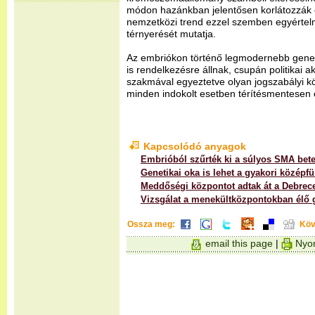
módon hazánkban jelentősen korlátozzák 
nemzetközi trend ezzel szemben egyértel
térnyerését mutatja.
Az embriókon történő legmodernebb genet
is rendelkezésre állnak, csupán politikai 
szakmával egyeztetve olyan jogszabályi k
minden indokolt esetben térítésmentesen 
Kapcsolódó anyagok
Embrióból szűrték ki a súlyos SMA bet
Genetikai oka is lehet a gyakori középf
Meddőségi központot adtak át a Debre
Vizsgálat a menekültközpontokban élő 
Ossza meg:
Köv
email this page
|
Nyom