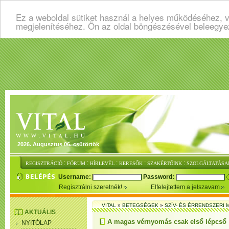
Ez a weboldal sütiket használ a helyes működéséhez, v
megjelenítéséhez. Ön az oldal böngészésével beleegye
2026. Augusztus 06. csütörtök
:
:
:
:
:
REGISZTRÁCIÓ
FÓRUM
HÍRLEVÉL
KERESŐK
SZAKÉRTŐINK
SZOLGÁLTATÁSA
Username:
Password:
Regisztrálni szeretnék!
Elfelejtettem a jelszavam
VITAL
»
BETEGSÉGEK
»
SZÍV- ÉS ÉRRENDSZERI
AKTUÁLIS
A magas vérnyomás csak első lépcső
NYITÓLAP