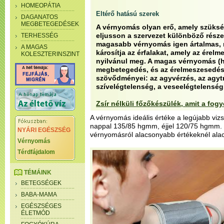
HOMEOPÁTIA
Eltérő hatású szerek
DAGANATOS
MEGBETEGEDÉSEK
A vérnyomás olyan erő, amely szüksé
eljusson a szervezet különböző része
TERHESSÉG
magasabb vérnyomás igen ártalmas, n
A MAGAS
károsítja az érfalakat, amely az érel
KOLESZTERINSZINT
nyilvánul meg. A magas vérnyomás (h
megbetegedés, és az érelmeszesedés r
szövődményei: az agyvérzés, az agytr
szívelégtelenség, a veseelégtelenség
Zsír nélküli főzőkészülék, amit a fog
A vérnyomás ideális értéke a legújabb viz
nappal 135/85 hgmm, éjjel 120/75 hgmm
NYÁRI EGÉSZSÉG
vérnyomásról alacsonyabb értékeknél ala
Vérnyomás
Térdfájdalom
TÉMÁINK
BETEGSÉGEK
BABA-MAMA
EGÉSZSÉGES
ÉLETMÓD