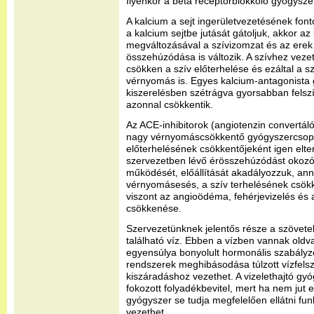
Ilyenkor a béta receptorblokkoló gyógysz
A kalcium a sejt ingerületvezetésének fon
a kalcium sejtbe jutását gátoljuk, akkor az 
megváltozásával a szívizomzat és az ere
összehúzódása is változik. A szívhez vezet
csökken a szív előterhelése és ezáltal a s
vérnyomás is. Egyes kalcium-antagonista 
kiszerelésben szétrágva gyorsabban fels
azonnal csökkentik.
Az ACE-inhibitorok (angiotenzin convertál
nagy vérnyomáscsökkentő gyógyszercsopo
előterhelésének csökkentőjeként igen elter
szervezetben lévő érösszehúzódást okoz
működését, előállítását akadályozzuk, an
vérnyomásesés, a szív terhelésének csök
viszont az angioödéma, fehérjevizelés és 
csökkenése.
Szervezetünknek jelentős része a szövet
található víz. Ebben a vízben vannak oldva
egyensúlya bonyolult hormonális szabály
rendszerek meghibásodása túlzott vízfel
kiszáradáshoz vezethet. A vizelethajtó gy
fokozott folyadékbevitel, mert ha nem jut 
gyógyszer se tudja megfelelően ellátni fun
vezethet.