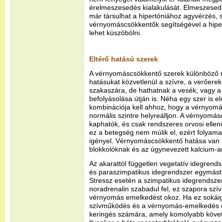
érelmeszesedés kialakulását. Elmeszesed
már társulhat a hipertóniához agyvérzés, s
vérnyomáscsökkentők segítségével a hipertó
lehet küszöbölni.
Eltérő hatású szerek
A vérnyomáscsökkentő szerek különböző m
hatásukat közvetlenül a szívre, a verőerek
szakaszára, de hathatnak a vesék, vagy a 
befolyásolása útján is. Néha egy szer is 
kombinációja kell ahhoz, hogy a vérnyomá
normális szintre helyreálljon. A vérnyomá
kaphatók, és csak rendszeres orvosi ellen
ez a betegség nem múlik el, ezért folyam
igényel. Vérnyomáscsökkentő hatása van a
blokkolóknak és az úgynevezett kalcium-a
Az akarattól független vegetatív idegren
és paraszimpatikus idegrendszer egymást 
Stressz esetén a szimpatikus idegrendsz
noradrenalin szabadul fel, ez szapora szí
vérnyomás emelkedést okoz. Ha ez sokáig 
szívműködés és a vérnyomás-emelkedés oly
keringés számára, amely komolyabb köve