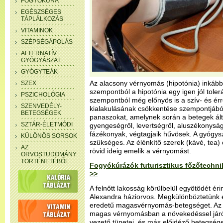
FOGYÓKÚRA
EGÉSZSÉGES
TÁPLÁLKOZÁS
VITAMINOK
SZÉPSÉGÁPOLÁS
ALTERNATÍV
GYÓGYÁSZAT
GYÓGYTEÁK
Az alacsony vérnyomás (hipotónia) inkább 
SZEX
szempontból a hipotónia egy igen jól toler
PSZICHOLÓGIA
szempontból még előnyös is a szív- és é
SZENVEDÉLY-
kialakulásának csökkentése szempontjábó
BETEGSÉGEK
panaszokat, amelynek során a betegek ált
SZTÁR-ÉLETMÓDI
gyengeségről, levertségről, aluszékonysá
fázékonyak, végtagjaik hűvösek. A gyógys
KÜLÖNÖS SORSOK
szükséges. Az élénkítő szerek (kávé, tea)
AZ
rövid ideig emelik a vérnyomást.
ORVOSTUDOMÁNY
TÖRTÉNETÉBŐL
Fogyókúrázók futurisztikus főzőtechn
>>
A felnőtt lakosság körülbelül egyötödét éri
Alexandra háziorvos. Megkülönböztetünk
eredetű magasvérnyomás-betegséget. Az e
magas vérnyomásban a növekedéssel járó 
vezető tünetei, és más előidéző betegsége