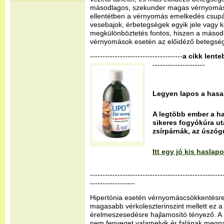
másodlagos, szekunder magas vérnyomás
ellentétben a vérnyomás emelkedés csup
vesebajok, érbetegségek egyik jele vagy 
megkülönböztetés fontos, hiszen a máso
vérnyomások esetén az előidéző betegséget
-------------------------------------
a cikk lente
---------------------
Legyen lapos a hasa
A legtöbb ember a ha
sikeres fogyókúra ut
zsírpárnák, az úszóg
Itt egy jó kis hasla
-----------------------------------------------------
------------------
Hipertónia esetén vérnyomáscsökkentésre
magasabb vérkoleszterinszint mellett ez a
érelmeszesedésre hajlamosító tényező. 
nem fenyeget valamelyik ér falának megpa