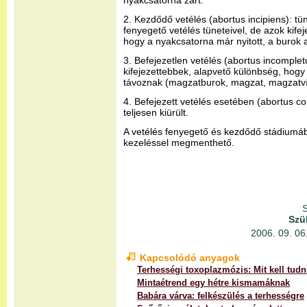
nyakcsatorna zárt.
2. Kezdődő vetélés (abortus incipiens): t
fenyegető vetélés tüneteivel, de azok kife
hogy a nyakcsatorna már nyitott, a burok a
3. Befejezetlen vetélés (abortus incomple
kifejezettebbek, alapvető különbség, hog
távoznak (magzatburok, magzat, magzatví
4. Befejezett vetélés esetében (abortus c
teljesen kiürült.
A vetélés fenyegető és kezdődő stádiumá
kezeléssel megmenthető.
S
Szü
2006. 09. 06.
Kapcsolódó anyagok
Terhességi toxoplazmózis: Mit kell tudn
Mintaétrend egy hétre kismamáknak
Babára várva: felkészülés a terhességre