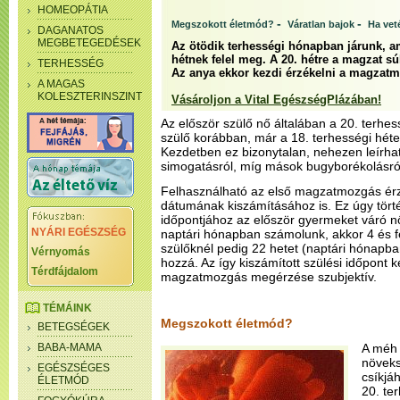
HOMEOPÁTIA
-
-
Megszokott életmód?
Váratlan bajok
Ha vet
DAGANATOS
MEGBETEGEDÉSEK
Az ötödik terhességi hónapban járunk, ame
hétnek felel meg. A 20. hétre a magzat s
TERHESSÉG
Az anya ekkor kezdi érzékelni a magzatm
A MAGAS
KOLESZTERINSZINT
Vásároljon a Vital EgészségPlázában!
Az először szülő nő általában a 20. terhe
szülő korábban, már a 18. terhességi hét
Kezdetben ez bizonytalan, nehezen leírha
simogatásról, míg mások bugyborékolásró
Felhasználható az első magzatmozgás érz
dátumának kiszámításához is. Ez úgy tör
időpontjához az először gyermeket váró n
NYÁRI EGÉSZSÉG
naptári hónapban számolunk, akkor 4 és fé
szülőknél pedig 22 hetet (naptári hónapb
Vérnyomás
hozzá. Az így kiszámított szülési időpont 
Térdfájdalom
magzatmozgás megérzése szubjektív.
TÉMÁINK
Megszokott életmód?
BETEGSÉGEK
BABA-MAMA
A méh 
növeks
EGÉSZSÉGES
csíkjá
ÉLETMÓD
20. te