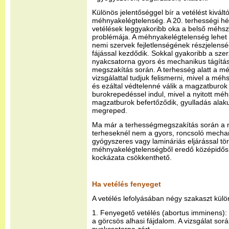
Különös jelentőséggel bír a vetélést kivált
méhnyakelégtelenség. A 20. terhességi h
vetélések leggyakoribb oka a belső méhs
problémája. A méhnyakelégtelenség lehet v
nemi szervek fejletlenségének részjelensé
fájással kezdődik. Sokkal gyakoribb a szer
nyakcsatorna gyors és mechanikus tágítá
megszakítás során. A terhesség alatt a m
vizsgálattal tudjuk felismerni, mivel a méh
és ezáltal védtelenné válik a magzatburok 
burokrepedéssel indul, mivel a nyitott méh
magzatburok befertőződik, gyulladás alaku
megreped.
Ma már a terhességmegszakítás során a m
terheseknél nem a gyors, roncsoló mecha
gyógyszeres vagy lamináriás eljárással tört
méhnyakelégtelenségből eredő középidős 
kockázata csökkenthető.
Ha vetélés fenyeget
A vetélés lefolyásában négy szakaszt kül
1. Fenyegető vetélés (abortus imminens):
a görcsös alhasi fájdalom. A vizsgálat sor