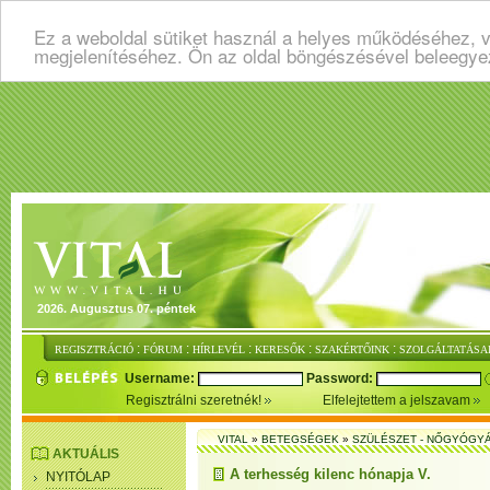
Ez a weboldal sütiket használ a helyes működéséhez, v
megjelenítéséhez. Ön az oldal böngészésével beleegye
2026. Augusztus 07. péntek
:
:
:
:
:
REGISZTRÁCIÓ
FÓRUM
HÍRLEVÉL
KERESŐK
SZAKÉRTŐINK
SZOLGÁLTATÁSA
Username:
Password:
Regisztrálni szeretnék!
Elfelejtettem a jelszavam
VITAL
»
BETEGSÉGEK
»
SZÜLÉSZET - NŐGYÓGY
AKTUÁLIS
A terhesség kilenc hónapja V.
NYITÓLAP