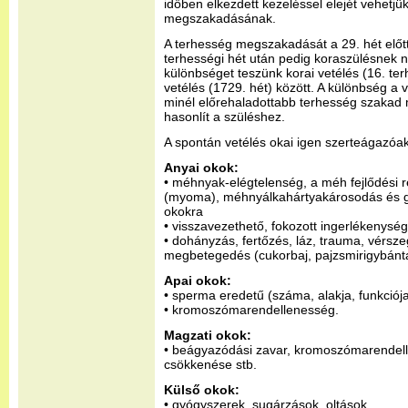
időben elkezdett kezeléssel elejét vehetjü
megszakadásának.
A terhesség megszakadását a 29. hét előtt
terhességi hét után pedig koraszülésnek n
különbséget teszünk korai vetélés (16. terh
vetélés (1729. hét) között. A különbség a
minél előrehaladottabb terhesség szakad 
hasonlít a szüléshez.
A spontán vetélés okai igen szerteágazóak
Anyai okok:
• méhnyak-elégtelenség, a méh fejlődési
(myoma), méhnyálkahártyakárosodás és g
okokra
• visszavezethető, fokozott ingerlékenység
• dohányzás, fertőzés, láz, trauma, vérsz
megbetegedés (cukorbaj, pajzsmirigybánt
Apai okok:
• sperma eredetű (száma, alakja, funkciója
• kromoszómarendellenesség.
Magzati okok:
• beágyazódási zavar, kromoszómarendel
csökkenése stb.
Külső okok:
• gyógyszerek, sugárzások, oltások.