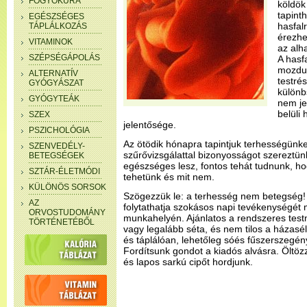
FOGYÓKÚRA
köldök 
tapint
EGÉSZSÉGES
hasfalr
TÁPLÁLKOZÁS
érezhe
VITAMINOK
az alh
SZÉPSÉGÁPOLÁS
A hasf
mozdul
ALTERNATÍV
testré
GYÓGYÁSZAT
különb
GYÓGYTEÁK
nem j
belüli 
SZEX
jelentősége.
PSZICHOLÓGIA
Az ötödik hónapra tapintjuk terhességünk
SZENVEDÉLY-
szűrővizsgálattal bizonyosságot szereztünk
BETEGSÉGEK
egészséges lesz, fontos tehát tudnunk, ho
SZTÁR-ÉLETMÓDI
tehetünk és mit nem.
KÜLÖNÖS SORSOK
Szögezzük le: a terhesség nem betegség!
AZ
folytathatja szokásos napi tevékenységét 
ORVOSTUDOMÁNY
munkahelyén. Ajánlatos a rendszeres test
TÖRTÉNETÉBŐL
vagy legalább séta, és nem tilos a házasé
és táplálóan, lehetőleg sóés fűszerszegén
Fordítsunk gondot a kiadós alvásra. Öltö
és lapos sarkú cipőt hordjunk.