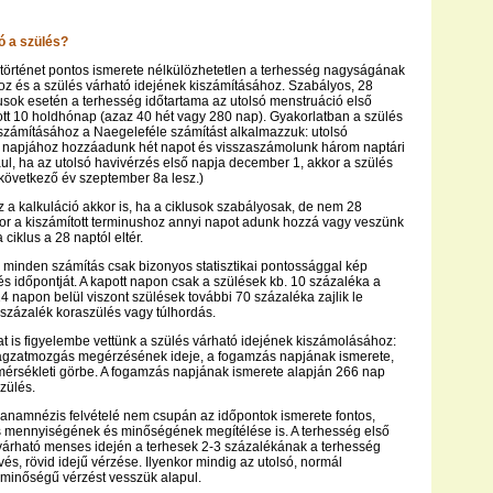
ó a szülés?
történet pontos ismerete nélkülözhetetlen a terhesség nagyságának
z és a szülés várható idejének kiszámításához. Szabályos, 28
usok esetén a terhesség időtartama az utolsó menstruáció első
ott 10 holdhónap (azaz 40 hét vagy 280 nap). Gyakorlatban a szülés
számításához a Naegeleféle számítást alkalmazzuk: utolsó
ő napjához hozzáadunk hét napot és visszaszámolunk három naptári
ul, ha az utolsó havivérzés első napja december 1, akkor a szülés
 következő év szeptember 8a lesz.)
 a kalkuláció akkor is, ha a ciklusok szabályosak, de nem 28
or a kiszámított terminushoz annyi napot adunk hozzá vagy veszünk
 ciklus a 28 naptól eltér.
y minden számítás csak bizonyos statisztikai pontossággal kép
s időpontját. A kapott napon csak a szülések kb. 10 százaléka a
14 napon belül viszont szülések további 70 százaléka zajlik le
százalék koraszülés vagy túlhordás.
t is figyelembe vettünk a szülés várható idejének kiszámolásához:
magzatmozgás megérzésének ideje, a fogamzás napjának ismerete,
mérsékleti görbe. A fogamzás napjának ismerete alapján 266 nap
zülés.
anamnézis felvételé nem csupán az időpontok ismerete fontos,
 mennyiségének és minőségének megítélése is. A terhesség első
várható menses idején a terhesek 2-3 százalékának a terhesség
és, rövid idejű vérzése. Ilyenkor mindig az utolsó, normál
minőségű vérzést vesszük alapul.