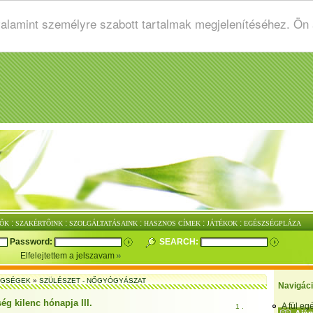
valamint személyre szabott tartalmak megjelenítéséhez. Ön
:
:
:
:
:
ŐK
SZAKÉRTŐINK
SZOLGÁLTATÁSAINK
HASZNOS CÍMEK
JÁTÉKOK
EGÉSZSÉGPLÁZA
Password:
SEARCH:
Elfelejtettem a jelszavam
EGSÉGEK
»
SZÜLÉSZET - NŐGYÓGYÁSZAT
Navigác
ég kilenc hónapja III.
A fül e
1 .