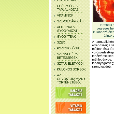
FOGYÓKÚRA
EGÉSZSÉGES
TÁPLÁLKOZÁS
VITAMINOK
SZÉPSÉGÁPOLÁS
Harmadik h
ALTERNATÍV
végleges hel
GYÓGYÁSZAT
különböző élet
állnak
GYÓGYTEÁK
A harmadik hóna
SZEX
érrendszer; a s
PSZICHOLÓGIA
májban és a lép
vörösvértestké
SZENVEDÉLY-
fehérvérsejtkép
BETEGSÉGEK
méhlepénybe, ma
tápanyagot vegy
SZTÁR-ÉLETMÓDI
széndioxidot).
KÜLÖNÖS SORSOK
AZ
ORVOSTUDOMÁNY
TÖRTÉNETÉBŐL