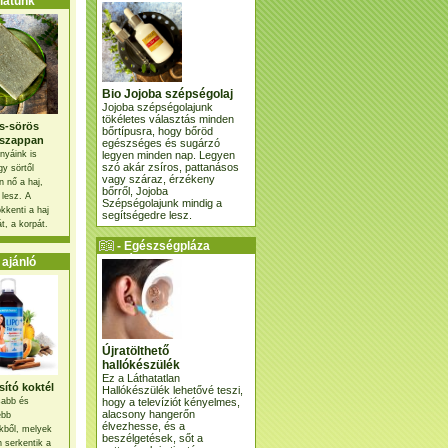
atunk
Bio Jojoba szépségolaj
Jojoba szépségolajunk
tökéletes választás minden
s-sörös
bőrtípusra, hogy bőröd
szappan
egészséges és sugárzó
legyen minden nap. Legyen
nyáink is
szó akár zsíros, pattanásos
gy sörtől
vagy száraz, érzékeny
 nő a haj,
bőrről, Jojoba
 lesz. A
Szépségolajunk mindig a
kkenti a haj
segítségedre lesz.
t, a korpát.
- Egészségpláza
ajánlatunk -
ajánló
Újratölthető
hallókészülék
Ez a Láthatatlan
ító koktél
Hallókészülék lehetővé teszi,
hogy a televíziót kényelmes,
osabb és
alacsony hangerőn
ebb
élvezhesse, és a
kből, melyek
beszélgetések, sőt a
 serkentik a