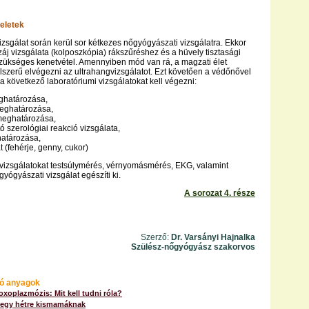
leletek
vizsgálat során kerül sor kétkezes nőgyógyászati vizsgálatra. Ekkor
záj vizsgálata (kolposzkópia) rákszűréshez és a hüvely tisztasági
zükséges kenetvétel. Amennyiben mód van rá, a magzati élet
lszerű elvégezni az ultrahangvizsgálatot. Ezt követően a védőnővel
 következő laboratóriumi vizsgálatokat kell végezni:
eghatározása,
eghatározása,
 meghatározása,
tó szerológiai reakció vizsgálata,
határozása,
at (fehérje, genny, cukor)
 vizsgálatokat testsúlymérés, vérnyomásmérés, EKG, valamint
gyógyászati vizsgálat egészíti ki.
A sorozat 4. része
Szerző:
Dr. Varsányi Hajnalka
Szülész-nőgyógyász szakorvos
ó anyagok
oxoplazmózis: Mit kell tudni róla?
 egy hétre kismamáknak