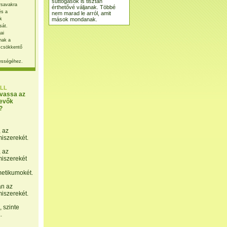
suttogások is tisztán
rsavakra
érthetővé váljanak. Többé
és a
nem marad le arról, amit
mások mondanak.
k
sát.
ai
nak a
 csökkentő
ességéhez.
LL
lvassa az
evők
?
, az
miszerekét.
, az
miszerekét
etikumokét.
án az
miszerekét.
 szinte
.