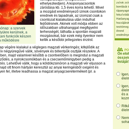
zsírok zsí
elhelyezkedjen). A koponyacsontok
bomlását 
záródása kb. 1,5 éves korra tehető. Mivel
tápanyago
a mozgást eredményező izmok csontokon
felszívódá
erednek és tapadnak, az izomzat csak a
Hatóanyag
csontozat kialakulása után indulhat
hozzájárul
fejlődésnek. Akinek volt módja ebben az
testtömeg
időszakban ultrahanggal megfigyelni
ónap: a szervek
étrend
terhességét, láthatta a spontán magzati
yükre kerülnek, a
eredmény
mozgásokat, bár ezek még ilyenkor nem
tani funkciók készen
keltik a későbbi jellegzetes érzést.
 a működésre
p végére kialakul a végleges magzati vérkeringés; kifejlődik az
PO
zív négyüregűvé válik, sövények és billentyűk osztják részekre. A
Ön elo
ben, majd valamivel később a csontvelőben is megindul a magzati
összet
pződés, a nyirokcsomókban és a csecsemőmirigyben pedig a
listáját
zés. Lehetővé válik, hogy a köldökzsinóron a magzati vér eljusson a
jd ott finom hártyán keresztül az anyai keringésből oxigént és
en fel, illetve leadhassa a magzat anyagcseretermékeit (pl. a
Igen
élel
Igen
élel
és a
kozm
Ritk
élel
Nem,
soha