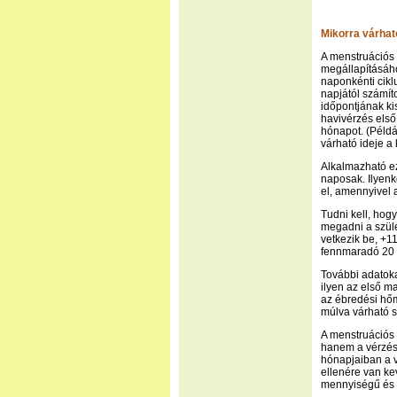
Mikorra várhat
A menstruációs 
megállapításáho
naponkénti cikl
napjától számít
időpontjának ki
havivérzés els
hónapot. (Példá
várható ideje a
Alkalmazható ez
naposak. Ilyenk
el, amennyivel a
Tudni kell, hog
megadni a szülé
vetkezik be, +1
fennmaradó 20 
További adatoka
ilyen az első 
az ébredési hő
múlva várható s
A menstruációs 
hanem a vérzés
hónapjaiban a 
ellenére van kev
mennyiségű és 