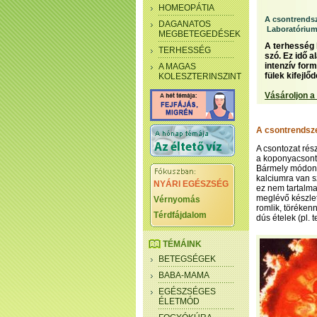
HOMEOPÁTIA
A csontrends
DAGANATOS
Laboratóriumi
MEGBETEGEDÉSEK
A terhesség h
TERHESSÉG
szó. Ez idő 
intenzív for
A MAGAS
fülek kifejlőd
KOLESZTERINSZINT
Vásároljon a
A csontrendsz
A csontozat rész
a koponyacsonto
Bármely módon 
kalciumra van s
NYÁRI EGÉSZSÉG
ez nem tartalm
meglévő készlet
Vérnyomás
romlik, töréken
Térdfájdalom
dús ételek (pl.
TÉMÁINK
BETEGSÉGEK
BABA-MAMA
EGÉSZSÉGES
ÉLETMÓD