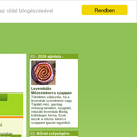
Rendben
 az oldal böngészésével
- 2026 ajánlata -
Levendulás
Mézestekercs szappan
Tökéletes választás, ha a
levendula szerelmese vagy.
Tápláló méz, gazdag
sheavaj-tartalom, nyugtató,
relaxáló levendula illóolaj,
különleges forma. Ezek
teszik a mézes tekercs
szappant igazán egyedivé.
ió
-Bőröd szépségére-
gészsége