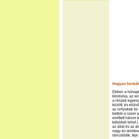
Hogyan formáló
Ebben a hónapba
kiindulva, az ar
a részek egyesü
között, és elüls
az orrlyukak és
befelé a szem al
említett három
kétoldali lehet.
az állat és az a
nagy és domború,
ráncolódik, fej