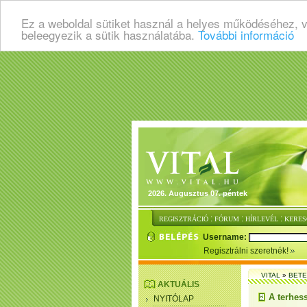
Ez a weboldal sütiket használ a helyes működéséhez, 
beleegyezik a sütik használatába.
További információ
2026. Augusztus 07. péntek
:
:
:
REGISZTRÁCIÓ
FÓRUM
HÍRLEVÉL
KERES
Username:
Regisztrálni szeretnék!
VITAL
»
BET
AKTUÁLIS
A terhess
NYITÓLAP