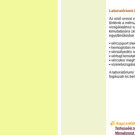
Laboratóriumi 
Az első orvosi 
történik a méhs
vizsgálatához s
kimutatására cé
együttműködve a
• vércsoport m
• hemoglobin m
• vérsüllyedés
• vérbajt kimuta
• vércukor meg
• vizeletvizsgál
A laboratóriumi
fogászati és bel
Kapcsolód
Terhességi t
Mintaétrend