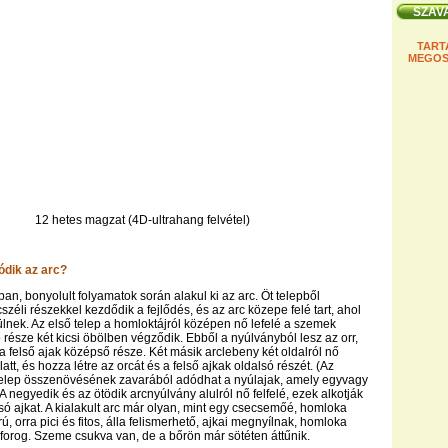
TART
MEGOS
12 hetes magzat (4D-ultrahang felvétel)
dik az arc?
n, bonyolult folyamatok során alakul ki az arc. Öt telepből
cszéli részekkel kezdődik a fejlődés, és az arc közepe felé tart, ahol
lnek. Az első telep a homloktájról középen nő lefelé a szemek
ő része két kicsi öbölben végződik. Ebből a nyúlványból lesz az orr,
 a felső ajak középső része. Két másik arclebeny két oldalról nő
att, és hozza létre az orcát és a felső ajkak oldalsó részét. (Az
 telep összenövésének zavarából adódhat a nyúlajak, amely egyvagy
) A negyedik és az ötödik arcnyúlvány alulról nő felfelé, ezek alkotják
lsó ajkat. A kialakult arc már olyan, mint egy csecsemőé, homloka
 orra pici és fitos, álla felismerhető, ajkai megnyílnak, homloka
e forog. Szeme csukva van, de a bőrön már sötéten áttűnik.