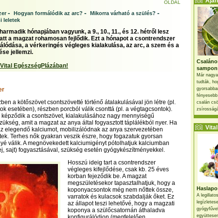
Ajánl
OLDAL
-
-
-
zer
Hogyan formálódik az arc?
Mikorra várható a szülés?
 leletek
armadik hónapjában vagyunk, a 9., 10., 11., és 12. hétről lesz
alatt a magzat rohamosan fejlődik. Ezt a hónapot a csontrendszer
málódása, a vérkeringés végleges kialakulása, az arc, a szem és a
ése jellemzi.
Csaláno
 Vital EgészségPlázában!
sampon
Már nagya
tudták, ho
er
gyorsabban
fényesebb
ben a kötőszövet csontszövetté történő átalakulásával jön létre (pl.
csalán csö
k esetében), részben porcból válik csonttá (pl. a végtagcsontok).
zsírosságá
képződik a csontszövet, kialakulásához nagy mennyiségű
zükség, amit a magzat az anya által fogyasztott táplálékból nyer. Ha
Vital 
az elegendő kalciumot, mobilizálódnak az anya szervezetében
ek. Terhes nők gyakran veszik észre, hogy fogazatuk gyorsan
nyé válik. A megnövekedett kalciumigényt pótolhatjuk kalciumban
 tej, sajt) fogyasztásával, szükség esetén gyógykészítményekkel.
Hosszú ideig tart a csontrendszer
végleges kifejlődése, csak kb. 25 éves
korban fejeződik be. A magzat
megszületésekor tapasztalhatjuk, hogy a
Haslapos
koponyacsontok még nem nőttek össze,
A legillat
varratok és kulacsok szabdalják őket. Ez
legízletes
az állapot teszi lehetővé, hogy a magzati
gyógyfűve
koponya a szülőcsatornán áthaladva
együttesen
konfigurálódjon (megfelelően