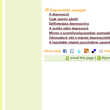
Kapcsolódó anyagok
A depresszió
Csak semmi pánik!
Delfinterápia depresszióra
A szülés utáni depresszió
Milyen a személyiségzavarban szenved
Génmutáció véd a mániás depressziótó
A leginkább vitatott pszichiátriai zavaro
Ossza meg:
Köv
email this page
|
Nyom