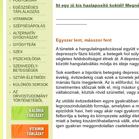
FOGYÓKÚRA
Itt egy jó kis haslaposító koktél! Meg
EGÉSZSÉGES
TÁPLÁLKOZÁS
-----------------------------------------------------
VITAMINOK
--------------------
SZÉPSÉGÁPOLÁS
ALTERNATÍV
GYÓGYÁSZAT
Egyszer lent, másszor fent
GYÓGYTEÁK
A tünetek a hangulatingadozással együtt 
SZEX
depresszív fázis között, a betegek hol sú
végletes feldobottságot élnek át. A depres
PSZICHOLÓGIA
közötti hangulatváltás módja és ideje nagy
SZENVEDÉLY-
BETEGSÉGEK
Sok esetben a bipoláris betegség depress
évekig, évtizedekig csak ezek a tünetek je
SZTÁR-ÉLETMÓDI
mániás fázis megjelenik. Az is előfordul, h
KÜLÖNÖS SORSOK
tünetmentes időszak telik el, míg máskor 
AZ
váltakoznak, köztük rövid szünettel, vagy a
ORVOSTUDOMÁNY
TÖRTÉNETÉBŐL
Az utóbbi évtizedekben egyre gyakrabban
legrosszindulatúbb formája, amelyben a m
epizódok havi, heti vagy akár napi gyakor
felborítja a beteg és környezete addigi él
miatt a beteg kiszámíthatatlanná válik, elv
igen gyakran meggondolatlan cselekedete