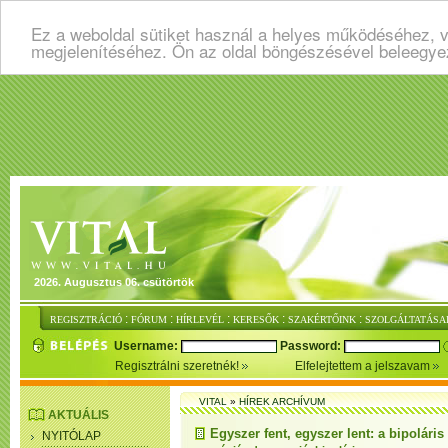
Ez a weboldal sütiket használ a helyes működéséhez, v
megjelenítéséhez. Ön az oldal böngészésével beleegye
2026. Augusztus 06. csütörtök
:
:
:
:
:
REGISZTRÁCIÓ
FÓRUM
HÍRLEVÉL
KERESŐK
SZAKÉRTŐINK
SZOLGÁLTATÁSA
Username:
Password:
Regisztrálni szeretnék!
Elfelejtettem a jelszavam
VITAL
»
HÍREK ARCHÍVUM
AKTUÁLIS
Egyszer fent, egyszer lent: a bipoláris
NYITÓLAP