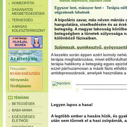
mániás depresszió, bipoláris zavar
HOMEOPÁTIA
-
Egyszer lent, másszor fent
Terápia né
DAGANATOS
végzetesek lehetnek
MEGBETEGEDÉSEK
A bipoláris zavar, más néven mániás 
TERHESSÉG
hangulatára, viselkedésére és az érzé
A MAGAS
betegség. A magyar lakosság körülbel
KOLESZTERINSZINT
betegségben a tünetek súlyossága na
különböző fázisaiban.
Szájmaszk, gumikesztyű, gyógyszert
A kezelés során éppen ezért komoly nehéz
terápia meghatározása, mivel előfordulhat,
terápia hatékony a betegség egyes epizód
ezzel párhuzamosan a másik fázis előidézé
antidepresszánsok, amelyek használata a 
NYÁRI EGÉSZSÉG
Vérnyomás
------------------------------------
Térdfájdalom
-------------------------------
TÉMÁINK
BETEGSÉGEK
Legyen lapos a hasa!
BABA-MAMA
A legtöbb ember a hasára hízik, és gya
EGÉSZSÉGES
után sem tűnnek el a hasi zsírpárnák, 
ÉLETMÓD