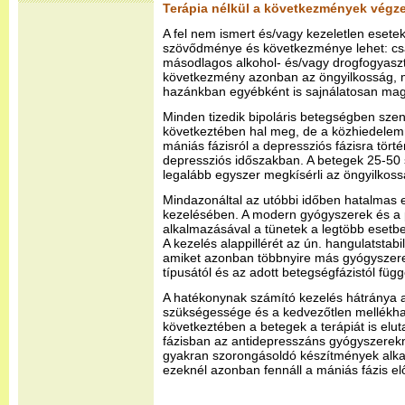
Terápia nélkül a következmények végz
A fel nem ismert és/vagy kezeletlen eset
szövődménye és következménye lehet: csal
másodlagos alkohol- és/vagy drogfogyaszt
következmény azonban az öngyilkosság, m
hazánkban egyébként is sajnálatosan ma
Minden tizedik bipoláris betegségben sze
következtében hal meg, de a közhiedelemm
mániás fázisról a depressziós fázisra tört
depressziós időszakban. A betegek 25-50 
legalább egyszer megkísérli az öngyilkoss
Mindazonáltal az utóbbi időben hatalmas e
kezelésében. A modern gyógyszerek és a 
alkalmazásával a tünetek a legtöbb esetbe
A kezelés alappillérét az ún. hangulatstabi
amiket azonban többnyire más gyógyszere
típusától és az adott betegségfázistól fü
A hatékonynak számító kezelés hátránya az
szükségessége és a kedvezőtlen mellékh
következtében a betegek a terápiát is elut
fázisban az antidepresszáns gyógyszerekn
gyakran szorongásoldó készítmények alka
ezeknél azonban fennáll a mániás fázis e