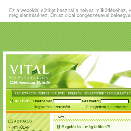
Ez a weboldal sütiket használ a helyes működéséhez, v
megjelenítéséhez. Ön az oldal böngészésével beleegye
2026. Augusztus 10. hétfő
:
:
:
:
:
REGISZTRÁCIÓ
FÓRUM
HÍRLEVÉL
KERESŐK
SZAKÉRTŐINK
SZOLGÁLTATÁSA
Username:
Password:
Regisztrálni szeretnék!
Elfelejtettem a jelszavam
VITAL
AKTUÁLIS
Megelőzés – még időben?!
NYITÓLAP