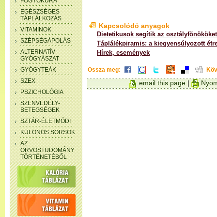
FOGYÓKÚRA
EGÉSZSÉGES
TÁPLÁLKOZÁS
Kapcsolódó anyagok
VITAMINOK
Dietetikusok segítik az osztályfõnököket
SZÉPSÉGÁPOLÁS
Táplálékpiramis: a kiegyensúlyozott étr
ALTERNATÍV
Hírek, események
GYÓGYÁSZAT
GYÓGYTEÁK
Ossza meg:
Köv
SZEX
email this page
|
Nyom
PSZICHOLÓGIA
SZENVEDÉLY-
BETEGSÉGEK
SZTÁR-ÉLETMÓDI
KÜLÖNÖS SORSOK
AZ
ORVOSTUDOMÁNY
TÖRTÉNETÉBŐL