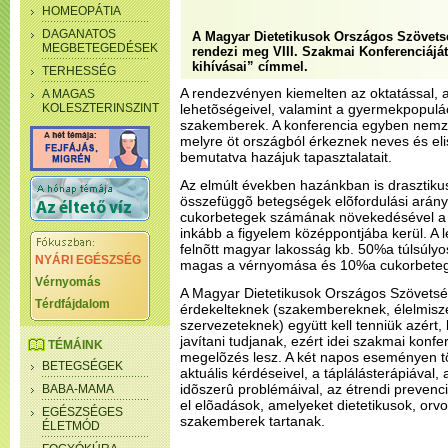
HOMEOPÁTIA
DAGANATOS
A Magyar Dietetikusok Országos Szövetsé
MEGBETEGEDÉSEK
rendezi meg VIII. Szakmai Konferenciáját
kihívásai” címmel.
TERHESSÉG
A rendezvényen kiemelten az oktatással, a
A MAGAS
KOLESZTERINSZINT
lehetõségeivel, valamint a gyermekpopulác
szakemberek. A konferencia egyben nemzet
melyre öt országból érkeznek neves és el
bemutatva hazájuk tapasztalatait.
Az elmúlt években hazánkban is drasztikus
összefüggõ betegségek elõfordulási aránya
cukorbetegek számának növekedésével a 
inkább a figyelem középpontjába kerül. A 
felnõtt magyar lakosság kb. 50%a túlsúlyo
NYÁRI EGÉSZSÉG
magas a vérnyomása és 10%a cukorbeteg
Vérnyomás
A Magyar Dietetikusok Országos Szövets
Térdfájdalom
érdekelteknek (szakembereknek, élelmiszeri
szervezeteknek) együtt kell tenniük azért
javítani tudjanak, ezért idei szakmai konfe
TÉMÁINK
megelõzés lesz. A két napos eseményen tö
BETEGSÉGEK
aktuális kérdéseivel, a táplálásterápiával,
idõszerû problémáival, az étrendi preven
BABA-MAMA
el elõadások, amelyeket dietetikusok, orv
EGÉSZSÉGES
szakemberek tartanak.
ÉLETMÓD