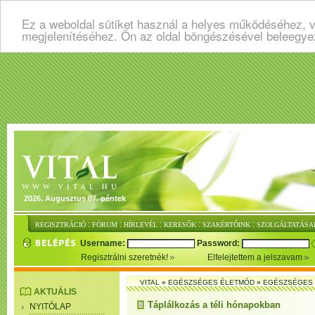
Ez a weboldal sütiket használ a helyes működéséhez, v
megjelenítéséhez. Ön az oldal böngészésével beleegye
2026. Augusztus 07. péntek
:
:
:
:
:
REGISZTRÁCIÓ
FÓRUM
HÍRLEVÉL
KERESŐK
SZAKÉRTŐINK
SZOLGÁLTATÁSA
Username:
Password:
Regisztrálni szeretnék!
Elfelejtettem a jelszavam
VITAL
»
EGÉSZSÉGES ÉLETMÓD
»
EGÉSZSÉGES 
AKTUÁLIS
Táplálkozás a téli hónapokban
NYITÓLAP