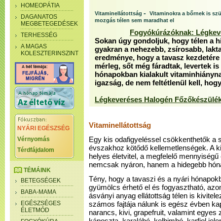
HOMEOPÁTIA
-
Vitaminellátottság
Vitaminokra a bőrnek is s
DAGANATOS
mozgás télen sem maradhat el
MEGBETEGEDÉSEK
Fogyókúrázóknak: Légkev
TERHESSÉG
Sokan úgy gondoljuk, hogy télen a h
A MAGAS
gyakran a nehezebb, zsírosabb, lakta
KOLESZTERINSZINT
eredménye, hogy a tavasz kezdetére
mérleg, sőt még fáradtak, levertek is 
hónapokban kialakult vitaminhiányna
igazság, de nem feltétlenül kell, hog
Légkeveréses Halogén Főzőkészülé
Vitaminellátottság
NYÁRI EGÉSZSÉG
Vérnyomás
Egy kis odafigyeléssel csökkenthetők a s
évszakhoz kötődő kellemetlenségek. A ki
Térdfájdalom
helyes életvitel, a megfelelő mennyiségű
nemcsak nyáron, hanem a hidegebb hóna
TÉMÁINK
Tény, hogy a tavaszi és a nyári hónapok
BETEGSÉGEK
gyümölcs érhető el és fogyasztható, azo
BABA-MAMA
ásványi anyag ellátottság télen is kivitel
EGÉSZSÉGES
számos fajtája nálunk is egész évben kap
ÉLETMÓD
narancs, kivi, grapefruit, valamint egyes 