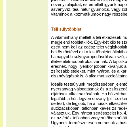
növényi olajokat, és emellett igyunk napon
ásványvíz, tea, natúr gyümölcs, vagy zöld
vitaminok a kozmetikumok nagy részében
Téli súlytöbblet
A vitaminhiány mellett a téli étkezések 
megjelenő többletkilók. Egy-két kiló fel
ezért nem kell az egész telet végigkoplaln
beköszöntével ezt a kis többletet általáb
ha nagyobb súlygyarapodásról van szó, a
illetve életmódbeli okai vannak. A táplál
erednek, hogy ilyenkor jobban kívánjuk a
zsírosabb ételeket, mint nyáron, és a kar
disznóvágások is jó alkalmat szolgáltatn
Ideális testsúlyunk megőrzésében jelent
nyersanyag-válogatásnak és a zsírszegé
eljárások alkalmazásának. Ha bő zsírban 
legalább a hús legyen sovány (pl.: csirk
sertés), de legjobb, ha a húsok elkészíté
sütőzacskóban, teflonban kevés zsiradékk
választjuk. Egy rántott sertésszelet kb. 
ez az érték teflonban vagy sütőben sütött
Ugyanez természetesen nemcsak a húsokr