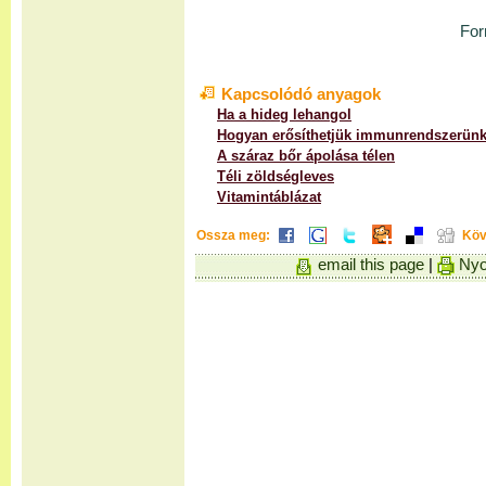
For
Kapcsolódó anyagok
Ha a hideg lehangol
Hogyan erősíthetjük immunrendszerünk
A száraz bőr ápolása télen
Téli zöldségleves
Vitamintáblázat
Ossza meg:
Köv
email this page
|
Nyo