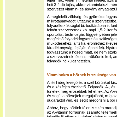
tejtermék, valamint hetente halétel, szá
heti 3-4 db tojás, akkor vitaminkészítmény
szervezet vitamin- és ásványianyag-szük
A megfelelő zöldség- és gyümölcsfogya
mikrotápanyagot juttatunk a szervezetbe
folyadékszükséglet biztosításában is fon
felnőtt szervezetnek kb. napi 1,5-2 liter
sportolás, testmozgás függvényében jel
megfelelő folyadékfogyasztás szükséges 
működéséhez, a fizikai erőnléthez (kevé
fáradékonyság, fejfájás léphet fel). Nyáro
fogyasztunk a hőség miatt, de nem szab
a szervezetnek télen is működnie kell, 
folyadék nélkülözhetetlen.
Vitaminokra a bőrnek is szüksége van
A téli hideg levegő és a szél bőrünket ki
és a kézfejen érezhető. Folyadék, A-, és
tünetek még erősebbek lehetnek. Az A-vi
és segíti a bőrsejtek megújulását, míg az
sugaraktól véd, és segít megőrizni a bőr
Ahhoz, hogy bőrünk télen is szép maradj
az A-vitamin forrásnak számító tejterméke
jelentős E-vitamin tartalmú olajos magva