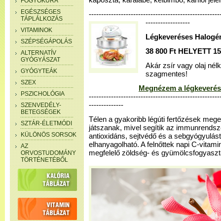
káposzta, karalábé, kelbimbó, karfiol jele
FOGYÓKÚRA
EGÉSZSÉGES
-------------------------------------------------
TÁPLÁLKOZÁS
------------------
VITAMINOK
Légkeveréses Halogé
SZÉPSÉGÁPOLÁS
38 800 Ft HELYETT 15 
ALTERNATÍV
GYÓGYÁSZAT
Akár zsír vagy olaj nél
GYÓGYTEÁK
szagmentes!
SZEX
Megnézem a légkeverés
PSZICHOLÓGIA
-----------------------------------------------------
--------------
SZENVEDÉLY-
BETEGSÉGEK
Télen a gyakoribb légúti fertőzések mege
SZTÁR-ÉLETMÓDI
játszanak, mivel segítik az immunrendsz
KÜLÖNÖS SORSOK
antioxidáns, sejtvédő és a sebgyógyulás
elhanyagolható. A felnőttek napi C-vitam
AZ
megfelelő zöldség- és gyümölcsfogyaszt
ORVOSTUDOMÁNY
TÖRTÉNETÉBŐL