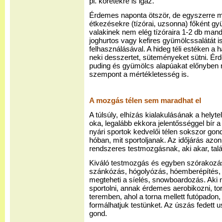
pl. köretekre is igaz.
Érdemes naponta ötször, de egyszerre mi
étkezésekre (tízórai, uzsonna) főként g
valakinek nem elég tízóraira 1-2 db mand
joghurtos vagy kefires gyümölcssalátát is
felhasználásával. A hideg téli estéken a 
neki desszertet, süteményeket sütni. Érd
puding és gyümölcs alapúakat előnyben ré
szempont a mértékletesség is.
A mozgás télen sem maradhat el
A túlsúly, elhízás kialakulásának a helyt
oka, legalább ekkora jelentősséggel bír
nyári sportok kedvelői télen sokszor go
hóban, mit sportoljanak. Az időjárás azo
rendszeres testmozgásnak, aki akar, tal
Kiváló testmozgás és egyben szórakozás 
szánkózás, hógolyózás, hóemberépítés, 
megteheti a síelés, snowboardozás. Aki n
sportolni, annak érdemes aerobikozni, to
teremben, ahol a torna mellett futópadon
formálhatjuk testünket. Az úszás fedett 
gond.