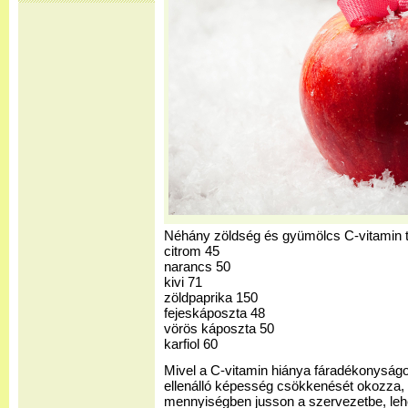
Néhány zöldség és gyümölcs C-vitamin 
citrom 45
narancs 50
kivi 71
zöldpaprika 150
fejeskáposzta 48
vörös káposzta 50
karfiol 60
Mivel a C-vitamin hiánya fáradékonyságo
ellenálló képesség csökkenését okozza, f
mennyiségben jusson a szervezetbe, leh