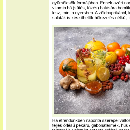
gyümölcsök formájában. Ennek azért nag
vitamin hő (sütés, főzés) hatására boml
lesz, mint a nyersben. A zöldpaprikából,
saláták is készíthetők hőkezelés nélkül, 
Ha étrendünkben naponta szerepel válto
teljes őrlésű pékáru, gabonatermék, hús 