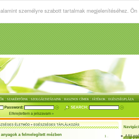
valamint személyre szabott tartalmak megjelenítéséhez. Ön
:
:
:
:
:
ŐK
SZAKÉRTŐINK
SZOLGÁLTATÁSAINK
HASZNOS CÍMEK
JÁTÉKOK
EGÉSZSÉGPLÁZA
Password:
SEARCH:
Elfelejtettem a jelszavam
SZSÉGES ÉLETMÓD
»
EGÉSZSÉGES TÁPLÁLKOZÁS
Navigác
 anyagok a felmelegített mézben
A fül e
1 .