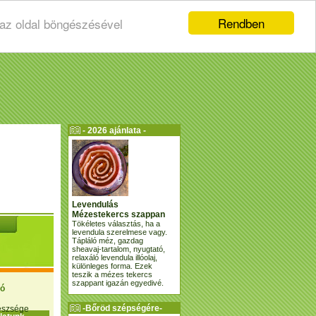
Rendben
 az oldal böngészésével
- 2026 ajánlata -
Levendulás
Mézestekercs szappan
Tökéletes választás, ha a
levendula szerelmese vagy.
Tápláló méz, gazdag
sheavaj-tartalom, nyugtató,
relaxáló levendula illóolaj,
különleges forma. Ezek
teszik a mézes tekercs
szappant igazán egyedivé.
ió
-Bőröd szépségére-
gészsége