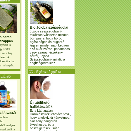
atunk
Bio Jojoba szépségolaj
Jojoba szépségolajunk
tökéletes választás minden
s-sörös
bőrtípusra, hogy bőröd
szappan
egészséges és sugárzó
legyen minden nap. Legyen
nyáink is
szó akár zsíros, pattanásos
gy sörtől
vagy száraz, érzékeny
 nő a haj,
bőrről, Jojoba
 lesz. A
Szépségolajunk mindig a
kkenti a haj
segítségedre lesz.
t, a korpát.
- Egészségpláza
ajánlatunk -
ajánló
Újratölthető
hallókészülék
Ez a Láthatatlan
ító koktél
Hallókészülék lehetővé teszi,
hogy a televíziót kényelmes,
osabb és
alacsony hangerőn
ebb
élvezhesse, és a
kből, melyek
beszélgetések, sőt a
 serkentik a