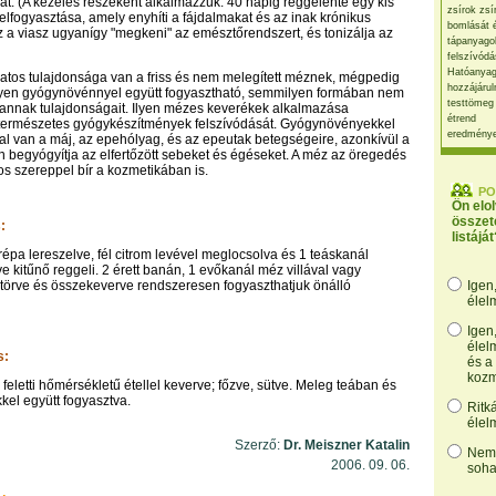
t. (A kezelés részeként alkalmazzuk: 40 napig reggelente egy kis
zsírok zsí
lfogyasztása, amely enyhíti a fájdalmakat és az inak krónikus
bomlását 
Ez a viasz ugyanígy "megkeni" az emésztőrendszert, és tonizálja az
tápanyago
felszívódá
Hatóanyag
tos tulajdonsága van a friss és nem melegített méznek, mégpedig
hozzájárul
lyen gyógynövénnyel együtt fogyasztható, semmilyen formában nem
testtömeg
 annak tulajdonságait. Ilyen mézes keverékek alkalmazása
étrend
 természetes gyógykészítmények felszívódását. Gyógynövényekkel
eredmény
sal van a máj, az epehólyag, és az epeutak betegségeire, azonkívül a
begyógyítja az elfertőzött sebeket és égéseket. A méz az öregedés
os szereppel bír a kozmetikában is.
PO
Ön elo
összet
:
listáját
répa lereszelve, fél citrom levével meglocsolva és 1 teáskanál
e kitűnő reggeli. 2 érett banán, 1 evőkanál méz villával vagy
törve és összekeverve rendszeresen fogyaszthatjuk önálló
Igen
élel
Igen
élel
s:
és a
kozm
feletti hőmérsékletű étellel keverve; főzve, sütve. Meleg teában és
kel együtt fogyasztva.
Ritk
élel
Szerző:
Dr. Meiszner Katalin
Nem,
2006. 09. 06.
soha