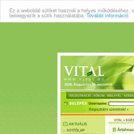
Ez a weboldal sütiket használ a helyes működéséhez, 
beleegyezik a sütik használatába.
További információ
2026. Augusztus 06. csütörtök
:
:
:
REGISZTRÁCIÓ
FÓRUM
HÍRLEVÉL
KERES
Username:
Regisztrálni szeretnék!
VITAL
»
EGÉ
AKTUÁLIS
Ártalmas
NYITÓLAP