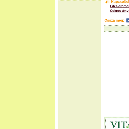
Kapcsolód
Édes örömök
Cukros tény
Ossza meg: