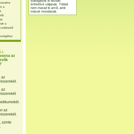
suttogások is tisztán
rsavakra
érthetővé váljanak. Többé
és a
nem marad le arról, amit
mások mondanak.
k
sát.
ai
nak a
 csökkentő
ességéhez.
LL
lvassa az
evők
?
, az
miszerekét.
, az
miszerekét
etikumokét.
án az
miszerekét.
 szinte
.