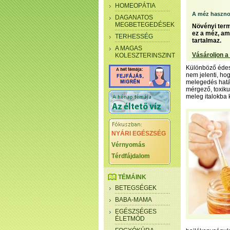
HOMEOPÁTIA
A méz haszno
DAGANATOS
MEGBETEGEDÉSEK
Növényi term
ez a méz, ame
TERHESSÉG
tartalmaz.
A MAGAS
Vásároljon a
KOLESZTERINSZINT
Különböző édesí
nem jelenti, ho
melegedés hatás
mérgező, toxiku
meleg italokba 
NYÁRI EGÉSZSÉG
Vérnyomás
Térdfájdalom
TÉMÁINK
BETEGSÉGEK
BABA-MAMA
EGÉSZSÉGES
ÉLETMÓD