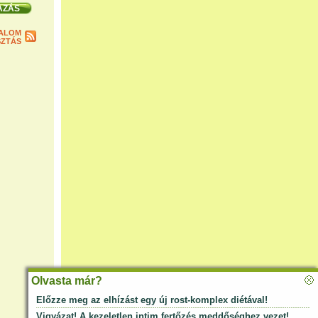
ALOM
ZTÁS
Olvasta már?
Előzze meg az elhízást egy új rost-komplex diétával!
Vigyázat! A kezeletlen intim fertőzés meddőséghez vezet!