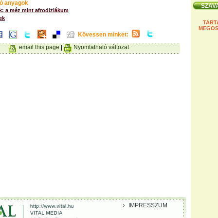
ó anyagok
: a méz mint afrodiziákum
ek
TART
MEGOS
Kövessen minket:
email this page
|
Nyomtatható változat
IMPRESSZUM