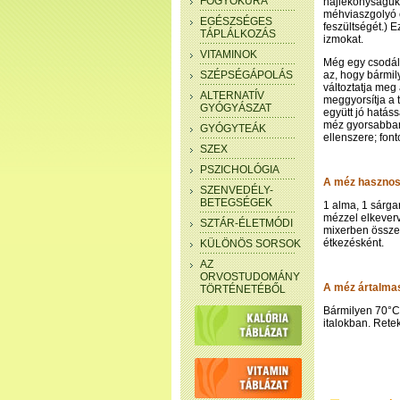
FOGYÓKÚRA
hajlékonyságuka
méhviaszgolyó e
EGÉSZSÉGES
feszültségét.) 
TÁPLÁLKOZÁS
izmokat.
VITAMINOK
Még egy csodála
SZÉPSÉGÁPOLÁS
az, hogy bármi
változtatja meg
ALTERNATÍV
meggyorsítja a
GYÓGYÁSZAT
együtt jó hatás
méz gyorsabban 
GYÓGYTEÁK
ellenszere; font
SZEX
PSZICHOLÓGIA
A méz hasznos
SZENVEDÉLY-
BETEGSÉGEK
1 alma, 1 sárga
mézzel elkeverv
SZTÁR-ÉLETMÓDI
mixerben össze
étkezésként.
KÜLÖNÖS SORSOK
AZ
ORVOSTUDOMÁNY
A méz ártalma
TÖRTÉNETÉBŐL
Bármilyen 70°C 
italokban. Retek