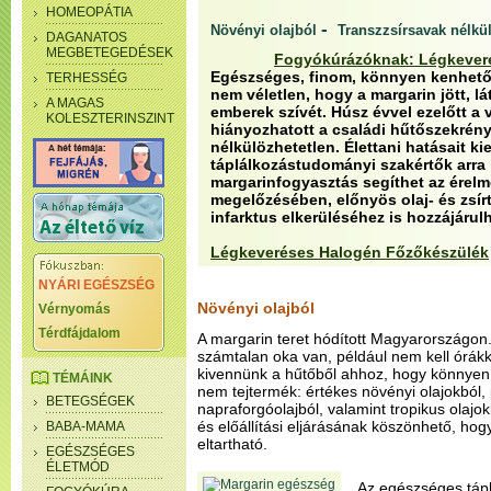
HOMEOPÁTIA
-
Növényi olajból
Transzzsírsavak nélkü
DAGANATOS
MEGBETEGEDÉSEK
Fogyókúrázóknak: Légkever
Egészséges, finom, könnyen kenhető
TERHESSÉG
nem véletlen, hogy a margarin jött, lá
A MAGAS
emberek szívét. Húsz évvel ezelőtt a v
KOLESZTERINSZINT
hiányozhatott a családi hűtőszekrény
nélkülözhetetlen. Élettani hatásait ki
táplálkozástudományi szakértők arra 
margarinfogyasztás segíthet az érel
megelőzésében, előnyös olaj- és zsír
infarktus elkerüléséhez is hozzájárulh
Légkeveréses Halogén Főzőkészülék
NYÁRI EGÉSZSÉG
Növényi olajból
Vérnyomás
Térdfájdalom
A margarin teret hódított Magyarországo
számtalan oka van, például nem kell órákka
kivennünk a hűtőből ahhoz, hogy könnyen
TÉMÁINK
nem tejtermék: értékes növényi olajokból,
BETEGSÉGEK
napraforgóolajból, valamint tropikus olajo
és előállítási eljárásának köszönhető, ho
BABA-MAMA
eltartható.
EGÉSZSÉGES
ÉLETMÓD
Az egészséges táp