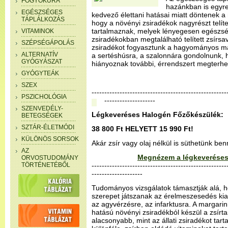
FOGYÓKÚRA
hazánkban is egyre
EGÉSZSÉGES
kedvező élettani hatásai miatt döntenek a 
TÁPLÁLKOZÁS
hogy a növényi zsiradékok nagyrészt telíte
tartalmaznak, melyek lényegesen egészség
VITAMINOK
zsiradékokban megtalálható telített zsírsa
SZÉPSÉGÁPOLÁS
zsiradékot fogyasztunk a hagyományos ma
ALTERNATÍV
a sertéshúsra, a szalonnára gondolnunk,
GYÓGYÁSZAT
hiányoznak további, érrendszert megterhel
GYÓGYTEÁK
SZEX
--------------------------------------------------
PSZICHOLÓGIA
--------------------
SZENVEDÉLY-
Légkeveréses Halogén Főzőkészülék:
BETEGSÉGEK
SZTÁR-ÉLETMÓDI
38 800 Ft HELYETT 15 990 Ft!
KÜLÖNÖS SORSOK
Akár zsír vagy olaj nélkül is süthetünk be
AZ
Megnézem a légkeveréses
ORVOSTUDOMÁNY
TÖRTÉNETÉBŐL
-----------------------------------------------------
--------------------
Tudományos vizsgálatok támasztják alá, ho
szerepet játszanak az érelmeszesedés kia
az agyvérzésre, az infarktusra. A margarin
hatású növényi zsiradékból készül a zsírta
alacsonyabb, mint az állati zsiradékot tart