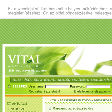
Ez a weboldal sütiket használ a helyes működéséhez, v
megjelenítéséhez. Ön az oldal böngészésével beleegye
2026. Augusztus 08. szombat
:
:
:
:
:
REGISZTRÁCIÓ
FÓRUM
HÍRLEVÉL
KERESŐK
SZAKÉRTŐINK
SZOLGÁLTATÁSA
Username:
Password:
Regisztrálni szeretnék!
Elfelejtettem a jelszavam
VITAL
»
EGÉSZSÉGES ÉLETMÓD
»
EGÉSZSÉGES 
AKTUÁLIS
Margarin, az egészség őre
NYITÓLAP