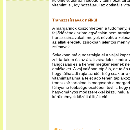
különféle, zsírban oldódó vitaminokat tart
vitamint is , így hozzájárul az optimális vi
Transzzsírsavak nélkül
A margarinok köszönhetően a tudomány, ez
fejlődésének szinte egyáltalán nem tarta
transzzsírsavakat, melyek növelik a kolesz
az állati eredetű zsírokban jelentős mennyi
zsírsavak.
Sokakban máig nosztalgia él a vajjal kap
zsírtartalom és az állati zsiradék ellenére
farigcsálás és a kenyér megkenésének neh
emlékeket. A vaj valóban tápláló, de talán n
hogy túlhaladt rajta az idő. Elég csak arr
vitamintartalma a tejet adó tehén táplálk
transzzsír tartalma is magasabb a margari
túlnyomó többsége esetében tévhit, hogy
hagyományos módszerekkel készülnek, a v
körülmények között állítják elő.