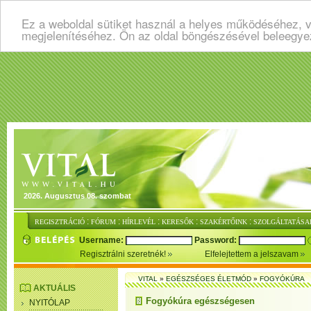
Ez a weboldal sütiket használ a helyes működéséhez, v
megjelenítéséhez. Ön az oldal böngészésével beleegye
2026. Augusztus 08. szombat
:
:
:
:
:
REGISZTRÁCIÓ
FÓRUM
HÍRLEVÉL
KERESŐK
SZAKÉRTŐINK
SZOLGÁLTATÁSA
Username:
Password:
Regisztrálni szeretnék!
Elfelejtettem a jelszavam
VITAL
»
EGÉSZSÉGES ÉLETMÓD
»
FOGYÓKÚRA
AKTUÁLIS
Fogyókúra egészségesen
NYITÓLAP