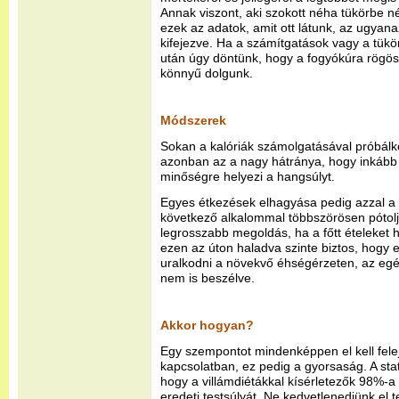
Annak viszont, aki szokott néha tükörbe 
ezek az adatok, amit ott látunk, az ugya
kifejezve. Ha a számítgatások vagy a tük
után úgy döntünk, hogy a fogyókúra rögös 
könnyű dolgunk.
Módszerek
Sokan a kalóriák számolgatásával próbál
azonban az a nagy hátránya, hogy inkább
minőségre helyezi a hangsúlyt.
Egyes étkezések elhagyása pedig azzal a 
következő alkalommal többszörösen pótolju
legrosszabb megoldás, ha a főtt ételeket 
ezen az úton haladva szinte biztos, hogy
uralkodni a növekvő éhségérzeten, az eg
nem is beszélve.
Akkor hogyan?
Egy szempontot mindenképpen el kell felej
kapcsolatban, ez pedig a gyorsaság. A stat
hogy a villámdiétákkal kísérletezők 98%-a 
eredeti testsúlyát. Ne kedvetlenedjünk el t