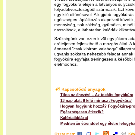
egy fogyókúra elején a látványos súlycsö
folyadékveszteségből származik. Ezt köve
egy kiló eltűnésével. A legjobb fogyókúrá
egészséges táplálkozás alapelveit követik, 
mennyiség, sok zöldség, gyümölcs, minél 
nassolások, a láthatatlan kalóriák kiiktatás
Szükségünk van ezen kívül egy jókora ada
erőteljesen fejleszthető a mozgás által. A 
átmeneti "csak kibírom valahogy" állapotna
ugyanis sokkalta nehezebb feladat annak 
fogyókúra egyfajta tréningezés a későbbi 
életmódhoz.
Kapcsolódó anyagok
Tilos az éhezés! – Az ideális fogyókúra
13 nap alatt 8 kiló mínusz /Fogyókúra/
Hogyan fogyjunk hozzá? Fogyókúra-pr
Egészségesen étkezik?
Kalóriatáblázat
Mediterrán étrenddel egy életre lefogyha
Ossza meg:
Köv