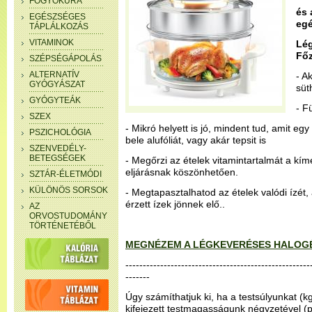
FOGYÓKÚRA
és 
EGÉSZSÉGES
egé
TÁPLÁLKOZÁS
VITAMINOK
Lé
Fő
SZÉPSÉGÁPOLÁS
ALTERNATÍV
- A
GYÓGYÁSZAT
süt
GYÓGYTEÁK
- F
SZEX
- Mikró helyett is jó, mindent tud, amit eg
PSZICHOLÓGIA
bele alufóliát, vagy akár tepsit is
SZENVEDÉLY-
BETEGSÉGEK
- Megőrzi az ételek vitamintartalmát a kím
eljárásnak köszönhetően.
SZTÁR-ÉLETMÓDI
KÜLÖNÖS SORSOK
- Megtapasztalhatod az ételek valódi ízét
érzett ízek jönnek elő..
AZ
ORVOSTUDOMÁNY
TÖRTÉNETÉBŐL
MEGNÉZEM A LÉGKEVERÉSES HALOG
-----------------------------------------------------
-------
Úgy számíthatjuk ki, ha a testsúlyunkat (k
kifejezett testmagasságunk négyzetével (pl