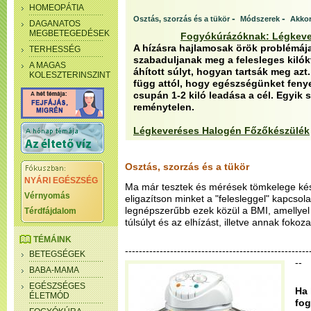
HOMEOPÁTIA
-
-
Osztás, szorzás és a tükör
Módszerek
Akko
DAGANATOS
MEGBETEGEDÉSEK
Fogyókúrázóknak: Légkeve
A hízásra hajlamosak örök problémáj
TERHESSÉG
szabaduljanak meg a felesleges kilókt
A MAGAS
áhított súlyt, hogyan tartsák meg azt
KOLESZTERINSZINT
függ attól, hogy egészségünket fenye
csupán 1-2 kiló leadása a cél. Egyik
reménytelen.
Légkeveréses Halogén Főzőkészülék
Osztás, szorzás és a tükör
NYÁRI EGÉSZSÉG
Ma már tesztek és mérések tömkelege kész
Vérnyomás
eligazítson minket a "felesleggel" kapcsol
legnépszerűbb ezek közül a BMI, amellyel 
Térdfájdalom
túlsúlyt és az elhízást, illetve annak foko
TÉMÁINK
-----------------------------------------------------
BETEGSÉGEK
--
BABA-MAMA
EGÉSZSÉGES
Ha 
ÉLETMÓD
fog