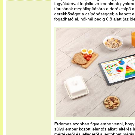
fogyókúrával foglalkozó irodalmak gyakran
típusának megállapítására a derékcsípő ar
derékbőséget a csípőbőséggel; a kapott er
fogadható el, nőknél pedig 0,8 alatt (az ide
Érdemes azonban figyelembe venni, hogy
súlyú ember között jelentős alkati eltérés l
mértékéről és jellegéről a legtöbbet mégis 