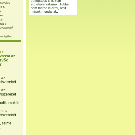
suttogások is tisztán
rsavakra
érthetővé váljanak. Többé
és a
nem marad le arról, amit
mások mondanak.
k
sát.
ai
nak a
 csökkentő
ességéhez.
LL
lvassa az
evők
?
, az
miszerekét.
, az
miszerekét
etikumokét.
án az
miszerekét.
 szinte
.