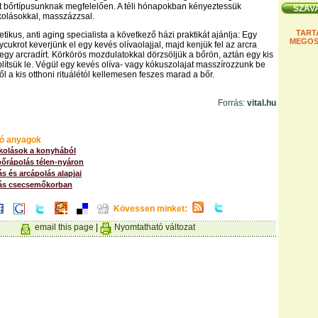
 bőrtípusunknak megfelelően. A téli hónapokban kényeztessük
kolásokkal, masszázzsal.
TART
tikus, anti aging specialista a következő házi praktikát ajánlja: Egy
MEGOS
ycukrot keverjünk el egy kevés olívaolajjal, majd kenjük fel az arcra
egy arcradírt. Körkörös mozdulatokkal dörzsöljük a bőrön, aztán egy kis
öblítsük le. Végül egy kevés olíva- vagy kókuszolajat masszírozzunk be
ől a kis otthoni rituálétól kellemesen feszes marad a bőr.
Forrás:
vital.hu
ó anyagok
kolások a konyhából
bőrápolás télen-nyáron
ás és arcápolás alapjai
lás csecsemőkorban
Kövessen minket:
email this page
|
Nyomtatható változat