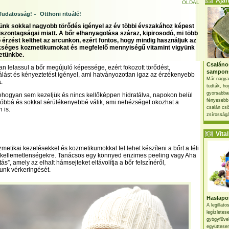
Ajánl
OLDAL
-
Tudatosság!
Otthoni rituálé!
ünk sokkal nagyobb törődés igényel az év többi évszakához képest
iszontagságai miatt. A bőr elhanyagolása száraz, kipirosodó, mi több
 érzést kelthet az arcunkon, ezért fontos, hogy mindig használjuk az
kséges kozmetikumokat és megfelelő mennyiségű vitamint vigyünk
etünkbe.
Csaláno
an lelassul a bőr megújuló képessége, ezért fokozott törődést,
sampon
plálást és kényeztetést igényel, ami hatványozottan igaz az érzékenyebb
Már nagya
.
tudták, ho
gyorsabban
ehogyan sem kezeljük és nincs kellőképpen hidratálva, napokon belül
fényesebb
kóbbá és sokkal sérülékenyebbé válik, ami nehézséget okozhat a
csalán csö
 is.
zsírosságá
Vital 
metikai kezelésekkel és kozmetikumokkal fel lehet készíteni a bőrt a téli
a kellemetlenségekre. Tanácsos egy könnyed enzimes peeling vagy Aha
s”, amely az elhalt hámsejteket eltávolítja a bőr felszínéről,
cunk vérkeringését.
Haslapos
A legillat
legízletes
gyógyfűve
együttesen