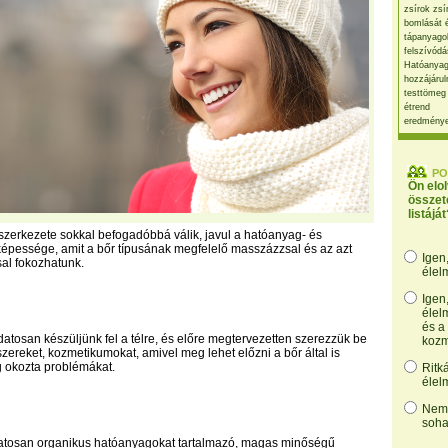
zsírok zsí
bomlását 
tápanyago
felszívódá
Hatóanyag
hozzájárul
testtömeg
étrend
eredmény
PO
Ön elo
összet
listáját
szerkezete sokkal befogadóbbá válik, javul a hatóanyag- és
képessége, amit a bőr típusának megfelelő masszázzsal és az azt
Igen
al fokozhatunk.
élel
Igen
élel
és a
datosan készüljünk fel a télre, és előre megtervezetten szerezzük be
kozm
zereket, kozmetikumokat, amivel meg lehet előzni a bőr által is
g okozta problémákat.
Ritk
élel
Nem,
soha
atosan organikus hatóanyagokat tartalmazó, magas minőségű