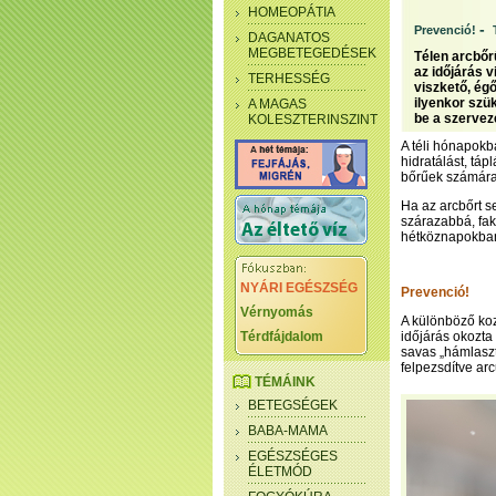
HOMEOPÁTIA
-
Prevenció!
DAGANATOS
MEGBETEGEDÉSEK
Télen arcbőr
az időjárás v
TERHESSÉG
viszkető, égő
ilyenkor szü
A MAGAS
be a szervez
KOLESZTERINSZINT
A téli hónapokb
hidratálást, tá
bőrűek számára
Ha az arcbőrt s
szárazabbá, fa
hétköznapokban
NYÁRI EGÉSZSÉG
Prevenció!
Vérnyomás
A különböző koz
Térdfájdalom
időjárás okozt
savas „hámlasztá
felpezsdítve ar
TÉMÁINK
BETEGSÉGEK
BABA-MAMA
EGÉSZSÉGES
ÉLETMÓD