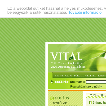
Ez a weboldal sütiket használ a helyes működéséhez, 
beleegyezik a sütik használatába.
További információ
2026. Augusztus 07. péntek
:
:
:
REGISZTRÁCIÓ
FÓRUM
HÍRLEVÉL
KERES
Username:
Regisztrálni szeretnék!
VITAL
»
FÓKU
AKTUÁLIS
3 tipp, h
NYITÓLAP