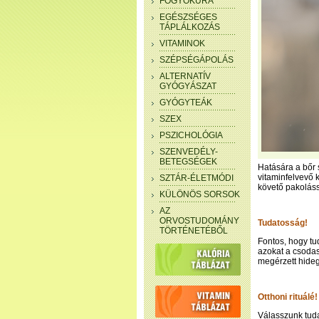
FOGYÓKÚRA
EGÉSZSÉGES
TÁPLÁLKOZÁS
VITAMINOK
SZÉPSÉGÁPOLÁS
ALTERNATÍV
GYÓGYÁSZAT
GYÓGYTEÁK
SZEX
PSZICHOLÓGIA
SZENVEDÉLY-
BETEGSÉGEK
Hatására a bőr 
vitaminfelvevő 
SZTÁR-ÉLETMÓDI
követő pakoláss
KÜLÖNÖS SORSOK
AZ
ORVOSTUDOMÁNY
Tudatosság!
TÖRTÉNETÉBŐL
Fontos, hogy tu
azokat a csodas
megérzett hide
Otthoni rituálé!
Válasszunk tud