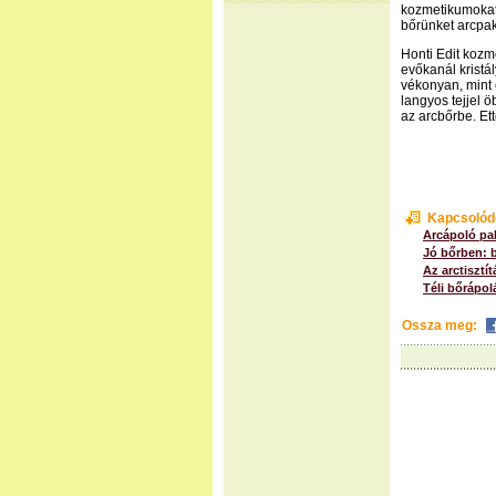
kozmetikumokat
bőrünket arcpa
Honti Edit kozme
evőkanál kristál
vékonyan, mint 
langyos tejjel 
az arcbőrbe. Ett
Kapcsolód
Arcápoló pa
Jó bőrben: 
Az arctisztít
Téli bőrápo
Ossza meg: