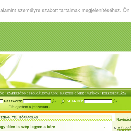
valamint személyre szabott tartalmak megjelenítéséhez. Ön
:
:
:
:
:
ŐK
SZAKÉRTŐINK
SZOLGÁLTATÁSAINK
HASZNOS CÍMEK
JÁTÉKOK
EGÉSZSÉGPLÁZA
Password:
SEARCH:
Elfelejtettem a jelszavam
SZBAN: TÉLI BŐRÁPOLÁS
Navigác
ogy télen is szép legyen a bőre
A fül e
1 .