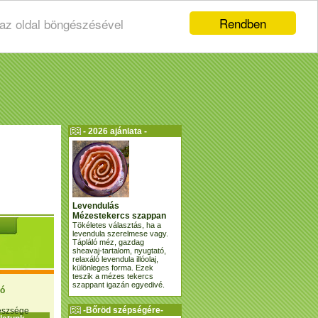
Rendben
 az oldal böngészésével
- 2026 ajánlata -
Levendulás
Mézestekercs szappan
Tökéletes választás, ha a
levendula szerelmese vagy.
Tápláló méz, gazdag
sheavaj-tartalom, nyugtató,
relaxáló levendula illóolaj,
különleges forma. Ezek
teszik a mézes tekercs
szappant igazán egyedivé.
ió
-Bőröd szépségére-
gészsége