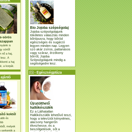
atunk
Bio Jojoba szépségolaj
Jojoba szépségolajunk
tökéletes választás minden
s-sörös
bőrtípusra, hogy bőröd
szappan
egészséges és sugárzó
legyen minden nap. Legyen
nyáink is
szó akár zsíros, pattanásos
gy sörtől
vagy száraz, érzékeny
 nő a haj,
bőrről, Jojoba
 lesz. A
Szépségolajunk mindig a
kkenti a haj
segítségedre lesz.
t, a korpát.
- Egészségpláza
ajánlatunk -
ajánló
Újratölthető
hallókészülék
Ez a Láthatatlan
ító koktél
Hallókészülék lehetővé teszi,
hogy a televíziót kényelmes,
osabb és
alacsony hangerőn
ebb
élvezhesse, és a
kből, melyek
beszélgetések, sőt a
 serkentik a