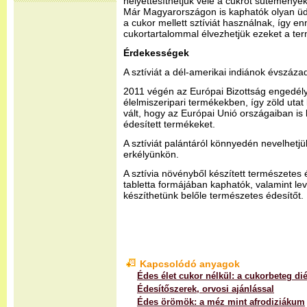
helyettesíthetjük vele a cukrot sütemény
Már Magyarországon is kaphatók olyan üdí
a cukor mellett sztíviát használnak, így 
cukortartalommal élvezhetjük ezeket a te
Érdekességek
A sztíviát a dél-amerikai indiánok évszáza
2011 végén az Európai Bizottság engedélye
élelmiszeripari termékekben, így zöld utat 
vált, hogy az Európai Unió országaiban is
édesített termékeket.
A sztíviát palántáról könnyedén nevelhetj
erkélyünkön.
A sztívia növényből készített természetes 
tabletta formájában kaphatók, valamint lev
készíthetünk belőle természetes édesítőt.
Kapcsolódó anyagok
Édes élet cukor nélkül: a cukorbeteg dié
Édesítőszerek, orvosi ajánlással
Édes örömök: a méz mint afrodiziákum