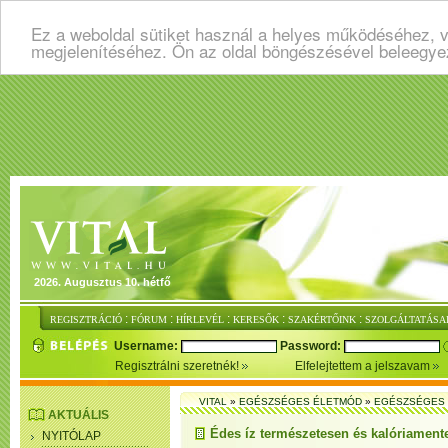
Ez a weboldal sütiket használ a helyes működéséhez, v
megjelenítéséhez. Ön az oldal böngészésével beleegye
2026. Augusztus 10. hétfő
:
:
:
:
:
REGISZTRÁCIÓ
FÓRUM
HÍRLEVÉL
KERESŐK
SZAKÉRTŐINK
SZOLGÁLTATÁSA
Username:
Password:
Regisztrálni szeretnék!
Elfelejtettem a jelszavam
VITAL
»
EGÉSZSÉGES ÉLETMÓD
»
EGÉSZSÉGES 
AKTUÁLIS
Édes íz természetesen és kalóriament
NYITÓLAP