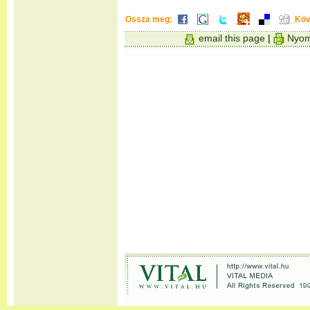
Ossza meg:
Köv
email this page
|
Nyom