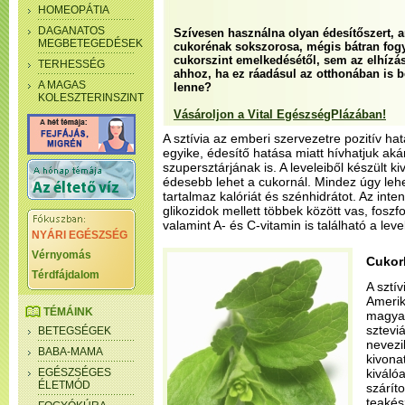
HOMEOPÁTIA
DAGANATOS
Szívesen használna olyan édesítőszert, 
MEGBETEGEDÉSEK
cukorénak sokszorosa, mégis bátran fogy
cukorszint emelkedésétől, sem az elhízás
TERHESSÉG
ahhoz, ha ez ráadásul az otthonában is 
A MAGAS
lenne?
KOLESZTERINSZINT
Vásároljon a Vital EgészségPlázában!
A sztívia az emberi szervezetre pozitív h
egyike, édesítő hatása miatt hívhatjuk ak
szupersztárjának is. A leveleiből készült 
édesebb lehet a cukornál. Mindez úgy leh
tartalmaz kalóriát és szénhidrátot. Az inte
glikozidok mellett többek között vas, foszf
valamint A- és C-vitamin is található a leve
NYÁRI EGÉSZSÉG
Vérnyomás
Cukor
Térdfájdalom
A sztí
Ameri
TÉMÁINK
magyar
sztevi
BETEGSÉGEK
nevezik
BABA-MAMA
kivona
EGÉSZSÉGES
kiváló
ÉLETMÓD
száríto
teakész