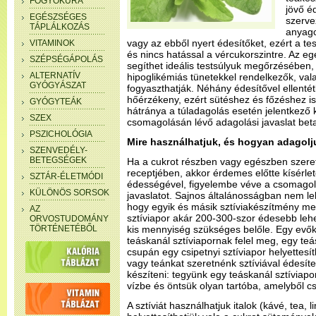
FOGYÓKÚRA
jövő é
EGÉSZSÉGES
szerve
TÁPLÁLKOZÁS
anyagc
vagy az ebből nyert édesítőket, ezért a te
VITAMINOK
és nincs hatással a vércukorszintre. Az 
SZÉPSÉGÁPOLÁS
segíthet ideális testsúlyuk megőrzésében
ALTERNATÍV
hipoglikémiás tünetekkel rendelkezők, vala
GYÓGYÁSZAT
fogyaszthatják. Néhány édesítővel ellenté
hőérzékeny, ezért sütéshez és főzéshez is
GYÓGYTEÁK
hátránya a túladagolás esetén jelentkező 
SZEX
csomagolásán lévő adagolási javaslat beta
PSZICHOLÓGIA
Mire használhatjuk, és hogyan adagol
SZENVEDÉLY-
BETEGSÉGEK
Ha a cukrot részben vagy egészben szeret
receptjében, akkor érdemes előtte kísérlet
SZTÁR-ÉLETMÓDI
édességével, figyelembe véve a csomagol
KÜLÖNÖS SORSOK
javaslatot. Sajnos általánosságban nem l
hogy egyik és másik sztíviakészítmény me
AZ
sztíviapor akár 200-300-szor édesebb lehe
ORVOSTUDOMÁNY
TÖRTÉNETÉBŐL
kis mennyiség szükséges belőle. Egy evők
teáskanál sztíviapornak felel meg, egy teá
csupán egy csipetnyi sztíviapor helyettesí
vagy teánkat szeretnénk sztíviával édesíte
készíteni: tegyünk egy teáskanál sztíviapor
vízbe és öntsük olyan tartóba, amelyből 
A sztíviát használhatjuk italok (kávé, tea,