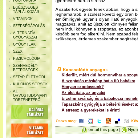
FOGYÓKÚRA
gyermekre háruló stressz.
EGÉSZSÉGES
A szakértők egyetértenek abban, hogy a sz
TÁPLÁLKOZÁS
leghamarabb, a szülést követő egy órán be
VITAMINOK
emlőmirigyek ugyanis olyan illatú anyagoka
magzatvíz, amit az újszülött könnyen feli
SZÉPSÉGÁPOLÁS
nem indul könnyen a szoptatás, ez azonba
ALTERNATÍV
később sem fog sikerülni. Nem szabad fel
GYÓGYÁSZAT
szükséges, érdemes szakember segítségét
GYÓGYTEÁK
SZEX
PSZICHOLÓGIA
SZENVEDÉLY-
Kapcsolódó anyagok
BETEGSÉGEK
Kiderült, miért dúl hormonvihar a szopta
SZTÁR-ÉLETMÓDI
A szoptatás másképp hat a fiú babákra
KÜLÖNÖS SORSOK
Hogyan szoptassunk?
AZ
Az élet itala, az anyatej
ORVOSTUDOMÁNY
Érzelmi sivárság és a babakocsi meneti
TÖRTÉNETÉBŐL
Tapaszként gyógyítja a bélsérüléseket a
A stressz a gyerekeket is érinti
Ossza meg:
Köv
email this page
|
Nyom