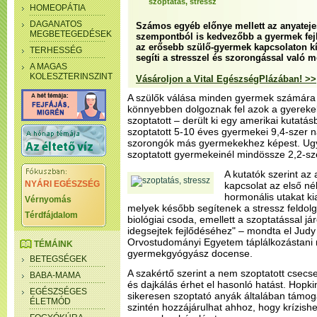
szoptatás, stressz
HOMEOPÁTIA
DAGANATOS
Számos egyéb előnye mellett az anyatejes
MEGBETEGEDÉSEK
szempontból is kedvezőbb a gyermek fej
az erősebb szülő-gyermek kapcsolaton kív
TERHESSÉG
segíti a stresszel és szorongással való 
A MAGAS
KOLESZTERINSZINT
Vásároljon a Vital EgészségPlázában! >>
A szülők válása minden gyermek számára n
könnyebben dolgoznak fel azok a gyerekek
szoptatott – derült ki egy amerikai kutatás
szoptatott 5-10 éves gyermekei 9,4-szer n
szorongók más gyermekekhez képest. Ugy
szoptatott gyermekeinél mindössze 2,2-sz
A kutatók szerint az 
NYÁRI EGÉSZSÉG
kapcsolat az első n
hormonális utakat ki
Vérnyomás
melyek később segítenek a stressz feldol
Térdfájdalom
biológiai csoda, emellett a szoptatással já
idegsejtek fejlődéséhez" – mondta el Judy
Orvostudományi Egyetem táplálkozástani 
TÉMÁINK
gyermekgyógyász docense.
BETEGSÉGEK
A szakértő szerint a nem szoptatott csecs
BABA-MAMA
és dajkálás érhet el hasonló hatást. Hopk
EGÉSZSÉGES
sikeresen szoptató anyák általában támog
ÉLETMÓD
szintén hozzájárulhat ahhoz, hogy krízish