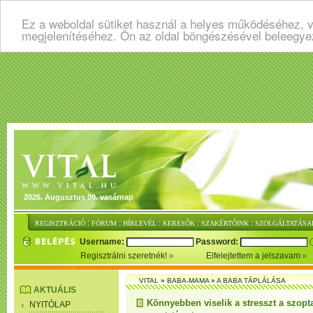
Ez a weboldal sütiket használ a helyes működéséhez, v
megjelenítéséhez. Ön az oldal böngészésével beleegye
2026. Augusztus 09. vasárnap
:
:
:
:
:
REGISZTRÁCIÓ
FÓRUM
HÍRLEVÉL
KERESŐK
SZAKÉRTŐINK
SZOLGÁLTATÁSA
Username:
Password:
Regisztrálni szeretnék!
Elfelejtettem a jelszavam
VITAL
»
BABA-MAMA
»
A BABA TÁPLÁLÁSA
AKTUÁLIS
Könnyebben viselik a stresszt a szopt
NYITÓLAP