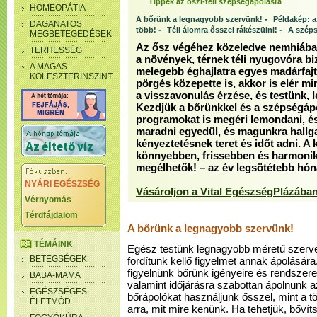
Tippek az őszi-téli szépségápolásra
HOMEOPÁTIA
-
A bőrünk a legnagyobb szervünk!
Példakép: a
DAGANATOS
-
-
több!
Téli álomra ősszel rákészülni!
A széps
MEGBETEGEDÉSEK
Az ősz végéhez közeledve nemhiába 
TERHESSÉG
a növények, térnek téli nyugovóra b
A MAGAS
melegebb éghajlatra egyes madárfaj
KOLESZTERINSZINT
pörgés közepette is, akkor is elér m
a visszavonulás érzése, és testünk, l
Kezdjük a bőrünkkel és a szépségáp
programokat is megéri lemondani, és 
maradni egyedül, és magunkra hallgatn
kényeztetésnek teret és időt adni. A
könnyebben, frissebben és harmonik
megélhetők! – az év legsötétebb hón
NYÁRI EGÉSZSÉG
Vásároljon a Vital EgészségPlázában
Vérnyomás
Térdfájdalom
A bőrünk a legnagyobb szervünk!
TÉMÁINK
Egész testünk legnagyobb méretű szerv
BETEGSÉGEK
fordítunk kellő figyelmet annak ápolására.
figyelnünk bőrünk igényeire és rendszeres
BABA-MAMA
valamint időjárásra szabottan ápolnunk a
EGÉSZSÉGES
bőrápolókat használjunk ősszel, mint a t
ÉLETMÓD
arra, mit mire kenünk. Ha tehetjük, bőví