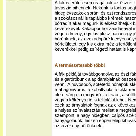
A fák is erőteljesen reagálnak az őszre: 
tavaszig pihennek. Nekünk is fontos segí
hideg évszakok során, és ezt rendszeres
a szokásosnál is táplálóbb krémek haszn
bőrradírt akár magunk is elkészíthetjük b
keverékével. Kakaópor hozzáadásával ín
végeredmény, egy kis plusz banán egy jó 
bőrünknek, az avokádópüré kiegyensúly
bőrfelületet, egy kis extra méz a fertőtlen
keverékkel pedig zsírégető hatást is kap
A természetesebb több!
A fák példáját továbbgondolva az őszi fák
és a gardróbunk alap darabjainak összeáll
venni. A hűvösödő, sötétedő hónapok slá
mahagónivörös, a kobaltviola, a ciklámen,
okkersárga, a mogyoró-, a csau-, a sütő
vagy a kökényszín is telitalálat lehet. 
ezek az árnyalatok fognak az elkövetkező
a helyes színválasztás mellett a megfele
szempont: a nagy hidegben, csípős szél
hanyagolnunk, hiszen éppen elég kihívást
az érzékeny bőrünknek.