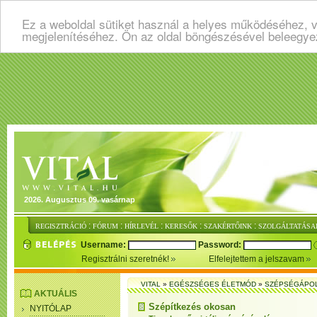
Ez a weboldal sütiket használ a helyes működéséhez, v
megjelenítéséhez. Ön az oldal böngészésével beleegye
2026. Augusztus 09. vasárnap
:
:
:
:
:
REGISZTRÁCIÓ
FÓRUM
HÍRLEVÉL
KERESŐK
SZAKÉRTŐINK
SZOLGÁLTATÁSA
Username:
Password:
Regisztrálni szeretnék!
Elfelejtettem a jelszavam
VITAL
»
EGÉSZSÉGES ÉLETMÓD
»
SZÉPSÉGÁPO
AKTUÁLIS
Szépítkezés okosan
NYITÓLAP