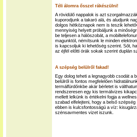
Téli álomra ősszel rákészülni!
A rövidülő nappalok is azt szorgalmazzák,
kuporodjunk a takaró alá, és aludjunk na
dolgos hétköznapok nem is teszik lehető
mennyiség helyett próbáljunk a minőségre
be teljesen a hálószobát, a mobiltelefo
magunktól, némítsunk le minden elektroni
is kapcsoljuk ki lehetőség szerint. Sőt, h
az éjfél előtti órák sokak szerint duplán 
A szépség belülről fakad!
Egy dolog teheti a legnagyobb csodát a bő
belülről is fontos megfelelően hidratáln
termálfürdőnkbe akár bérletet is válthatu
rendszeresen egy kis termálvizes kikapc
mellett lelkünk is értékelni fogja a well
szabad elfelejteni, hogy a belső szépség 
ebben is kulcsfontosságú a víz: kisugárzá
szénsavmentes vizet iszunk.