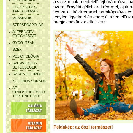
FOGYÓKÚRA
a szezonnak megfelelő fejbőrápolóval, haj
szemkörnyéki géllel, arckrémmel, ajakír
EGÉSZSÉGES
TÁPLÁLKOZÁS
testvajjal, kézkrémmel, sarokápolóval és
tényleg figyelmet és energiát szentelün
VITAMINOK
megjelenésünk életteli lesz!
SZÉPSÉGÁPOLÁS
ALTERNATÍV
GYÓGYÁSZAT
GYÓGYTEÁK
SZEX
PSZICHOLÓGIA
SZENVEDÉLY-
BETEGSÉGEK
SZTÁR-ÉLETMÓDI
KÜLÖNÖS SORSOK
AZ
ORVOSTUDOMÁNY
TÖRTÉNETÉBŐL
Példakép: az őszi természet!