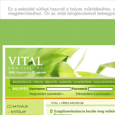
Ez a weboldal sütiket használ a helyes működéséhez, v
megjelenítéséhez. Ön az oldal böngészésével beleegye
2026. Augusztus 07. péntek
:
:
:
:
:
REGISZTRÁCIÓ
FÓRUM
HÍRLEVÉL
KERESŐK
SZAKÉRTŐINK
SZOLGÁLTATÁSA
Username:
Password:
Regisztrálni szeretnék!
Elfelejtettem a jelszavam
VITAL
»
HÍREK ARCHÍVUM
AKTUÁLIS
Szaglásambulancia kezdte meg műkö
NYITÓLAP