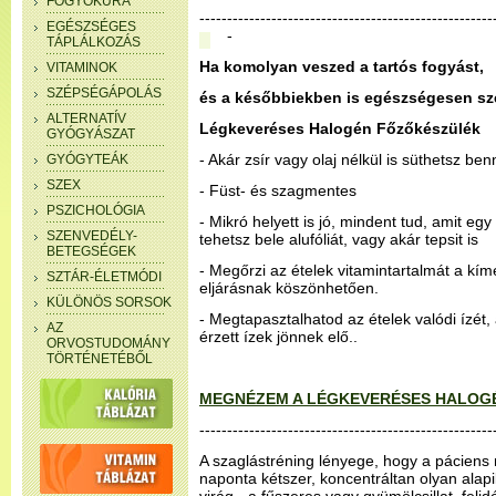
FOGYÓKÚRA
-----------------------------------------------------
EGÉSZSÉGES
-
TÁPLÁLKOZÁS
Ha komolyan veszed a tartós fogyást,
VITAMINOK
SZÉPSÉGÁPOLÁS
és a későbbiekben is egészségesen sze
ALTERNATÍV
Légkeveréses Halogén Főzőkészülék
GYÓGYÁSZAT
- Akár zsír vagy olaj nélkül is süthetsz ben
GYÓGYTEÁK
SZEX
- Füst- és szagmentes
PSZICHOLÓGIA
- Mikró helyett is jó, mindent tud, amit eg
SZENVEDÉLY-
tehetsz bele alufóliát, vagy akár tepsit is
BETEGSÉGEK
- Megőrzi az ételek vitamintartalmát a kím
SZTÁR-ÉLETMÓDI
eljárásnak köszönhetően.
KÜLÖNÖS SORSOK
- Megtapasztalhatod az ételek valódi ízét
AZ
érzett ízek jönnek elő..
ORVOSTUDOMÁNY
TÖRTÉNETÉBŐL
MEGNÉZEM A LÉGKEVERÉSES HALOG
-----------------------------------------------------
A szaglástréning lényege, hogy a páciens
naponta kétszer, koncentráltan olyan alapil