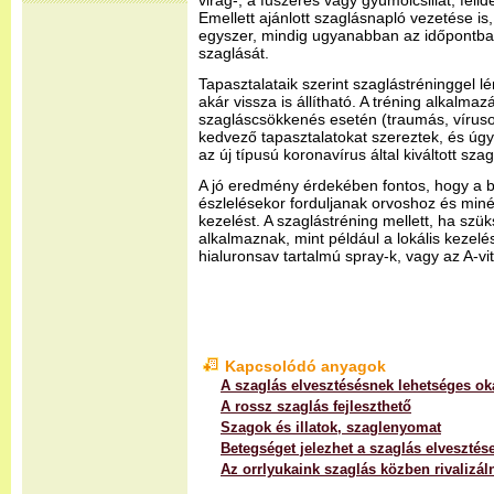
virág-, a fűszeres vagy gyümölcsillat, feli
Emellett ajánlott szaglásnapló vezetése is
egyszer, mindig ugyanabban az időpontban
szaglását.
Tapasztalataik szerint szaglástréninggel l
akár vissza is állítható. A tréning alkalm
szagláscsökkenés esetén (traumás, víruso
kedvező tapasztalatokat szereztek, és úg
az új típusú koronavírus által kiváltott sz
A jó eredmény érdekében fontos, hogy a 
észlelésekor forduljanak orvoshoz és mi
kezelést. A szaglástréning mellett, ha szü
alkalmaznak, mint például a lokális kezelé
hialuronsav tartalmú spray-k, vagy az A-vi
Kapcsolódó anyagok
A szaglás elvesztésésnek lehetséges ok
A rossz szaglás fejleszthető
Szagok és illatok, szaglenyomat
Betegséget jelezhet a szaglás elvesztés
Az orrlyukaink szaglás közben rivalizá