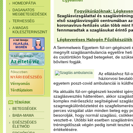
Egyetemen
HOMEOPÁTIA
DAGANATOS
Fogyókúrázóknak: Légkever
MEGBETEGEDÉSEK
Szaglásvizsgálattal és szaglástrénin
első szaglásvizsgáló centrumában az
TERHESSÉG
koronavírus-fertőzés után több mint 
A MAGAS
fennmaradtak a szaglásukat érintő p
KOLESZTERINSZINT
Légkeveréses Halogén Főzőkészülék
A Semmelweis Egyetem fül-orr-gégészeti és
megnyílt szaglásambulancia egyelőre het
és csütörtökön fogad betegeket, de szüksé
bővíteni fogják.
Az ellátáshoz fül-
NYÁRI EGÉSZSÉG
háziorvosi beutaló
egyetem poszt-covid ambulanciái is küldh
Vérnyomás
Térdfájdalom
Ha aktuális fül-orr-gégészeti kezelést igén
szaglásvesztés hátterében, akkor szaglás
komplex mérőeszköz segítségével szaglá
TÉMÁINK
szagmegkülönböztetést és szagfelismerést 
BETEGSÉGEK
perces vizsgálat után minden beteg egy p
besorolják, hogy normál szaglású, csökke
BABA-MAMA
vesztett-e. Utóbbi két esetben szaglástrén
EGÉSZSÉGES
tréningidőszak végén pedig ismét tesztet 
ÉLETMÓD
értékelésére.