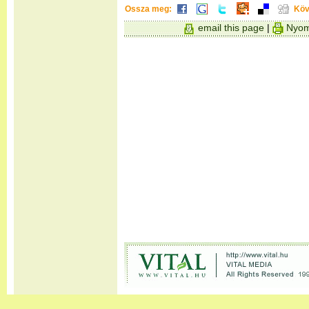
Ossza meg:
Köv
email this page
|
Nyom