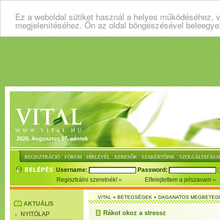
Ez a weboldal sütiket használ a helyes működéséhez, v
megjelenítéséhez. Ön az oldal böngészésével beleegye
2026. Augusztus 07. péntek
:
:
:
:
:
REGISZTRÁCIÓ
FÓRUM
HÍRLEVÉL
KERESŐK
SZAKÉRTŐINK
SZOLGÁLTATÁSA
Username:
Password:
Regisztrálni szeretnék!
Elfelejtettem a jelszavam
VITAL
»
BETEGSÉGEK
»
DAGANATOS MEGBETEG
AKTUÁLIS
Rákot okoz a stressz
NYITÓLAP