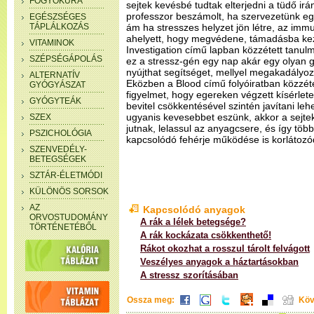
FOGYÓKÚRA
sejtek kevésbé tudtak elterjedni a tüdő irá
professzor beszámolt, ha szervezetünk eg
EGÉSZSÉGES
TÁPLÁLKOZÁS
ám ha stresszes helyzet jön létre, az imm
ahelyett, hogy megvédene, támadásba kezd
VITAMINOK
Investigation című lapban közzétett tanul
SZÉPSÉGÁPOLÁS
ez a stressz-gén egy nap akár egy olyan g
nyújthat segítséget, mellyel megakadályoz
ALTERNATÍV
Eközben a Blood című folyóiratban közzétet
GYÓGYÁSZAT
figyelmet, hogy egereken végzett kísérletek
GYÓGYTEÁK
bevitel csökkentésével szintén javítani lehe
ugyanis kevesebbet eszünk, akkor a sejt
SZEX
jutnak, lelassul az anyagcsere, és így töb
PSZICHOLÓGIA
kapcsolódó fehérje működése is korlátozó
SZENVEDÉLY-
BETEGSÉGEK
SZTÁR-ÉLETMÓDI
KÜLÖNÖS SORSOK
AZ
Kapcsolódó anyagok
ORVOSTUDOMÁNY
A rák a lélek betegsége?
TÖRTÉNETÉBŐL
A rák kockázata csökkenthető!
Rákot okozhat a rosszul tárolt felvágott
Veszélyes anyagok a háztartásokban
A stressz szorításában
Ossza meg:
Köv