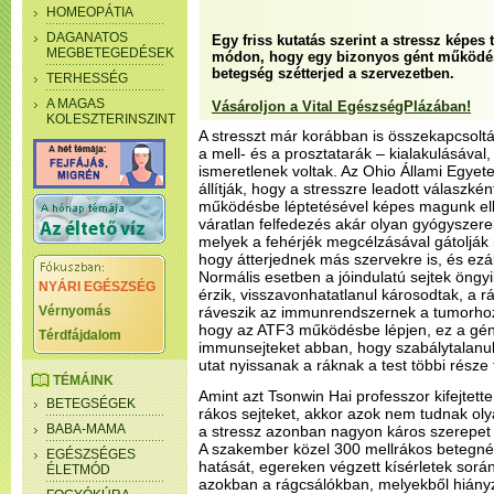
HOMEOPÁTIA
DAGANATOS
Egy friss kutatás szerint a stressz képes
MEGBETEGEDÉSEK
módon, hogy egy bizonyos gént működésb
betegség szétterjed a szervezetben.
TERHESSÉG
A MAGAS
Vásároljon a Vital EgészségPlázában!
KOLESZTERINSZINT
A stresszt már korábban is összekapcsoltá
a mell- és a prosztatarák – kialakulásával
ismeretlenek voltak. Az Ohio Állami Egyet
állítják, hogy a stresszre leadott válaszk
működésbe léptetésével képes magunk elle
váratlan felfedezés akár olyan gyógyszerek
melyek a fehérjék megcélzásával gátoljá
hogy átterjednek más szervekre is, és ezál
Normális esetben a jóindulatú sejtek öngy
NYÁRI EGÉSZSÉG
érzik, visszavonhatatlanul károsodtak, a 
Vérnyomás
ráveszik az immunrendszernek a tumorhoz c
hogy az ATF3 működésbe lépjen, ez a gén 
Térdfájdalom
immunsejteket abban, hogy szabálytalanul
utat nyissanak a ráknak a test többi része 
TÉMÁINK
Amint azt Tsonwin Hai professzor kifejtette
BETEGSÉGEK
rákos sejteket, akkor azok nem tudnak oly
BABA-MAMA
a stressz azonban nagyon káros szerepet 
A szakember közel 300 mellrákos betegnél
EGÉSZSÉGES
hatását, egereken végzett kísérletek sorá
ÉLETMÓD
azokban a rágcsálókban, melyekből hiányz