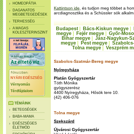
HOMEOPÁTIA
Kattintson ide
, és tudjon meg többet a ho
DAGANATOS
arcdiagnosztika és a Schüssler sók alkalm
MEGBETEGEDÉSEK
TERHESSÉG
A MAGAS
Budapest
|
Bács-Kiskun megye
|
KOLESZTERINSZINT
megye
|
Fejér megye
|
Győr-Moso
Bihar megye
|
Jász-Nagykun-S
megye
|
Pest megye
|
Szabolcs
Tolna megye
|
Veszprém m
Szabolcs-Szatmár-Bereg megye
Nyíregyháza
NYÁRI EGÉSZSÉG
Platán Gyógyszertár
Tóth Mónika
Vérnyomás
gyógyszerész
Térdfájdalom
4400 Nyíregyháza, Hősök tere 10.
(42) 406-076
TÉMÁINK
BETEGSÉGEK
Tolna megye
BABA-MAMA
Szekszárd
EGÉSZSÉGES
ÉLETMÓD
Újvárosi Gyógyszertár