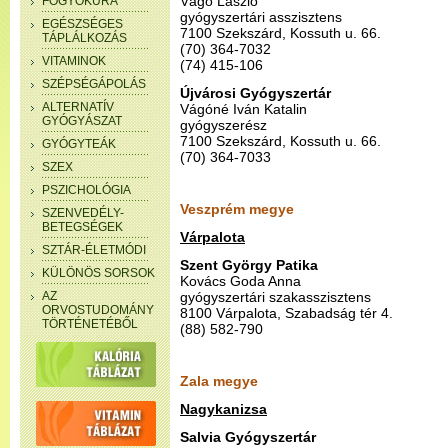
Vágó László
FOGYÓKÚRA
gyógyszertári asszisztens
EGÉSZSÉGES
7100 Szekszárd, Kossuth u. 66.
TÁPLÁLKOZÁS
(70) 364-7032
VITAMINOK
(74) 415-106
SZÉPSÉGÁPOLÁS
Újvárosi Gyógyszertár
ALTERNATÍV
Vágóné Iván Katalin
GYÓGYÁSZAT
gyógyszerész
7100 Szekszárd, Kossuth u. 66.
GYÓGYTEÁK
(70) 364-7033
SZEX
PSZICHOLÓGIA
Veszprém megye
SZENVEDÉLY-
BETEGSÉGEK
Várpalota
SZTÁR-ÉLETMÓDI
Szent György Patika
KÜLÖNÖS SORSOK
Kovács Goda Anna
AZ
gyógyszertári szakasszisztens
ORVOSTUDOMÁNY
8100 Várpalota, Szabadság tér 4.
TÖRTÉNETÉBŐL
(88) 582-790
Zala megye
Nagykanizsa
Salvia Gyógyszertár