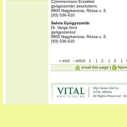
Czimmermann Erzsébet
gyógyszertári asszisztens
8800 Nagykanizsa, Rózsa u. 6.
(93) 536-610
Salvia Gyógyszertár
Dr. Varga Imre
gyógyszerész
8800 Nagykanizsa, Rózsa u. 6.
(93) 536-610
« első
‹ előző
1
. |
2
. |
3
. |
email this page
|
Nyom