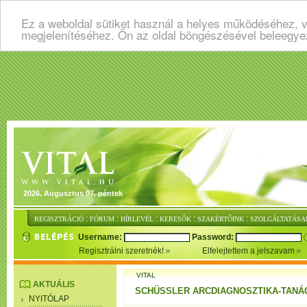
Ez a weboldal sütiket használ a helyes működéséhez, v
megjelenítéséhez. Ön az oldal böngészésével beleegye
2026. Augusztus 07. péntek
:
:
:
:
:
REGISZTRÁCIÓ
FÓRUM
HÍRLEVÉL
KERESŐK
SZAKÉRTŐINK
SZOLGÁLTATÁSA
Username:
Password:
Regisztrálni szeretnék!
Elfelejtettem a jelszavam
VITAL
AKTUÁLIS
SCHÜSSLER ARCDIAGNOSZTIKA-TANÁ
NYITÓLAP