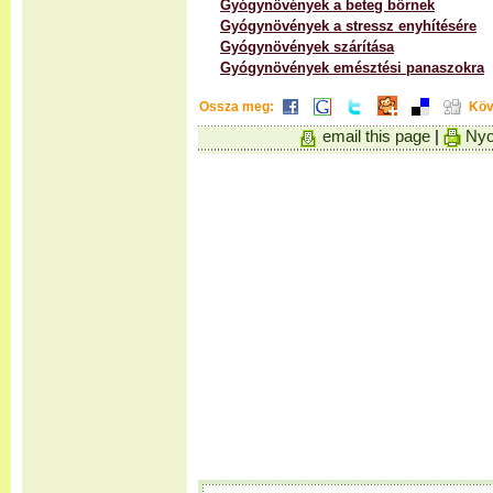
Gyógynövények a beteg bőrnek
Gyógynövények a stressz enyhítésére
Gyógynövények szárítása
Gyógynövények emésztési panaszokra
Ossza meg:
Köv
email this page
|
Nyo