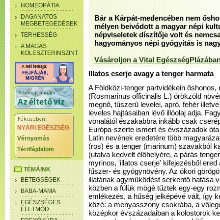
HOMEOPÁTIA
DAGANATOS
Bár a Kárpát-medencében nem ősho
MEGBETEGEDÉSEK
mélyen beivódott a magyar népi kultú
népviseletek díszítője volt és nemc
TERHESSÉG
hagyományos népi gyógyítás is nagy 
A MAGAS
KOLESZTERINSZINT
Vásároljon a Vital EgészségPlázában
Illatos cserje avagy a tenger harmata
A Földközi-tenger partvidékein őshonos,
(Rosmarinus officinalis L.) örökzöld növ
megnő, tűszerű levelei, apró, fehér illetve
leveles hajtásaiban lévő illóolaj adja. F
vonalától északabbra inkább csak cserép
NYÁRI EGÉSZSÉG
Európa-szerte ismert és évszázadok óta
Latin nevének eredetére több magyarázat 
Vérnyomás
(ros) és a tenger (marinum) szavakból k
Térdfájdalom
(utalva kedvelt élőhelyére, a párás tenge
myrinos, 'illatos cserje' kifejezésből ere
TÉMÁINK
fűszer- és gyógynövény. Az ókori görögök
illatának agyműködést serkentő hatása va
BETEGSÉGEK
közben a fülük mögé tűztek egy-egy roz
BABA-MAMA
emlékezés, a hűség jelképévé vált, így k
EGÉSZSÉGES
közé: a menyasszony csokrába, a vőlegény
ÉLETMÓD
középkor évszázadaiban a kolostorok ker