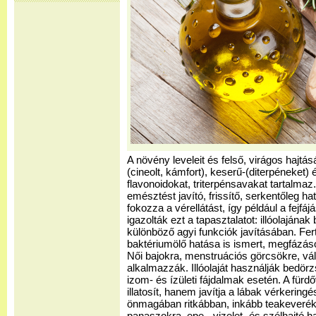
A növény leveleit és felső, virágos hajtásá
(cineolt, kámfort), keserű-(diterpéneket)
flavonoidokat, triterpénsavakat tartalmaz
emésztést javító, frissítő, serkentőleg h
fokozza a vérellátást, így például a fejfájá
igazolták ezt a tapasztalatot: illóolajának
különböző agyi funkciók javításában. Fer
baktériumölő hatása is ismert, megfázáso
Női bajokra, menstruációs görcsökre, vál
alkalmazzák. Illóolaját használják bedö
izom- és ízületi fájdalmak esetén. A fürd
illatosít, hanem javítja a lábak vérkering
önmagában ritkábban, inkább teakeverék