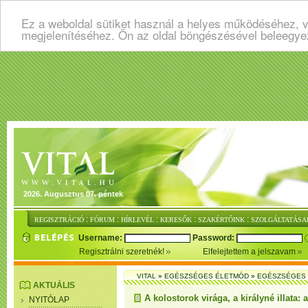
Ez a weboldal sütiket használ a helyes működéséhez, v
megjelenítéséhez. Ön az oldal böngészésével beleegye
2026. Augusztus 07. péntek
:
:
:
:
:
REGISZTRÁCIÓ
FÓRUM
HÍRLEVÉL
KERESŐK
SZAKÉRTŐINK
SZOLGÁLTATÁSA
Username:
Password:
Regisztrálni szeretnék!
Elfelejtettem a jelszavam
VITAL
»
EGÉSZSÉGES ÉLETMÓD
»
EGÉSZSÉGES 
AKTUÁLIS
A kolostorok virága, a királyné illata:
NYITÓLAP