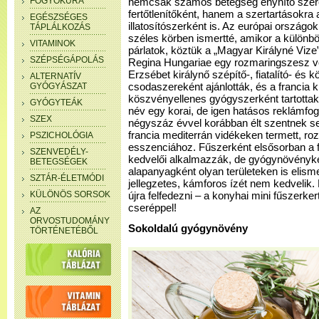
FOGYÓKÚRA
nemcsak számos betegség enyhítő szere
fertőtlenítőként, hanem a szertartásokra 
EGÉSZSÉGES
illatosítószerként is. Az európai országo
TÁPLÁLKOZÁS
széles körben ismertté, amikor a különböz
VITAMINOK
párlatok, köztük a „Magyar Királyné Vize”
SZÉPSÉGÁPOLÁS
Regina Hungariae egy rozmaringszesz vo
Erzsébet királynő szépítő-, fiatalító- és
ALTERNATÍV
GYÓGYÁSZAT
csodaszereként ajánlották, és a francia k
köszvényellenes gyógyszerként tartott
GYÓGYTEÁK
név egy korai, de igen hatásos reklámfog
SZEX
négyszáz évvel korábban élt szentnek s
francia mediterrán vidékeken termett, rozm
PSZICHOLÓGIA
esszenciához. Fűszerként elsősorban a 
SZENVEDÉLY-
kedvelői alkalmazzák, de gyógynövényké
BETEGSÉGEK
alapanyagként olyan területeken is elisme
SZTÁR-ÉLETMÓDI
jellegzetes, kámforos ízét nem kedvelik.
KÜLÖNÖS SORSOK
újra felfedezni – a konyhai mini fűszerker
cseréppel!
AZ
ORVOSTUDOMÁNY
Sokoldalú gyógynövény
TÖRTÉNETÉBŐL