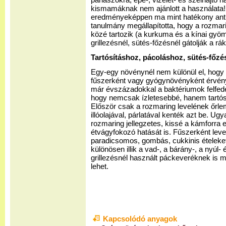
panaszokra, epe-, vizelet- és szélhajtó 
kismamáknak nem ajánlott a használata!
eredményeképpen ma mint hatékony antio
tanulmány megállapította, hogy a rozmar
közé tartozik (a kurkuma és a kínai gyöm
grillezésnél, sütés-főzésnél gátolják a r
Tartósításhoz, pácoláshoz, sütés-főz
Egy-egy növénynél nem különül el, hogy 
fűszerként vagy gyógynövényként érvénye
már évszázadokkal a baktériumok felfede
hogy nemcsak ízletesebbé, hanem tartósa
Először csak a rozmaring levelének őrle
illóolajával, párlatával kenték azt be. U
rozmaring jellegzetes, kissé a kámforra e
étvágyfokozó hatását is. Fűszerként lev
paradicsomos, gombás, cukkinis ételeket
különösen illik a vad-, a bárány-, a nyúl
grillezésnél használt páckeveréknek is
lehet.
Kapcsolódó anyagok