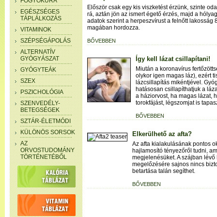
FOGYÓKÚRA
Először csak egy kis viszketést érzünk, szinte od
EGÉSZSÉGES
rá, aztán jön az ismert égető érzés, majd a hólya
TÁPLÁLKOZÁS
adatok szerint a herpeszvírust a felnőtt lakosság
magában hordozza.
VITAMINOK
SZÉPSÉGÁPOLÁS
BŐVEBBEN
ALTERNATÍV
GYÓGYÁSZAT
Így kell lázat csillapítani!
Miután a koronavírus fertőzötts
GYÓGYTEÁK
olykor igen magas láz), ezért t
SZEX
lázcsillapítás mikéntjével. Gyó
hatásosan csillapíthatjuk a lá
PSZICHOLÓGIA
a háziorvost, ha magas lázat, 
torokfájást, légszomjat is tapas
SZENVEDÉLY-
BETEGSÉGEK
BŐVEBBEN
SZTÁR-ÉLETMÓDI
KÜLÖNÖS SORSOK
Elkerülhető az afta?
AZ
Az afta kialakulásának pontos o
ORVOSTUDOMÁNY
hajlamosító tényezőről tudni, am
TÖRTÉNETÉBŐL
megjelenésüket. A szájban lévő 
megelőzésére sajnos nincs bizto
betartása talán segíthet.
BŐVEBBEN