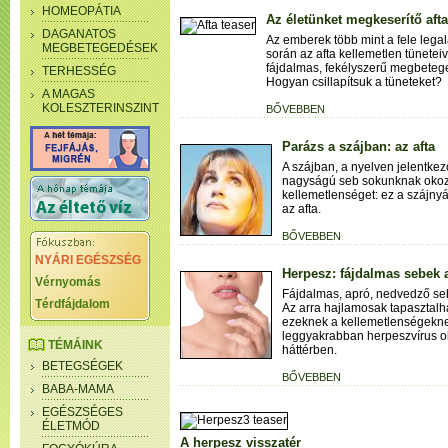
HOMEOPÁTIA
Az életünket megkeserítő afta
DAGANATOS
Az emberek több mint a fele legal
MEGBETEGEDÉSEK
során az afta kellemetlen tünetei
fájdalmas, fekélyszerű megbeteg
TERHESSÉG
Hogyan csillapítsuk a tüneteket?
A MAGAS
KOLESZTERINSZINT
BŐVEBBEN
Parázs a szájban: az afta
A szájban, a nyelven jelentkez
nagyságú seb sokunknak okoz
kellemetlenséget: ez a szájnyá
az afta.
BŐVEBBEN
NYÁRI EGÉSZSÉG
Herpesz: fájdalmas sebek 
Vérnyomás
Fájdalmas, apró, nedvedző se
Térdfájdalom
Az arra hajlamosak tapasztalh
ezeknek a kellemetlenségekne
leggyakrabban herpeszvírus ok
TÉMÁINK
háttérben.
BETEGSÉGEK
BŐVEBBEN
BABA-MAMA
EGÉSZSÉGES
ÉLETMÓD
A herpesz visszatér