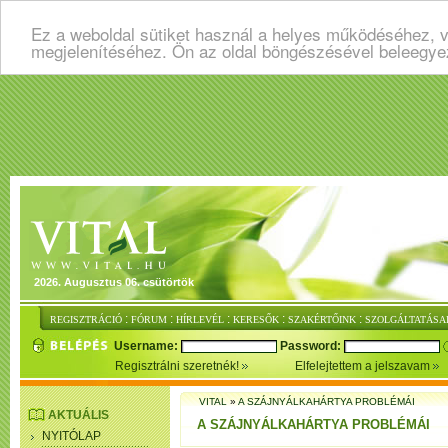
Ez a weboldal sütiket használ a helyes működéséhez, v
megjelenítéséhez. Ön az oldal böngészésével beleegye
2026. Augusztus 06. csütörtök
:
:
:
:
:
REGISZTRÁCIÓ
FÓRUM
HÍRLEVÉL
KERESŐK
SZAKÉRTŐINK
SZOLGÁLTATÁSA
Username:
Password:
Regisztrálni szeretnék!
Elfelejtettem a jelszavam
VITAL
»
A SZÁJNYÁLKAHÁRTYA PROBLÉMÁI
AKTUÁLIS
A SZÁJNYÁLKAHÁRTYA PROBLÉMÁI
NYITÓLAP