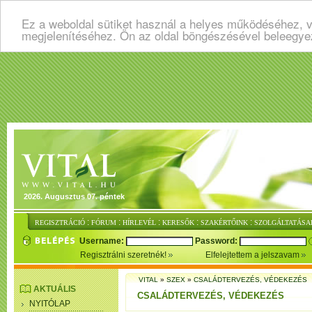
Ez a weboldal sütiket használ a helyes működéséhez, v
megjelenítéséhez. Ön az oldal böngészésével beleegye
2026. Augusztus 07. péntek
:
:
:
:
:
REGISZTRÁCIÓ
FÓRUM
HÍRLEVÉL
KERESŐK
SZAKÉRTŐINK
SZOLGÁLTATÁSA
Username:
Password:
Regisztrálni szeretnék!
Elfelejtettem a jelszavam
VITAL
»
SZEX
»
CSALÁDTERVEZÉS, VÉDEKEZÉS
AKTUÁLIS
CSALÁDTERVEZÉS, VÉDEKEZÉS
NYITÓLAP