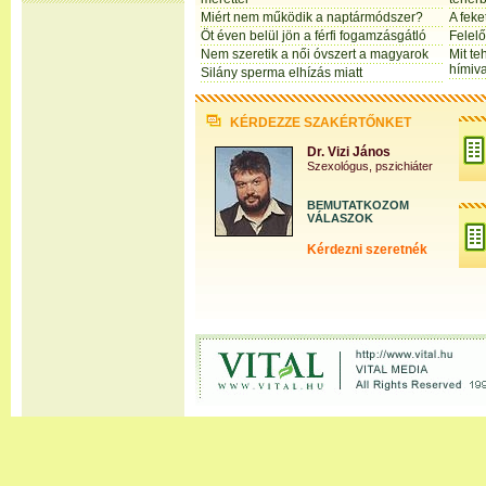
Miért nem működik a naptármódszer?
A feke
Öt éven belül jön a férfi fogamzásgátló
Felelő
Nem szeretik a női óvszert a magyarok
Mit t
hímiva
Silány sperma elhízás miatt
KÉRDEZZE SZAKÉRTŐNKET
Dr. Vizi János
Szexológus, pszichiáter
BEMUTATKOZOM
VÁLASZOK
Kérdezni szeretnék