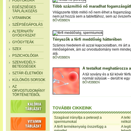
FOGYÓKÚRA
Több százmillió nő maradhat fogamzásgátl
EGÉSZSÉGES
TÁPLÁLKOZÁS
Világszerte több millió nő nem élhet a fogamzásgá
nem jut hozzá sem a tablettához, sem az óvszerh
VITAMINOK
BŐVEBBEN
SZÉPSÉGÁPOLÁS
ALTERNATÍV
GYÓGYÁSZAT
Tényezők a férfi meddőség hátterében
GYÓGYTEÁK
Számos hiedelem él azzal kapcsolatban, mi árt 
SZEX
minőségének, ám az orvostudomány nem mindegy
alá.
PSZICHOLÓGIA
BŐVEBBEN
SZENVEDÉLY-
BETEGSÉGEK
A testalkat meghatározza
SZTÁR-ÉLETMÓDI
A túl sovány és a túl kövér fé
normál súlyúak – derült ki eg
KÜLÖNÖS SORSOK
BŐVEBBEN
AZ
ORVOSTUDOMÁNY
TÖRTÉNETÉBŐL
TOVÁBBI CIKKEINK
Szagával irányítja a petesejt a
A lelk
spermiumokat
nélkül
A férfi termékenység összefügg a
A legt
mérettel
teher