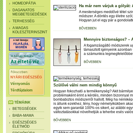
HOMEOPÁTIA
Ha már nem várjuk a gólyát: A
DAGANATOS
A mesterséges meddővé tétel szi
MEGBETEGEDÉSEK
módszer. A döntés egy életre szól
Hogyan jut el egy pár a gondolatt
TERHESSÉG
A MAGAS
BŐVEBBEN
KOLESZTERINSZINT
Mennyire biztonságos? – 
A fogamzásgátló módszerek ug
támasztott igényeink azonban
a számunkra legmegfelelőbbe
BŐVEBBEN
NYÁRI EGÉSZSÉG
Vérnyomás
Szülővé válni nem mindig könnyű
Térdfájdalom
Hogyan fokozható a termékenység? Akit bármilye
problémaként érint a kérdés, minden bizonnyal 
bombabiztos módszerről hallott. Még ha némikép
TÉMÁINK
is állunk ezekhez, tény, hogy némelyikükben aka
egyik sem garantál 100%-os sikert, az alábbi eg
BETEGSÉGEK
változtatásokkal növelhetjük a teherbe esés való
BABA-MAMA
BŐVEBBEN
EGÉSZSÉGES
ÉLETMÓD