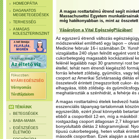
HOMEOPÁTIA
DAGANATOS
A magas rosttartalmú étrend segít minket 
MEGBETEGEDÉSEK
Massachusettsi Egyetem munkatársainak kl
még hatékonyabban is, mint az összetett
TERHESSÉG
A MAGAS
Vásároljon a Vital EgészségPlázában!
KOLESZTERINSZINT
Az egyszerű étrendi változás egészségügyi
módszerekkel említhető egy lapon – olvash
Medicine február 16-i számában.Dr. Yun
vizsgálatba 240 olyan felnőtt egyént vont b
cukorbetegség magasabb kockázatával kell
felénél legalább napi 30 grammnyi rost bevi
étellel, tehát nem étrendi kiegészítő formá
forrás lehetett zöldség, gyümölcs, vagy telj
csoport az Amerikai Szívtársaság diétás elő
NYÁRI EGÉSZSÉG
összetevőt érintett (megszorított cukor- és
Vérnyomás
elhagyása, több zöldség- és gyümölcsfogy
meghatározták a szénhidrát, a fehérje és a
Térdfájdalom
A magas rosttartalmú ételek kedvező hatá
esszenciális tápanyag-tartalomnak köszönh
TÉMÁINK
egyszerűbb, ezért jóval könnyebb betartani
BETEGSÉGEK
ebből a csoportból 12-en, míg a másikból 1
BABA-MAMA
rostgazdag csoport átlagosan 2,7 kilogra
bonyolultabb diétás 2 kilogrammjával. Nyol
EGÉSZSÉGES
típusú cukorbetegség, heten voltak érintet
ÉLETMÓD
második csoportban. Ezek alapján a szaké