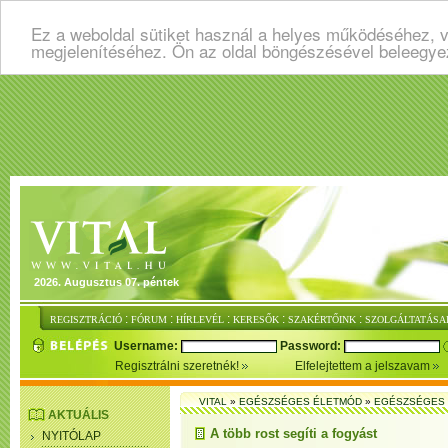
Ez a weboldal sütiket használ a helyes működéséhez, v
megjelenítéséhez. Ön az oldal böngészésével beleegye
2026. Augusztus 07. péntek
:
:
:
:
:
REGISZTRÁCIÓ
FÓRUM
HÍRLEVÉL
KERESŐK
SZAKÉRTŐINK
SZOLGÁLTATÁSA
Username:
Password:
Regisztrálni szeretnék!
Elfelejtettem a jelszavam
VITAL
»
EGÉSZSÉGES ÉLETMÓD
»
EGÉSZSÉGES 
AKTUÁLIS
A több rost segíti a fogyást
NYITÓLAP