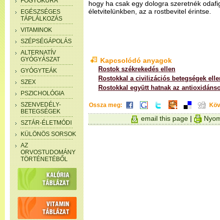
FOGYÓKÚRA
hogy ha csak egy dologra szeretnék odafi
életvitelünkben, az a rostbevitel érintse.
EGÉSZSÉGES
TÁPLÁLKOZÁS
VITAMINOK
SZÉPSÉGÁPOLÁS
ALTERNATÍV
GYÓGYÁSZAT
Kapcsolódó anyagok
Rostok székrekedés ellen
GYÓGYTEÁK
Rostokkal a civilizációs betegségek elle
SZEX
Rostokkal együtt hatnak az antioxidáns
PSZICHOLÓGIA
SZENVEDÉLY-
Ossza meg:
Köv
BETEGSÉGEK
email this page
|
Nyom
SZTÁR-ÉLETMÓDI
KÜLÖNÖS SORSOK
AZ
ORVOSTUDOMÁNY
TÖRTÉNETÉBŐL