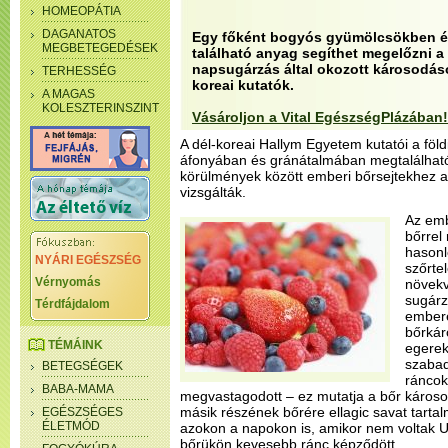
HOMEOPÁTIA
DAGANATOS
Egy főként bogyós gyümölcsökben é
MEGBETEGEDÉSEK
található anyag segíthet megelőzni a 
napsugárzás által okozott károsodások
TERHESSÉG
koreai kutatók.
A MAGAS
KOLESZTERINSZINT
Vásároljon a Vital EgészségPlázában!
A dél-koreai Hallym Egyetem kutatói a föl
áfonyában és gránátalmában megtalálható 
körülmények között emberi bőrsejtekhez ad
vizsgálták.
Az emb
bőrrel
hasonl
NYÁRI EGÉSZSÉG
szőrte
Vérnyomás
növekv
sugárz
Térdfájdalom
embere
bőrkár
TÉMÁINK
egerek
szabad
BETEGSÉGEK
ráncok
BABA-MAMA
megvastagodott – ez mutatja a bőr károsodá
másik részének bőrére ellagic savat tart
EGÉSZSÉGES
ÉLETMÓD
azokon a napokon is, amikor nem voltak U
bőrükön kevesebb ránc képződött.