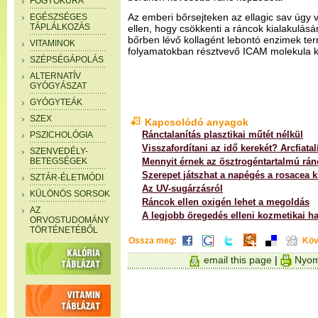
FOGYÓKÚRA
Az emberi bőrsejteken az ellagic sav úgy 
EGÉSZSÉGES
TÁPLÁLKOZÁS
ellen, hogy csökkenti a ráncok kialakulásá
bőrben lévő kollagént lebontó enzimek ter
VITAMINOK
folyamatokban résztvevő ICAM molekula 
SZÉPSÉGÁPOLÁS
ALTERNATÍV
GYÓGYÁSZAT
GYÓGYTEÁK
SZEX
Kapcsolódó anyagok
Ránctalanítás plasztikai műtét nélkül
PSZICHOLÓGIA
Visszafordítani az idő kerekét? Arcfiatal
SZENVEDÉLY-
BETEGSÉGEK
Mennyit érnek az ösztrogéntartalmú rán
Szerepet játszhat a napégés a rosacea 
SZTÁR-ÉLETMÓDI
Az UV-sugárzásról
KÜLÖNÖS SORSOK
Ráncok ellen oxigén lehet a megoldás
AZ
A legjobb öregedés elleni kozmetikai h
ORVOSTUDOMÁNY
TÖRTÉNETÉBŐL
Ossza meg:
Köv
email this page
|
Nyom