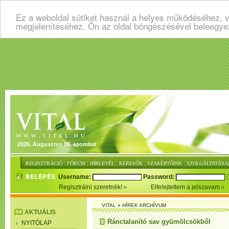
Ez a weboldal sütiket használ a helyes működéséhez, v
megjelenítéséhez. Ön az oldal böngészésével beleegye
2026. Augusztus 08. szombat
:
:
:
:
:
REGISZTRÁCIÓ
FÓRUM
HÍRLEVÉL
KERESŐK
SZAKÉRTŐINK
SZOLGÁLTATÁSA
Username:
Password:
Regisztrálni szeretnék!
Elfelejtettem a jelszavam
VITAL
»
HÍREK ARCHÍVUM
AKTUÁLIS
Ránctalanító sav gyümölcsökből
NYITÓLAP