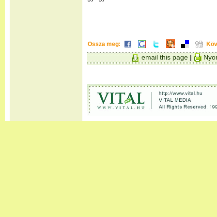
Ossza meg:
Köv
email this page
|
Nyom