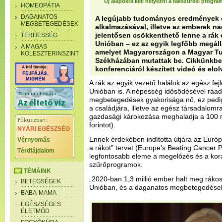
Új alapokra kell helyezni a rákszűrési progra
HOMEOPÁTIA
DAGANATOS
A legújabb tudományos eredmények é
MEGBETEGEDÉSEK
alkalmazásával, illetve az emberek n
jelentősen csökkenthető lenne a rák 
TERHESSÉG
Unióban – ez az egyik legfőbb megáll
A MAGAS
amelyet Magyarországon a Magyar 
KOLESZTERINSZINT
Székházában mutattak be. Cikkünkb
konferenciáról készített videó és elolv
A rák az egyik vezető halálok az egész fejl
Unióban is. A népesség idősödésével ráa
megbetegedések gyakorisága nő, ez pedig 
a családjára, illetve az egész társadalom
gazdasági károkozása meghaladja a 100 mil
forintot).
NYÁRI EGÉSZSÉG
Ennek érdekében indította útjára az Európ
Vérnyomás
a rákot” tervet (Europe’s Beating Cancer 
Térdfájdalom
legfontosabb eleme a megelőzés és a korai
szűrőprogramok.
TÉMÁINK
„2020-ban 1,3 millió ember halt meg ráko
BETEGSÉGEK
Unióban, és a daganatos megbetegedések
BABA-MAMA
EGÉSZSÉGES
ÉLETMÓD