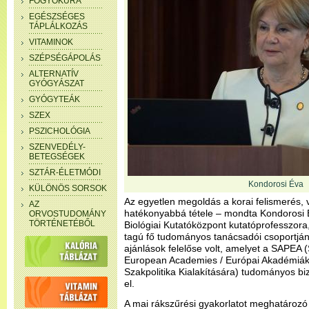
FOGYÓKÚRA
EGÉSZSÉGES
TÁPLÁLKOZÁS
VITAMINOK
SZÉPSÉGÁPOLÁS
ALTERNATÍV
GYÓGYÁSZAT
GYÓGYTEÁK
SZEX
PSZICHOLÓGIA
SZENVEDÉLY-
BETEGSÉGEK
SZTÁR-ÉLETMÓDI
Kondorosi Éva
KÜLÖNÖS SORSOK
Az egyetlen megoldás a korai felismerés, 
AZ
hatékonyabbá tétele – mondta Kondorosi
ORVOSTUDOMÁNY
TÖRTÉNETÉBŐL
Biológiai Kutatóközpont kutatóprofesszora,
tagú fő tudományos tanácsadói csoportján
ajánlások felelőse volt, amelyet a SAPEA (
European Academies / Európai Akadémiá
Szakpolitika Kialakítására) tudományos biz
el.
A mai rákszűrési gyakorlatot meghatározó