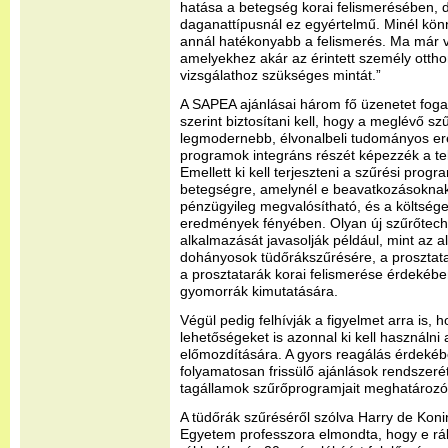
hatása a betegség korai felismerésében,
daganattípusnál ez egyértelmű. Minél könn
annál hatékonyabb a felismerés. Ma már v
amelyekhez akár az érintett személy ottho
vizsgálathoz szükséges mintát.”
A SAPEA ajánlásai három fő üzenetet fog
szerint biztosítani kell, hogy a meglévő s
legmodernebb, élvonalbeli tudományos er
programok integráns részét képezzék a tel
Emellett ki kell terjeszteni a szűrési pro
betegségre, amelynél e beavatkozásoknak
pénzügyileg megvalósítható, és a költsége
eredmények fényében. Olyan új szűrőtech
alkalmazását javasolják például, mint az 
dohányosok tüdőrákszűrésére, a prosztata
a prosztatarák korai felismerése érdekébe
gyomorrák kimutatására.
Végül pedig felhívják a figyelmet arra is, 
lehetőségeket is azonnal ki kell használni 
előmozdítására. A gyors reagálás érdekében
folyamatosan frissülő ajánlások rendszerét
tagállamok szűrőprogramjait meghatározó 
A tüdőrák szűréséről szólva Harry de Kon
Egyetem professzora elmondta, hogy e rák