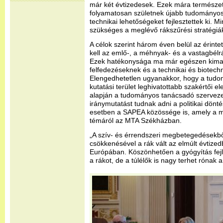
már két évtizedesek. Ezek mára természet
folyamatosan születnek újabb tudományos 
technikai lehetőségeket fejlesztettek ki. 
szükséges a meglévő rákszűrési stratégiák 
A célok szerint három éven belül az érinte
kell az emlő-, a méhnyak- és a vastagbél
Ezek hatékonysága ma már egészen kima
felfedezéseknek és a technikai és biotechn
Elengedhetetlen ugyanakkor, hogy a tud
kutatási terület leghivatottabb szakértői 
alapján a tudományos tanácsadó szervez
iránymutatást tudnak adni a politikai dönt
esetben a SAPEA közössége is, amely a mi
témáról az MTA Székházban.
„A szív- és érrendszeri megbetegedésekbő
csökkenésével a rák vált az elmúlt évtize
Európában. Köszönhetően a gyógyítás fejl
a rákot, de a túlélők is nagy terhet rónak 