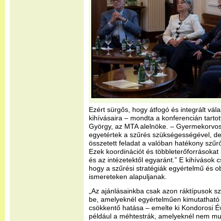
Ezért sürgős, hogy átfogó és integrált vála
kihívásaira – mondta a konferencián tarto
György, az MTA alelnöke. – Gyermekorvos
egyetértek a szűrés szükségességével, de
összetett feladat a valóban hatékony sz
Ezek koordinációt és többleterőforrásokat
és az intézetektől egyaránt.” E kihívások 
hogy a szűrési stratégiák egyértelmű és 
ismereteken alapuljanak.
„Az ajánlásainkba csak azon ráktípusok sz
be, amelyeknél egyértelműen kimutatható 
csökkentő hatása – emelte ki Kondorosi É
például a méhtestrák, amelyeknél nem muta