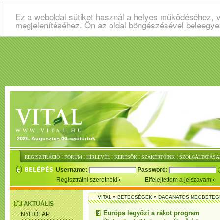
Ez a weboldal sütiket használ a helyes működéséhez, v
megjelenítéséhez. Ön az oldal böngészésével beleegye
2026. Augusztus 06. csütörtök
:
:
:
:
:
REGISZTRÁCIÓ
FÓRUM
HÍRLEVÉL
KERESŐK
SZAKÉRTŐINK
SZOLGÁLTATÁSA
Username:
Password:
Regisztrálni szeretnék!
Elfelejtettem a jelszavam
VITAL
»
BETEGSÉGEK
»
DAGANATOS MEGBETEG
AKTUÁLIS
Európa legyőzi a rákot program
NYITÓLAP