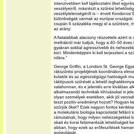
intenzívebben kell tájékoztatni őket egyr
veszélyeiről, másrészt a szűrési lehetősé
veszélytelenségéről is – érvelt Kondorosi 
különbségek vannak az európai országok kö
csupán 6 százaléka megy el a szűrésre, má
az arány.
A fiatalabbak alacsony részvétele azért is 
mellrákról már tudjuk, hogy a 40–50 éves 
gyakran sokkal agresszívebb és nehezebb
kori. Mindenképpen ki kell terjeszteni a szű
nőkre.”
George Griffin, a Londoni St. George Eg
rákszűrési projektjének koordinátora elmo
kutatók és az egészségügyi hatóságok mun
ráktípusok szűrését a lehető leghatékonyab
valahonnan, és e jelentés erre kiválóan a
alkalmazandó technikák kihívásokat is jel
olyan személyek esetében, akik jól vanna
teszt pozitív eredményt hozott? Hogyan ke
szűrjük őket? Ezek nagyon fontos kérdések
a molekuláris biológia kapcsolatát feltáró 
rámutatnak, hogy milyen nehézségekkel k
okait és korai felismerésük lehetőségeit k
abban, hogy ezek az erőfeszítések hamaro
gyógyítását.