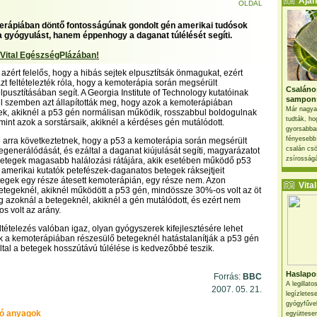
Ajánl
OLDAL
erápiában döntő fontosságúnak gondolt gén amerikai tudósok
a gyógyulást, hanem éppenhogy a daganat túlélését segíti.
 Vital EgészségPlázában!
azért felelős, hogy a hibás sejtek elpusztítsák önmagukat, ezért
zt feltételezték róla, hogy a kemoterápia során megsérült
Csaláno
lpusztításában segít. A Georgia Institute of Technology kutatóinak
sampon
el szemben azt állapították meg, hogy azok a kemoterápiában
Már nagya
ek, akiknél a p53 gén normálisan működik, rosszabbul boldogulnak
tudták, ho
mint azok a sorstársaik, akiknél a kérdéses gén mutálódott.
gyorsabban
fényesebb
 arra következtetnek, hogy a p53 a kemoterápia során megsérült
csalán csö
egenerálódását, és ezáltal a daganat kiújulását segíti, magyarázatot
zsírosságá
betegek magasabb halálozási rátájára, akik esetében működő p53
z amerikai kutatók petefészek-daganatos betegek ráksejtjeit
etegek egy része átesett kemoterápián, egy része nem. Azon
Vital 
tegeknél, akiknél működött a p53 gén, mindössze 30%-os volt az öt
íg azoknál a betegeknél, akiknél a gén mutálódott, és ezért nem
s volt az arány.
ltételezés valóban igaz, olyan gyógyszerek kifejlesztésére lehet
 a kemoterápiában részesülő betegeknél hatástalanítják a p53 gén
tal a betegek hosszútávú túlélése is kedvezőbbé teszik.
Haslapos
Forrás:
BBC
A legillat
2007. 05. 21.
legízletes
gyógyfűve
ó anyagok
együttesen