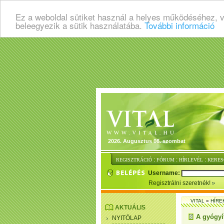
Ez a weboldal sütiket használ a helyes működéséhez, 
beleegyezik a sütik használatába.
További információ
2026. Augusztus 08. szombat
:
:
:
REGISZTRÁCIÓ
FÓRUM
HÍRLEVÉL
KERES
Username:
Regisztrálni szeretnék!
VITAL
»
HÍRE
AKTUÁLIS
A gyógyít
NYITÓLAP