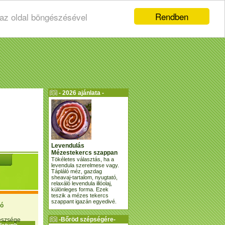
Rendben
 az oldal böngészésével
- 2026 ajánlata -
Levendulás
Mézestekercs szappan
Tökéletes választás, ha a
levendula szerelmese vagy.
Tápláló méz, gazdag
sheavaj-tartalom, nyugtató,
relaxáló levendula illóolaj,
különleges forma. Ezek
teszik a mézes tekercs
szappant igazán egyedivé.
ió
-Bőröd szépségére-
gészsége