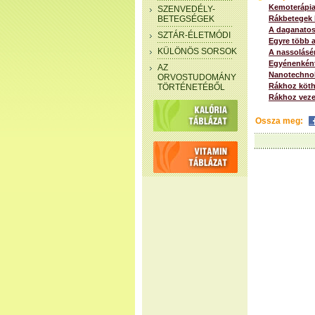
Kemoterápia
SZENVEDÉLY-
BETEGSÉGEK
Rákbetegek k
A daganatos
SZTÁR-ÉLETMÓDI
Egyre több 
KÜLÖNÖS SORSOK
A nassolásér
Egyénenként 
AZ
Nanotechnoló
ORVOSTUDOMÁNY
Rákhoz köthe
TÖRTÉNETÉBŐL
Rákhoz vezet
Ossza meg: