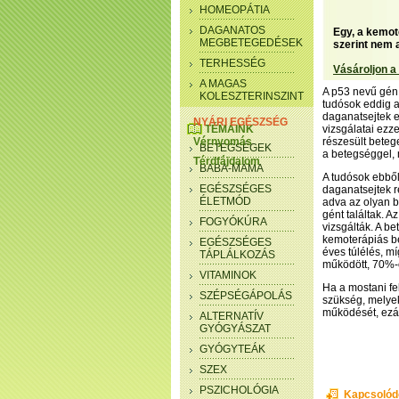
HOMEOPÁTIA
DAGANATOS
Egy, a kemot
MEGBETEGEDÉSEK
szerint nem 
TERHESSÉG
Vásároljon a
A MAGAS
A p53 nevű gén 
KOLESZTERINSZINT
tudósok eddig a
daganatsejtek e
NYÁRI EGÉSZSÉG
TÉMÁINK
vizsgálatai ezz
Vérnyomás
részesült beteg
BETEGSÉGEK
a betegséggel, 
Térdfájdalom
BABA-MAMA
A tudósok ebből
EGÉSZSÉGES
daganatsejtek r
ÉLETMÓD
adva az olyan 
gént találtak. A
FOGYÓKÚRA
vizsgálták. A b
kemoterápiás be
EGÉSZSÉGES
éves túlélés, m
TÁPLÁLKOZÁS
működött, 70%-o
VITAMINOK
Ha a mostani fe
SZÉPSÉGÁPOLÁS
szükség, melyek
működését, ezál
ALTERNATÍV
GYÓGYÁSZAT
GYÓGYTEÁK
SZEX
PSZICHOLÓGIA
Kapcsolód