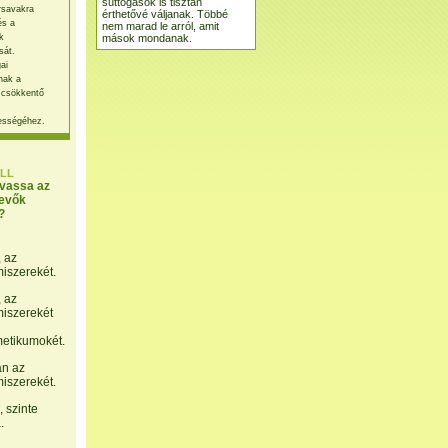
suttogások is tisztán
rsavakra
érthetővé váljanak. Többé
és a
nem marad le arról, amit
mások mondanak.
k
sát.
ai
nak a
 csökkentő
ességéhez.
LL
lvassa az
evők
?
, az
miszerekét.
, az
miszerekét
etikumokét.
án az
miszerekét.
 szinte
.