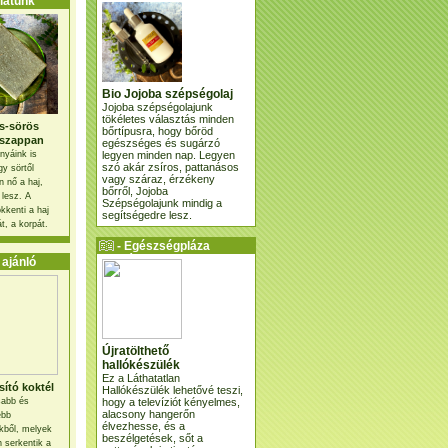
atunk
Bio Jojoba szépségolaj
Jojoba szépségolajunk
tökéletes választás minden
s-sörös
bőrtípusra, hogy bőröd
szappan
egészséges és sugárzó
legyen minden nap. Legyen
nyáink is
szó akár zsíros, pattanásos
gy sörtől
vagy száraz, érzékeny
 nő a haj,
bőrről, Jojoba
 lesz. A
Szépségolajunk mindig a
kkenti a haj
segítségedre lesz.
t, a korpát.
- Egészségpláza
ajánlatunk -
ajánló
Újratölthető
hallókészülék
Ez a Láthatatlan
ító koktél
Hallókészülék lehetővé teszi,
hogy a televíziót kényelmes,
osabb és
alacsony hangerőn
ebb
élvezhesse, és a
kből, melyek
beszélgetések, sőt a
 serkentik a