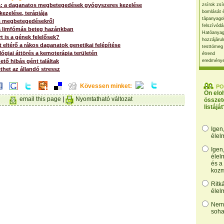
: a daganatos megbetegedések gyógyszeres kezelése
zsírok zsí
bomlását 
ezelése, terápiája
tápanyago
 megbetegedésekről
felszívódá
a limfómás beteg hazánkban
Hatóanyag
t is a gének felelősek?
hozzájárul
eltérő a rákos daganatok genetikai felépítése
testtömeg
giai áttörés a kemoterápia területén
étrend
tő hibás gént találtak
eredmény
het az állandó stressz
Kövessen minket:
PO
Ön elo
email this page
|
Nyomtatható változat
összet
listáját
Igen
élel
Igen
élel
és a
kozm
Ritk
élel
Nem,
soha