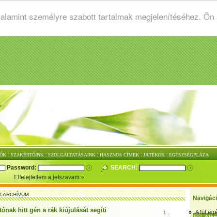
valamint személyre szabott tartalmak megjelenítéséhez. Ön
:
:
:
:
:
ŐK
SZAKÉRTŐINK
SZOLGÁLTATÁSAINK
HASZNOS CÍMEK
JÁTÉKOK
EGÉSZSÉGPLÁZA
Password:
SEARCH:
Elfelejtettem a jelszavam
K ARCHÍVUM
Navigác
ónak hitt gén a rák kiújulását segíti
A fül e
1 .