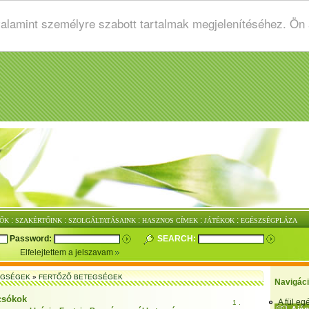
valamint személyre szabott tartalmak megjelenítéséhez. Ön
:
:
:
:
:
ŐK
SZAKÉRTŐINK
SZOLGÁLTATÁSAINK
HASZNOS CÍMEK
JÁTÉKOK
EGÉSZSÉGPLÁZA
Password:
SEARCH:
Elfelejtettem a jelszavam
EGSÉGEK
»
FERTŐZŐ BETEGSÉGEK
Navigác
csókok
A fül e
1 .