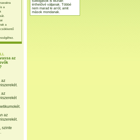
suttogások is tisztán
rsavakra
érthetővé váljanak. Többé
és a
nem marad le arról, amit
mások mondanak.
k
sát.
ai
nak a
 csökkentő
ességéhez.
LL
lvassa az
evők
?
, az
miszerekét.
, az
miszerekét
etikumokét.
án az
miszerekét.
 szinte
.