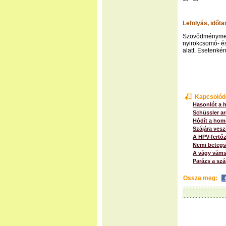
Lefolyás, időt
Szövődményment
nyirokcsomó- é
alatt. Esetenké
Kapcsolód
Hasonlót a 
Schüssler ar
Hódít a hom
Szájára vesz
A HPV-fertő
Nemi betegsé
A vágy váms
Parázs a szá
Ossza meg: