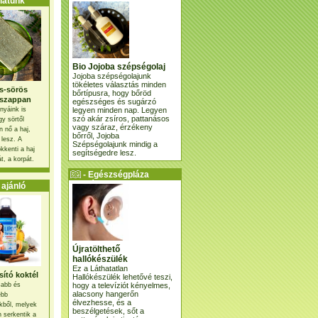
atunk
Bio Jojoba szépségolaj
Jojoba szépségolajunk
tökéletes választás minden
s-sörös
bőrtípusra, hogy bőröd
szappan
egészséges és sugárzó
legyen minden nap. Legyen
nyáink is
szó akár zsíros, pattanásos
gy sörtől
vagy száraz, érzékeny
 nő a haj,
bőrről, Jojoba
 lesz. A
Szépségolajunk mindig a
kkenti a haj
segítségedre lesz.
t, a korpát.
- Egészségpláza
ajánlatunk -
ajánló
Újratölthető
hallókészülék
Ez a Láthatatlan
ító koktél
Hallókészülék lehetővé teszi,
hogy a televíziót kényelmes,
osabb és
alacsony hangerőn
ebb
élvezhesse, és a
kből, melyek
beszélgetések, sőt a
 serkentik a