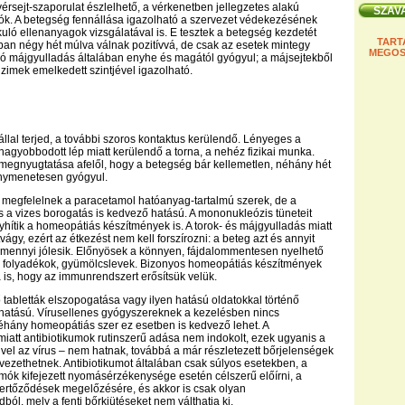
vérsejt-szaporulat észlelhető, a vérkenetben jellegzetes alakú
atók. A betegség fennállása igazolható a szervezet védekezésének
kuló ellenanyagok vizsgálatával is. E tesztek a betegség kezdetét
TART
ban négy hét múlva válnak pozitívvá, de csak az esetek mintegy
MEGOS
uló májgyulladás általában enyhe és magától gyógyul; a májsejtekből
zimek emelkedett szintjével igazolható.
állal terjed, a további szoros kontaktus kerülendő. Lényeges a
agyobbodott lép miatt kerülendő a torna, a nehéz fizikai munka.
megnyugtatása afelől, hogy a betegség bár kellemetlen, néhány hét
nymenetesen gyógyul.
a megfelelnek a paracetamol hatóanyag-tartalmú szerek, de a
s a vizes borogatás is kedvező hatású. A mononukleózis tüneteit
yhítik a homeopátiás készítmények is. A torok- és májgyulladás miatt
vágy, ezért az étkezést nem kell forszírozni: a beteg azt és annyit
amennyi jólesik. Előnyösek a könnyen, fájdalommentesen nyelhető
s folyadékok, gyümölcslevek. Bizonyos homeopátiás készítmények
 is, hogy az immunrendszert erősítsük velük.
ő tabletták elszopogatása vagy ilyen hatású oldatokkal történő
 hatású. Vírusellenes gyógyszereknek a kezelésben nincs
éhány homeopátiás szer ez esetben is kedvező lehet. A
miatt antibiotikumok rutinszerű adása nem indokolt, ezek ugyanis a
vel az vírus – nem hatnak, továbbá a már részletezett bőrjelenségek
vezethetnek. Antibiotikumot általában csak súlyos esetekben, a
mók kifejezett nyomásérzékenysége esetén célszerű előírni, a
ülfertőződések megelőzésére, és akkor is csak olyan
ól, mely a fenti bőrkiütéseket nem válthatja ki.