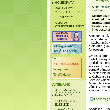
mirigyláz,
HOMEOPÁTIA
A Pfeiffer-fél
DAGANATOS
időtartam
MEGBETEGEDÉSEK
Kiskamaszok 
TERHESSÉG
érzelmek meg
Bizony, eset
A MAGAS
tovább, s ez
KOLESZTERINSZINT
infectiosa),
A mononukleózi
családjába tart
ritkábban más kó
előforduló, gya
fertőzésen.
Gyermekkorban a
Fejlett országo
fertőződik a mi
NYÁRI EGÉSZSÉG
következik be a
Vérnyomás
serdülő párkapc
A Pfeiffer-féle 
Térdfájdalom
továbbadása szo
kevésbé valószí
fertőz. Ha a k
TÉMÁINK
védett szervezet
BETEGSÉGEK
a mononukleózis
BABA-MAMA
EGÉSZSÉGES
ÉLETMÓD
Átlagosan 10 na