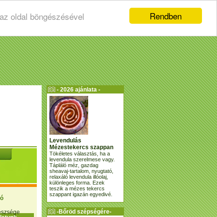
Rendben
 az oldal böngészésével
- 2026 ajánlata -
Levendulás
Mézestekercs szappan
Tökéletes választás, ha a
levendula szerelmese vagy.
Tápláló méz, gazdag
sheavaj-tartalom, nyugtató,
relaxáló levendula illóolaj,
különleges forma. Ezek
teszik a mézes tekercs
szappant igazán egyedivé.
ió
-Bőröd szépségére-
gészsége