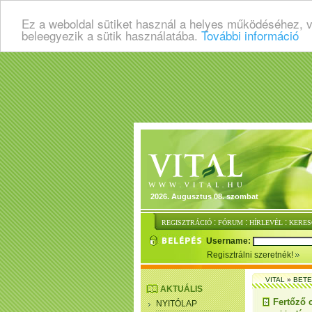
Ez a weboldal sütiket használ a helyes működéséhez, 
beleegyezik a sütik használatába.
További információ
2026. Augusztus 08. szombat
:
:
:
REGISZTRÁCIÓ
FÓRUM
HÍRLEVÉL
KERES
Username:
Regisztrálni szeretnék!
VITAL
»
BET
AKTUÁLIS
Fertőző 
NYITÓLAP