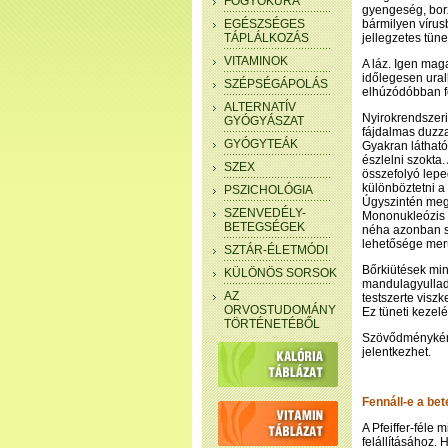
FOGYÓKÚRA
gyengeség, borz
EGÉSZSÉGES
bármilyen vírus
TÁPLÁLKOZÁS
jellegzetes tüne
VITAMINOK
A láz. Igen maga
időlegesen uralh
SZÉPSÉGÁPOLÁS
elhúzódóbban 
ALTERNATÍV
Nyirokrendszeri
GYÓGYÁSZAT
fájdalmas duzz
GYÓGYTEÁK
Gyakran látható
észlelni szokta
SZEX
összefolyó leped
különböztetni a
PSZICHOLÓGIA
Úgyszintén megn
SZENVEDÉLY-
Mononukleózis 
BETEGSÉGEK
néha azonban sá
lehetősége merü
SZTÁR-ÉLETMÓDI
Bőrkiütések min
KÜLÖNÖS SORSOK
mandulagyulladá
AZ
testszerte viszk
ORVOSTUDOMÁNY
Ez tüneti kezel
TÖRTÉNETÉBŐL
Szövődményként 
jelentkezhet.
Fennáll-e a be
A Pfeiffer-féle 
felállításához. 