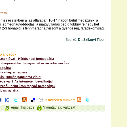
artam
es esetekben a láz általában 10-14 napon belül megszűnik, a
s lépmegnagyobbodás, a májgyulladás pedig többnyire négy hét
nt 2-3 hónapig is fennmaradhat viszont a gyengeség, fáradékonyság.
Szerző:
Dr. Szilágyi Tibor
ó anyagok
hasonlóval – Hétköznapi homeopátia
cdiagnosztika: betegséged az arcodra van írva
eopátia
i a világ: a herpesz
zés (Humán papilloma vírus)
ge van? Az interneten bevallhatja!
zedői: nemi úton terjedő betegségek
jban: az afta
Kövessen minket:
email this page
|
Nyomtatható változat