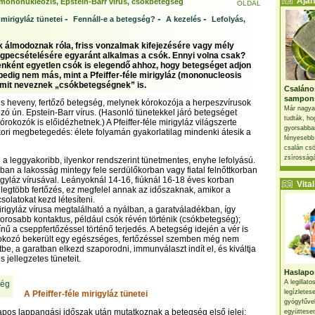
Ajánl
 mononukleózis, Epstein-Barr vírus, csókbetegség
OLDAL
-
-
-
e mirigyláz tünetei
Fennáll-e a betegség?
A kezelés
Lefolyás,
álmodoznak róla, friss vonzalmak kifejezésére vagy mély
pecsételésére egyaránt alkalmas a csók. Ennyi volna csak?
enként egyetlen csók is elegendő ahhoz, hogy betegséget adjon
 pedig nem más, mint a Pfeiffer-féle mirigyláz (mononucleosis
 amit neveznek „csókbetegségnek” is.
Csaláno
sampon
s heveny, fertőző betegség, melynek kórokozója a herpeszvírusok
Már nagya
ózó ún. Epstein-Barr vírus. (Hasonló tünetekkel járó betegséget
tudták, ho
rokozók is előidézhetnek.) A Pfeiffer-féle mirigyláz világszerte
gyorsabban
kori megbetegedés: élete folyamán gyakorlatilag mindenki átesik a
fényesebb
csalán csö
zsírosságá
 leggyakoribb, ilyenkor rendszerint tünetmentes, enyhe lefolyású.
kban a lakosság mintegy fele serdülőkorban vagy fiatal felnőttkorban
rigyláz vírusával. Leányoknál 14-16, fiúknál 16-18 éves korban
Vital 
 legtöbb fertőzés, ez megfelel annak az időszaknak, amikor a
solatokat kezd létesíteni.
mirigyláz vírusa megtalálható a nyálban, a garatváladékban, így
rosabb kontaktus, például csók révén történik (csókbetegség);
nű a cseppfertőzéssel történő terjedés. A betegség idején a vér is
órokozó bekerült egy egészséges, fertőzéssel szemben még nem
be, a garatban elkezd szaporodni, immunválaszt indít el, és kiváltja
 jellegzetes tüneteit.
Haslapos
A legillat
legízletes
A Pfeiffer-féle mirigyláz tünetei
gyógyfűve
pos lappangási időszak után mutatkoznak a betegség első jelei:
együttesen