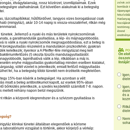
ongás, étvágytalanság, rossz közérzet, izomfájdalmak. Ezek
zsírok zsí
betegségre utalhatnának. Ezt követően alakulnak ki a betegség
bomlását 
tei.
tápanyago
felszívódá
s, lázcsillapítókkal, hűtőfürdővel, langyos vizes borogatással csak
Hatóanyag
ató (mirigyláz), akár 10-14 napig is vissza-visszatérhet, ritkán még
hozzájárul
fennmarad.
testtömeg
étrend
 tünetek. Jellemző a nyaki és más területek nyirokcsomóinak
eredmény
anata, a garatmandulák gyulladása, a lép- és májnagyobbodás.
vá is válik a nyaki nyirokcsomók megnagyobbodása, ezt a beteg is
. A torokgyulladás részeként a mandulákon piszkosfehér, gyakran
ék keletkezik; ilyenkor a A Pfeiffer-féle mirigylázat meg kell
PO
Ön elo
 baktériumfertőzés (!) okozta tüszős mandulagyulladástól.
összet
agyobbodik, tapinthatóvá válik a lép, ritkábban a máj is.
listáját
esetén enyhe májgyulladás gyakorlatilag minden esetben kialakul,
rgaság, sötét vizelet is jelentkezik; emiatt fertőző májgyulladás
lhet fel, ha a betegség többi tünetét nem érzékelik megfelelően.
Igen
tegy 15%-ban kísérik a betegséget. Ha azonban a vélt
élel
s miatt a beteg antibiotikumot kapott, az esetek 95%-ában
ető bőrkiütés jelentkezik, a szedés kezdetétől számított 7-8. napon.
Igen
és mellett néhány napon belül megszűnik.
élel
és a
ritkán a központi idegrendszer és a szívizom gyulladása is
kozm
Ritk
élel
tegség?
Nem,
soha
mirigyláz klinikai tünetei általában elegendőek a kórisme
Ha laboratóriumi vizsgálat is történik, akkor kórjelző a vérkép: