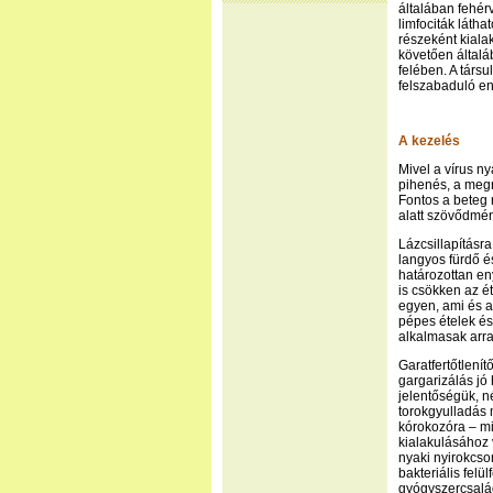
általában fehér
limfociták láth
részeként kiala
követően általá
felében. A társ
felszabaduló en
A kezelés
Mivel a vírus ny
pihenés, a megn
Fontos a beteg 
alatt szövődmé
Lázcsillapításr
langyos fürdő é
határozottan en
is csökken az ét
egyen, ami és 
pépes ételek é
alkalmasak arra
Garatfertőtlenít
gargarizálás jó
jelentőségük, n
torokgyulladás 
kórokozóra – mi
kialakulásához 
nyaki nyirokcso
bakteriális fel
gyógyszercsaládb